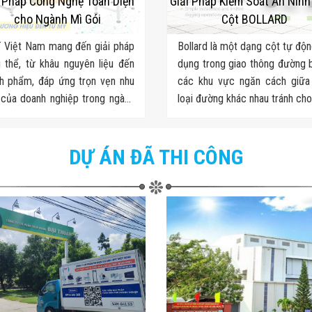
i Pháp Công Nghệ Toàn Diện
Giải Pháp Kiểm Soát An Nin
cho Ngành Mì Gói
Cột BOLLARD
 Việt Nam mang đến giải pháp
Bollard là một dạng cột tự độ
 thể, từ khâu nguyên liệu đến
dụng trong giao thông đường 
h phẩm, đáp ứng trọn vẹn nhu
các khu vực ngăn cách giữa
của doanh nghiệp trong ngành
loại đường khác nhau tránh ch
n liền. Chúng tôi cung cấp từ
phương tiện khác đi vào khu
 nguyên liệu - sản xuất - kiểm
kiểm soát.
 chất lượng - đóng gói - kho
DỰ ÁN ĐÃ THI CÔNG