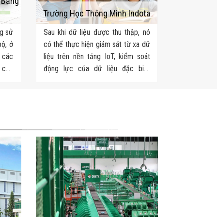
h Bằng
Trường Học Thông Minh Indota
ng sử
Sau khi dữ liệu được thu thập, nó
bộ, ở
có thể thực hiện giám sát từ xa dữ
 các
liệu trên nền tảng IoT, kiểm soát
o các
động lực của dữ liệu đặc biệt
 vực
trong khuôn viên trường và tạo
điều kiện cho việc ra quyết định và
phân tích.