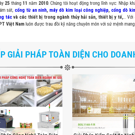
gày
25
tháng
11
năm
2010
. Chúng tôi hoạt động trong lĩnh vực: Nhập khẩ
iám sát,
cổng từ an ninh
,
máy dò kim loại công nghiệp
,
cổng dò kim
ng tác
và các thiết bị trong ngành thủy hải sản, thiết bị y tế,
… Với 
PT Việt Nam
luôn được trau đồi kỹ năng chuyên môn với sứ mệnh mang
P GIẢI PHÁP TOÀN DIỆN CHO DOAN