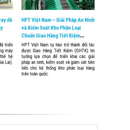
ray dò
HPT Việt Nam – Giải Pháp An Ninh
áy
và Kiểm Soát Kho Phân Loại
Chuẩn Giao Hàng Tiết Kiệm
(GHTK)
ã triển
HPT Việt Nam tự hào trở thành đối tác
ống máy
được Giao Hàng Tiết Kiệm (GHTK) tin
 thế hệ
tưởng lựa chọn để triển khai các giải
a Lai).
pháp an ninh, kiểm soát và giám sát tiên
tiến cho hệ thống kho phân loại hàng
trên toàn quốc.