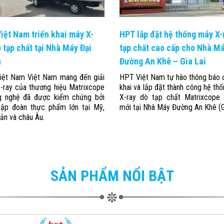
iệt Nam triển khai máy X-
HPT lắp đặt hệ thống máy X-
ò tạp chất tại Nhà Máy Đại
tạp chất cao cấp cho Nhà M
n
Đường An Khê – Gia Lai
ệt Nam Việt Nam mang đến giải
HPT Việt Nam tự hào thông báo đ
-ray của thương hiệu Matrixcope
khai và lắp đặt thành công hệ th
g nghệ đã được kiểm chứng bởi
X-ray dò tạp chất Matrixcope
tập đoàn thực phẩm lớn tại Mỹ,
mới tại Nhà Máy Đường An Khê (Gi
ản và châu Âu.
SẢN PHẨM NỔI BẬT