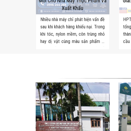
Mới Cho Nhà Máy Thực Phẩm Và
Giá
Xuất Khẩu
Nhiều nhà máy chỉ phát hiện vấn đề
HPT
sau khi khách hàng khiếu nại. Trong
tổng
khi tóc, nylon mềm, côn trùng nhỏ
thàn
hay dị vật cùng màu sản phẩm là
cầu 
những lỗi QA/QC thủ công rất dễ
mì ă
bỏ sót. Đâu là giải pháp khắc phục
khâu
triệt để?
soát
vận.