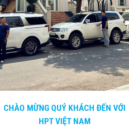
CHÀO MỪNG QUÝ KHÁCH ĐẾN VỚI
HPT VIỆT NAM