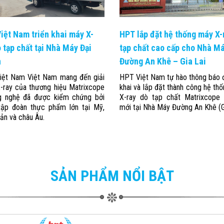
iệt Nam triển khai máy X-
HPT lắp đặt hệ thống máy X-
ò tạp chất tại Nhà Máy Đại
tạp chất cao cấp cho Nhà M
n
Đường An Khê – Gia Lai
ệt Nam Việt Nam mang đến giải
HPT Việt Nam tự hào thông báo đ
-ray của thương hiệu Matrixcope
khai và lắp đặt thành công hệ th
g nghệ đã được kiểm chứng bởi
X-ray dò tạp chất Matrixcope
tập đoàn thực phẩm lớn tại Mỹ,
mới tại Nhà Máy Đường An Khê (Gi
ản và châu Âu.
SẢN PHẨM NỔI BẬT