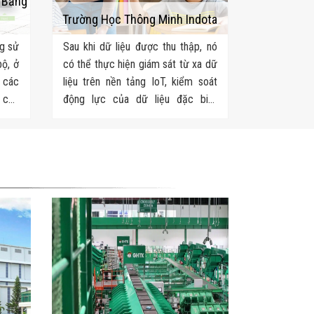
h Bằng
Trường Học Thông Minh Indota
ng sử
Sau khi dữ liệu được thu thập, nó
bộ, ở
có thể thực hiện giám sát từ xa dữ
 các
liệu trên nền tảng IoT, kiểm soát
o các
động lực của dữ liệu đặc biệt
 vực
trong khuôn viên trường và tạo
điều kiện cho việc ra quyết định và
phân tích.