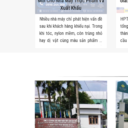
Mới Cho Nhà Máy Thực Phẩm Và
Giá
Xuất Khẩu
Nhiều nhà máy chỉ phát hiện vấn đề
HPT
sau khi khách hàng khiếu nại. Trong
tổng
khi tóc, nylon mềm, côn trùng nhỏ
thàn
hay dị vật cùng màu sản phẩm là
cầu 
những lỗi QA/QC thủ công rất dễ
mì ă
bỏ sót. Đâu là giải pháp khắc phục
khâu
triệt để?
soát
vận.