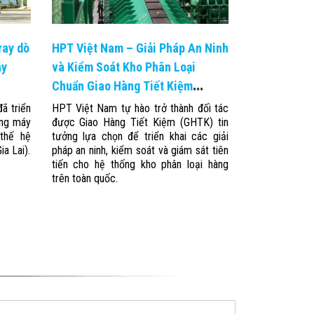
ray dò
HPT Việt Nam – Giải Pháp An Ninh
áy
và Kiểm Soát Kho Phân Loại
Chuẩn Giao Hàng Tiết Kiệm
(GHTK)
ã triển
HPT Việt Nam tự hào trở thành đối tác
ống máy
được Giao Hàng Tiết Kiệm (GHTK) tin
 thế hệ
tưởng lựa chọn để triển khai các giải
a Lai).
pháp an ninh, kiểm soát và giám sát tiên
tiến cho hệ thống kho phân loại hàng
trên toàn quốc.