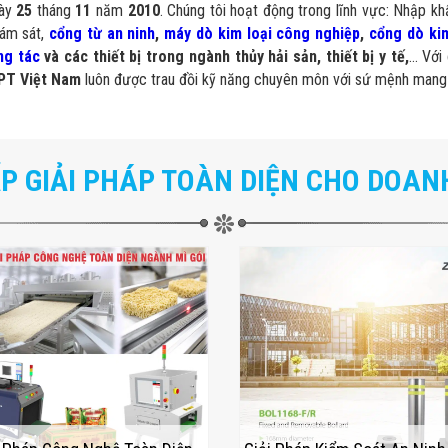
gày
25
tháng
11
năm
2010
. Chúng tôi hoạt động trong lĩnh vực: Nhập khẩ
iám sát,
cổng từ an ninh
,
máy dò kim loại công nghiệp
,
cổng dò kim
ng tác
và các thiết bị trong ngành thủy hải sản, thiết bị y tế,
… Với 
PT Việt Nam
luôn được trau đồi kỹ năng chuyên môn với sứ mệnh mang
P GIẢI PHÁP TOÀN DIỆN CHO DOAN