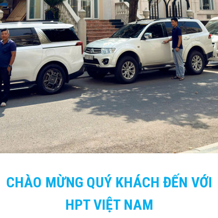
CHÀO MỪNG QUÝ KHÁCH ĐẾN VỚI
HPT VIỆT NAM