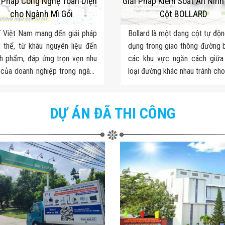
i Pháp Công Nghệ Toàn Diện
Giải Pháp Kiểm Soát An Nin
cho Ngành Mì Gói
Cột BOLLARD
 Việt Nam mang đến giải pháp
Bollard là một dạng cột tự độ
 thể, từ khâu nguyên liệu đến
dụng trong giao thông đường 
h phẩm, đáp ứng trọn vẹn nhu
các khu vực ngăn cách giữa
của doanh nghiệp trong ngành
loại đường khác nhau tránh ch
n liền. Chúng tôi cung cấp từ
phương tiện khác đi vào khu
 nguyên liệu - sản xuất - kiểm
kiểm soát.
 chất lượng - đóng gói - kho
DỰ ÁN ĐÃ THI CÔNG