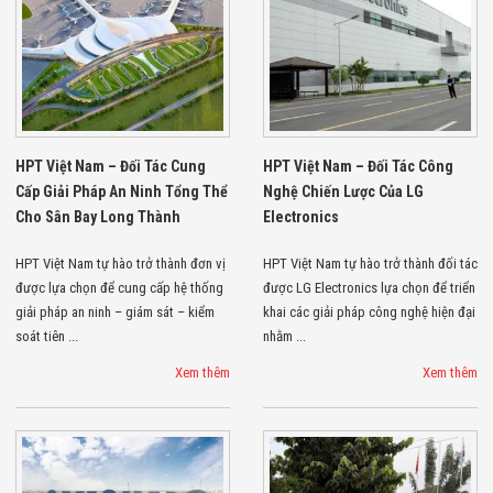
Flycam
Robot Tự Hành
Robot AI
THIẾT BỊ KIỂM
SOÁT RA VÀO
Cổng Dò Kim
Loại
Máy Soi Hành
HPT Việt Nam – Đối Tác Cung
HPT Việt Nam – Đối Tác Công
Lý (X-Ray)
Cấp Giải Pháp An Ninh Tổng Thể
Nghệ Chiến Lược Của LG
Cổng Phân Làn
Cho Sân Bay Long Thành
Electronics
Tự Động
Nhận Diện
Khuôn Mặt
HPT Việt Nam tự hào trở thành đơn vị
HPT Việt Nam tự hào trở thành đối tác
Hệ Thống Điện
được lựa chọn để cung cấp hệ thống
được LG Electronics lựa chọn để triển
Nhẹ
giải pháp an ninh – giám sát – kiểm
khai các giải pháp công nghệ hiện đại
Thiết Bị Theo
soát tiên ...
nhằm ...
Ngành
Thiết Bị Ngành
Xem thêm
Xem thêm
Thực Phẩm
Thiết Bị Ngành
Thực Phẩm
Matrixcope
Thiết Bị Ngành