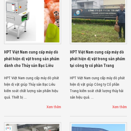
Đội
Dự Án Khối Nhà
Máy
Dự Án Kho
Xưởng -
Logistics
Tin Tức
Tin Công Nghệ
Tin Khuyến Mãi
HPT Việt Nam cung cấp máy dò
HPT Việt Nam cung cấp máy dò
Tin Tuyển Dụng
Liên Hệ
phát hiện dị vật trong sản phẩm
phát hiện dị vật trong sản phẩm
dành cho Thủy sản Bạc Liêu
tại công ty cổ phần Trang
HPT Việt Nam cung cấp máy dò phát
HPT Việt Nam cung cấp máy dò phát
hiện dị vật giúp Thủy sản Bạc Liêu
hiện dị vật giúp Công ty Cổ phần
kiểm soát chất lượng sản phẩm hiệu
Trang kiểm soát chất lượng thủy hải
quả. Thiết bị ...
sản hiệu quả. ...
Xem thêm
Xem thêm