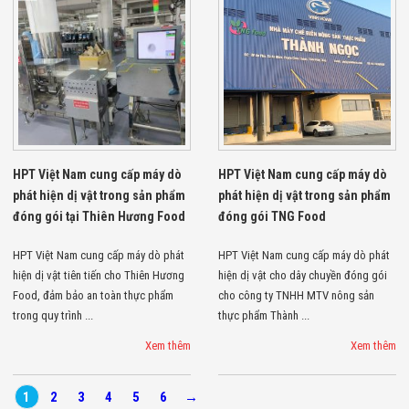
HPT Việt Nam cung cấp máy dò
HPT Việt Nam cung cấp máy dò
phát hiện dị vật trong sản phẩm
phát hiện dị vật trong sản phẩm
đóng gói tại Thiên Hương Food
đóng gói TNG Food
HPT Việt Nam cung cấp máy dò phát
HPT Việt Nam cung cấp máy dò phát
hiện dị vật tiên tiến cho Thiên Hương
hiện dị vật cho dây chuyền đóng gói
Food, đảm bảo an toàn thực phẩm
cho công ty TNHH MTV nông sản
trong quy trình ...
thực phẩm Thành ...
Xem thêm
Xem thêm
1
2
3
4
5
6
→