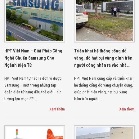
Công Nghiệp
Thiết Bị Ngành
Giáo Dục
Thiết Bị Ngành
Thủy Sản
Thiết Bị Ngành
Giày Da, Túi
Xách
Dự Án Triển
HPT Việt Nam – Giải Pháp Công
Triển khai hệ thống cổng dò
Khai
Nghệ Chuẩn Samsung Cho
vàng, dò hạt bụi vàng dính trên
Dự Án Ngành
Ngành Điện Tử
người công nhân ra vào nhà
Thủy Sản
Dự Án Ngành
máy
Thực Phẩm
HPT Việt Nam tự hào là đơn vị được
HPT Việt Nam cung cấp và triển khai
Dự Án Ngành
Samsung – một trong những tập
hệ thống cổng dò vàng chuyên dụng,
Siêu Thị - Ngân
đoàn điện tử hàng đầu thế giới – tin
giúp phát hiện vàng, hạt bụi vàng
Hàng
tưởng lựa chọn để ...
bám trên người ...
Dự Án Ngành
Giáo Dục -
Xem thêm
Xem thêm
Trường Học
Dự Án Ngành
Điện Tử
Dự Án Ngành
Công An - Quân