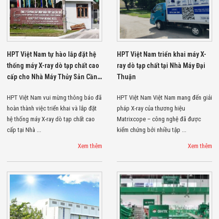
Bị Ngành Thủy
Sản - Đông
Lạnh
Giải Pháp Thiết
Bị Ngành Thực
Phẩm Đóng Gói
HPT Việt Nam tự hào lắp đặt hệ
HPT Việt Nam triển khai máy X-
Giải Pháp Thiết
thống máy X-ray dò tạp chất cao
ray dò tạp chất tại Nhà Máy Đại
Bị Ngành May
Mặc - Giày Da
cấp cho Nhà Máy Thủy Sản Cần
Thuận
Giải Pháp Thiết
Thơ
Bị Ngành Linh
HPT Việt Nam vui mừng thông báo đã
HPT Việt Nam Việt Nam mang đến giải
Kiện Điện Tử
hoàn thành việc triển khai và lắp đặt
pháp X-ray của thương hiệu
Giải Pháp Thiết
hệ thống máy X-ray dò tạp chất cao
Matrixcope – công nghệ đã được
Bị Ngành Giáo
cấp tại Nhà ...
kiểm chứng bởi nhiều tập ...
Dục
Giải Pháp Thiết
Xem thêm
Xem thêm
Bị Ngành Bán
Lẻ - Retail
Giải Pháp
Chuyên Dụng
Ngành Công An
- Quân Đội
Giải Pháp Bãi
Giữ Xe Thông