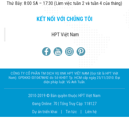
Thứ Bảy: 8:00 SA – 17:30 (Làm việc tuần 2 và tuần 4 của tháng)
KẾT NỐI VỚI CHÚNG TÔI
HPT Việt Nam
CÔNG TY CỔ PHẦN TM DỊCH VỤ XNK HPT VIỆT NAM (Gọi tắt là HPT Việt
Nam). GPDKKD 0310478692 do Sở KHĐT Tp. HCM cấp ngày 25/11/2010. Đại
diện pháp luật: Vũ Anh Tuấn.
2010-2019 © Bản quyền thuộc HPT Việt Nam
Đang Online: 70
|
Tổng Truy Cập: 118127
Dự án triển khai
|
Tin tức
|
Liên hệ