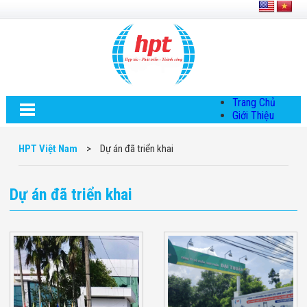
Trang Chủ
Giới Thiệu
Về HPT Việt
Nam
HPT Việt Nam
>
Dự án đã triển khai
Hội Đồng Quản
Trị
Chính Sách Quy
Dự án đã triển khai
Định Chung
Chính Sách Bảo
Mật Thông Tin
Chiến Lược
Phát Triển
Thông Tin
Chuyển Khoản
Giải Pháp
Giải Pháp Thiết