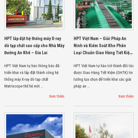
Minh
Sản Phẩm
THIẾT BỊ AN
NINH
Camera Thông
Minh
HPT lắp đặt hệ thống máy X-ray
HPT Việt Nam – Giải Pháp An
Cổng Từ Siêu
Thị
dò tạp chất cao cấp cho Nhà Máy
Ninh và Kiểm Soát Kho Phân
Máy Đếm
Đường An Khê – Gia Lai
Loại Chuẩn Giao Hàng Tiết Kiệm
Người
(GHTK)
Máy Dò Tìm
HPT Việt Nam tự hào thông báo đã
HPT Việt Nam tự hào trở thành đối tác
Thuốc Nổ
triển khai và lắp đặt thành công hệ
được Giao Hàng Tiết Kiệm (GHTK) tin
Phòng Chống
thống máy X-ray dò tạp chất
tưởng lựa chọn để triển khai các giải
Khủng Bố
Matrixcope thế hệ mới ...
pháp an ...
Camera Đo
Thân Nhiệt
Xem thêm
Xem thêm
THIẾT BỊ
CHUYÊN
DỤNG
Máy Dò Tạp
Chất
Màn Hình
Tương Tác