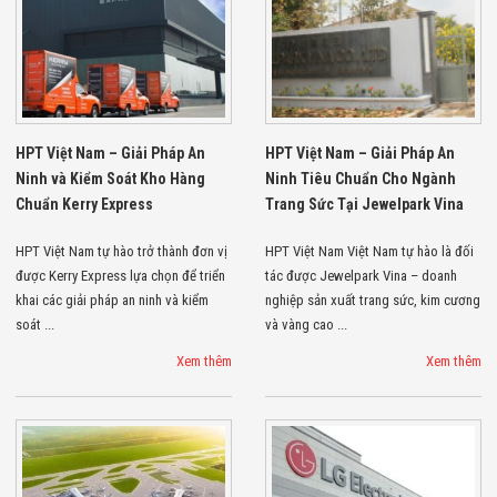
Màn Hình LED
Thiết Bị Chống
Ghi Âm
Máy X-Ray
Thực Phẩm
Máy Dò Kim
Loại Công
Nghiệp
HPT Việt Nam – Giải Pháp An
HPT Việt Nam – Giải Pháp An
Thiết Bị Công
Ninh và Kiểm Soát Kho Hàng
Ninh Tiêu Chuẩn Cho Ngành
Nghệ Cao
Chuẩn Kerry Express
Trang Sức Tại Jewelpark Vina
Ống Nhòm
Chuyên Dụng
HPT Việt Nam tự hào trở thành đơn vị
HPT Việt Nam Việt Nam tự hào là đối
Đo Lực - Sức
được Kerry Express lựa chọn để triển
tác được Jewelpark Vina – doanh
Căng - Sức
Nén
khai các giải pháp an ninh và kiểm
nghiệp sản xuất trang sức, kim cương
Máy Kiểm Tra
soát ...
và vàng cao ...
Khuyết Tật
Xem thêm
Xem thêm
Máy Kiểm Tra
Vết Nứt Sản
Phẩm
Máy Kiểm Tra
Bo Mạch Điện
Tử
Súng Bắn