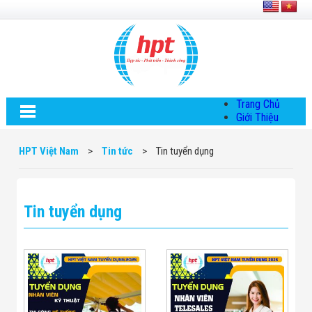
Trang Chủ
Giới Thiệu
Về HPT Việt
Nam
HPT Việt Nam
>
Tin tức
>
Tin tuyển dụng
Hội Đồng Quản
Trị
Chính Sách Quy
Định Chung
Tin tuyển dụng
Chính Sách Bảo
Mật Thông Tin
Chiến Lược
Phát Triển
Thông Tin
Chuyển Khoản
Giải Pháp
Giải Pháp Thiết