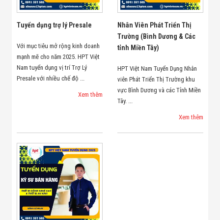
Màn Hình LED
Thiết Bị Chống
Ghi Âm
Tuyển dụng trợ lý Presale
Nhân Viên Phát Triển Thị
Máy X-Ray
Trường (Bình Dương & Các
Thực Phẩm
Với mục tiêu mở rộng kinh doanh
tỉnh Miền Tây)
Máy Dò Kim
mạnh mẽ cho năm 2025. HPT Việt
Loại Công
Nghiệp
Nam tuyển dụng vị trí Trợ Lý
HPT Việt Nam Tuyển Dụng Nhân
Thiết Bị Công
Presale với nhiều chế độ ...
viên Phát Triển Thị Trường khu
Nghệ Cao
vực Bình Dương và các Tỉnh Miền
Ống Nhòm
Xem thêm
Tây. ...
Chuyên Dụng
Đo Lực - Sức
Xem thêm
Căng - Sức
Nén
Máy Kiểm Tra
Khuyết Tật
Máy Kiểm Tra
Vết Nứt Sản
Phẩm
Máy Kiểm Tra
Bo Mạch Điện
Tử
Súng Bắn