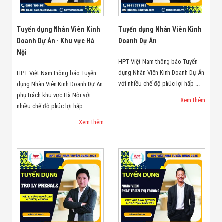
Minh
Sản Phẩm
THIẾT BỊ AN
Tuyển dụng Nhân Viên Kinh
Tuyển dụng Nhân Viên Kinh
NINH
Doanh Dự Án - Khu vực Hà
Doanh Dự Án
Camera Thông
Nội
Minh
HPT Việt Nam thông báo Tuyển
Cổng Từ Siêu
dụng Nhân Viên Kinh Doanh Dự Án
Thị
HPT Việt Nam thông báo Tuyển
Máy Đếm
với nhiều chế độ phúc lợi hấp ...
dụng Nhân Viên Kinh Doanh Dự Án
Người
phụ trách khu vực Hà Nội với
Xem thêm
Máy Dò Tìm
nhiều chế độ phúc lợi hấp ...
Thuốc Nổ
Phòng Chống
Xem thêm
Khủng Bố
Camera Đo
Thân Nhiệt
THIẾT BỊ
CHUYÊN
DỤNG
Máy Dò Tạp
Chất
Màn Hình
Tương Tác