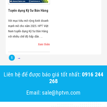
Flycam
Robot Tự Hành
Tuyển dụng Kỹ Sư Bán Hàng
Robot AI
THIẾT BỊ KIỂM
Với mục tiêu mở rộng kinh doanh
SOÁT RA VÀO
Cổng Dò Kim
mạnh mẽ cho năm 2025. HPT Việt
Loại
Nam tuyển dụng Kỹ Sư Bán Hàng
Máy Soi Hành
với nhiều chế độ hấp dẫn. ...
Lý (X-Ray)
Cổng Phân Làn
Xem thêm
Tự Động
Nhận Diện
Khuôn Mặt
1
→
Hệ Thống Điện
Nhẹ
Thiết Bị Theo
Liên hệ để được báo giá tốt nhất:
0916 244
Ngành
268
Thiết Bị Ngành
Thực Phẩm
Thiết Bị Ngành
Email: sale@hptvn.com
Thực Phẩm
Matrixcope
Thiết Bị Ngành