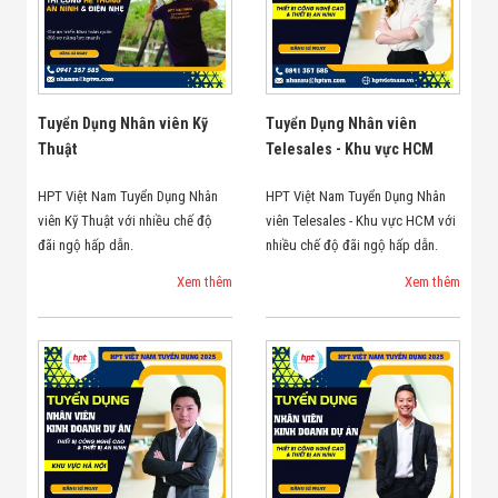
Bị Ngành Thủy
Sản - Đông
Lạnh
Giải Pháp Thiết
Bị Ngành Thực
Phẩm Đóng Gói
Tuyển Dụng Nhân viên Kỹ
Tuyển Dụng Nhân viên
Giải Pháp Thiết
Thuật
Telesales - Khu vực HCM
Bị Ngành May
Mặc - Giày Da
Giải Pháp Thiết
HPT Việt Nam Tuyển Dụng Nhân
HPT Việt Nam Tuyển Dụng Nhân
Bị Ngành Linh
viên Kỹ Thuật với nhiều chế độ
viên Telesales - Khu vực HCM với
Kiện Điện Tử
đãi ngộ hấp dẫn.
nhiều chế độ đãi ngộ hấp dẫn.
Giải Pháp Thiết
Bị Ngành Giáo
Xem thêm
Xem thêm
Dục
Giải Pháp Thiết
Bị Ngành Bán
Lẻ - Retail
Giải Pháp
Chuyên Dụng
Ngành Công An
- Quân Đội
Giải Pháp Bãi
Giữ Xe Thông