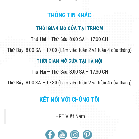
Đội
Dự Án Khối Nhà
THÔNG TIN KHÁC
Máy
Dự Án Kho
Xưởng -
THỜI GIAN MỞ CỬA TẠI TP.HCM
Logistics
Tin Tức
Thứ Hai – Thứ Sáu: 8:00 SA – 17:00 CH
Tin Công Nghệ
Thứ Bảy: 8:00 SA – 17:00 (Làm việc tuần 2 và tuần 4 của tháng)
Tin Khuyến Mãi
Tin Tuyển Dụng
THỜI GIAN MỞ CỬA TẠI HÀ NỘI
Liên Hệ
Thứ Hai – Thứ Sáu: 8:00 SA – 17:30 CH
Thứ Bảy: 8:00 SA – 17:30 (Làm việc tuần 2 và tuần 4 của tháng)
KẾT NỐI VỚI CHÚNG TÔI
HPT Việt Nam