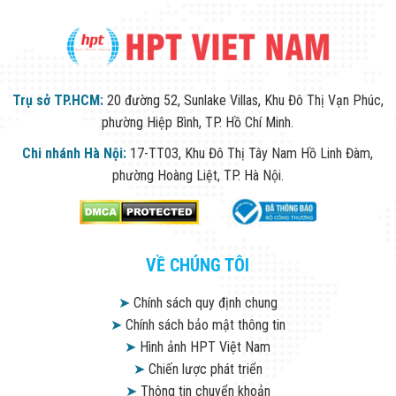
Công Nghiệp
Thiết Bị Ngành
Giáo Dục
Thiết Bị Ngành
Thủy Sản
Thiết Bị Ngành
Trụ sở TP.HCM:
20 đường 52, Sunlake Villas, Khu Đô Thị Vạn Phúc,
Giày Da, Túi
Xách
phường Hiệp Bình, TP. Hồ Chí Minh.
Dự Án Triển
Chi nhánh Hà Nội:
17-TT03, Khu Đô Thị Tây Nam Hồ Linh Đàm,
Khai
Dự Án Ngành
phường Hoàng Liệt, TP. Hà Nội.
Thủy Sản
Dự Án Ngành
Thực Phẩm
Dự Án Ngành
Siêu Thị - Ngân
VỀ CHÚNG TÔI
Hàng
Dự Án Ngành
➤
Chính sách quy định chung
Giáo Dục -
Trường Học
➤
Chính sách bảo mật thông tin
Dự Án Ngành
➤
Hình ảnh HPT Việt Nam
Điện Tử
➤
Chiến lược phát triển
Dự Án Ngành
Công An - Quân
➤
Thông tin chuyển khoản