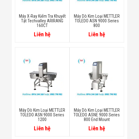
Đội
Dự Án Khối Nhà
Máy
Máy X-Ray Kiểm Tra Khuyết
Máy Dò Kim Loại METTLER
Tật Techvalley ARIRANG
TOLEDO ASN 9000 Series
Dự Án Kho
160CT
800
Xưởng -
Logistics
Liên hệ
Liên hệ
Tin Tức
Tin Công Nghệ
Tin Khuyến Mãi
Tin Tuyển Dụng
Liên Hệ
Máy Dò Kim Loại METTLER
Máy Dò Kim Loại METTLER
TOLEDO ASN 9000 Series
TOLEDO ASNE 9000 Series
1200
800 End Mount
Liên hệ
Liên hệ