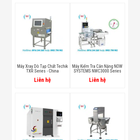
Công Nghiệp
Thiết Bị Ngành
Giáo Dục
Thiết Bị Ngành
Thủy Sản
Thiết Bị Ngành
Giày Da, Túi
Xách
Dự Án Triển
Khai
Dự Án Ngành
Thủy Sản
Máy Xray Dò Tạp Chất Techik
Máy Kiểm Tra Cân Nặng NOW
TXR Series - China
SYSTEMS NWC3000 Series
Dự Án Ngành
Thực Phẩm
Liên hệ
Liên hệ
Dự Án Ngành
Siêu Thị - Ngân
Hàng
Dự Án Ngành
Giáo Dục -
Trường Học
Dự Án Ngành
Điện Tử
Dự Án Ngành
Công An - Quân