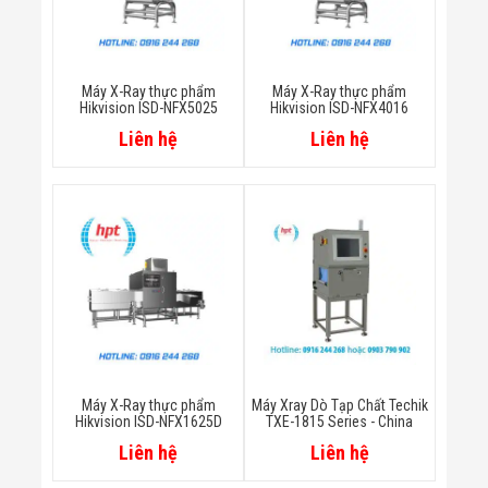
Flycam
Robot Tự Hành
Robot AI
THIẾT BỊ KIỂM
Máy X-Ray thực phẩm
Máy X-Ray thực phẩm
SOÁT RA VÀO
Hikvision ISD-NFX5025
Hikvision ISD-NFX4016
Cổng Dò Kim
Liên hệ
Liên hệ
Loại
Máy Soi Hành
Lý (X-Ray)
Cổng Phân Làn
Tự Động
Nhận Diện
Khuôn Mặt
Hệ Thống Điện
Nhẹ
Thiết Bị Theo
Ngành
Thiết Bị Ngành
Thực Phẩm
Máy X-Ray thực phẩm
Máy Xray Dò Tạp Chất Techik
Thiết Bị Ngành
Hikvision ISD-NFX1625D
TXE-1815 Series - China
Thực Phẩm
Matrixcope
Liên hệ
Liên hệ
Thiết Bị Ngành