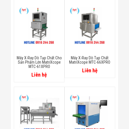
Bị Ngành Thủy
Sản - Đông
Lạnh
Giải Pháp Thiết
Bị Ngành Thực
Phẩm Đóng Gói
Giải Pháp Thiết
Bị Ngành May
Mặc - Giày Da
Giải Pháp Thiết
Bị Ngành Linh
Máy X-Ray Dò Tạp Chất Cho
Máy X-Ray Dò Tạp Chất
Kiện Điện Tử
Sản Phẩm Lớn MatriXcope
MatriXcope MTC-66XPRO
MTC-61XPRO
Giải Pháp Thiết
Liên hệ
Bị Ngành Giáo
Liên hệ
Dục
Giải Pháp Thiết
Bị Ngành Bán
Lẻ - Retail
Giải Pháp
Chuyên Dụng
Ngành Công An
- Quân Đội
Giải Pháp Bãi
Giữ Xe Thông