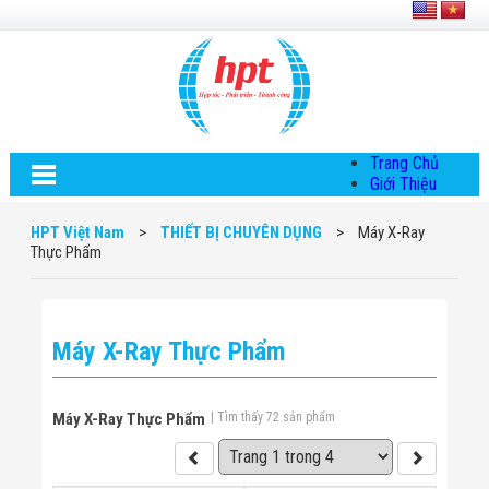
Trang Chủ
Giới Thiệu
Về HPT Việt
Nam
HPT Việt Nam
>
THIẾT BỊ CHUYÊN DỤNG
>
Máy X-Ray
Hội Đồng Quản
Thực Phẩm
Trị
Chính Sách Quy
Định Chung
Chính Sách Bảo
Máy X-Ray Thực Phẩm
Mật Thông Tin
Chiến Lược
Phát Triển
Thông Tin
Máy X-Ray Thực Phẩm
| Tìm thấy 72 sản phẩm
Chuyển Khoản
Giải Pháp
Giải Pháp Thiết