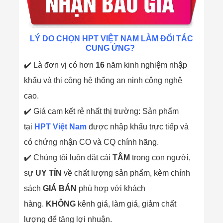
LÝ DO CHỌN HPT VIỆT NAM LÀM ĐỐI TÁC
CUNG ỨNG?
✔️ Là đơn vị có hơn
16
năm kinh nghiệm nhập
khẩu và thi công hệ thống an ninh công nghệ
cao.
✔️ Giá cam kết rẻ nhất thị trường: Sản phẩm
tại
HPT Việt Nam
được nhập khẩu trực tiếp và
có chứng nhận CO và CQ chính hãng.
✔️ Chúng tôi luôn đặt cái
TÂM
trong con người,
sự
UY TÍN
về chất lượng sản phẩm, kèm chính
sách
GIÁ BÁN
phù hợp với khách
hàng.
KHÔNG
kênh giá, làm giá, giảm chất
lượng để tăng lợi nhuận.