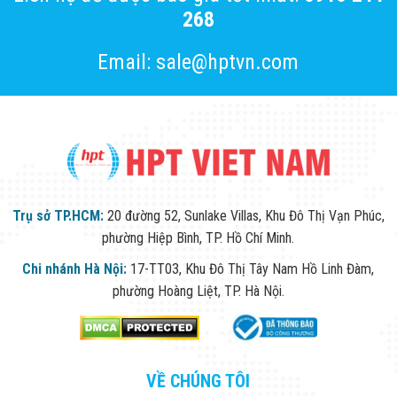
268
Email: sale@hptvn.com
Trụ sở TP.HCM:
20 đường 52, Sunlake Villas, Khu Đô Thị Vạn Phúc,
phường Hiệp Bình, TP. Hồ Chí Minh.
Chi nhánh Hà Nội:
17-TT03, Khu Đô Thị Tây Nam Hồ Linh Đàm,
phường Hoàng Liệt, TP. Hà Nội.
VỀ CHÚNG TÔI