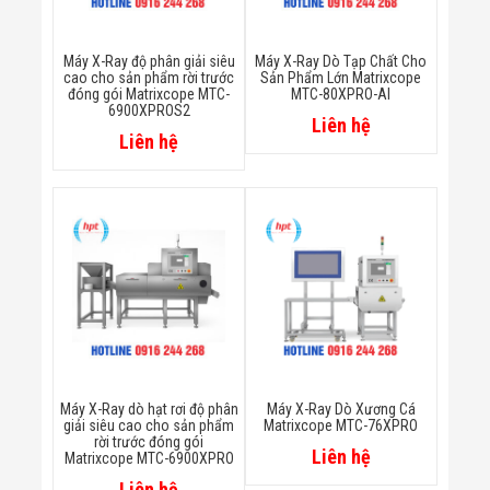
Minh
Sản Phẩm
THIẾT BỊ AN
Máy X-Ray độ phân giải siêu
Máy X-Ray Dò Tạp Chất Cho
cao cho sản phẩm rời trước
Sản Phẩm Lớn Matrixcope
NINH
đóng gói Matrixcope MTC-
MTC-80XPRO-AI
Camera Thông
6900XPROS2
Minh
Liên hệ
Liên hệ
Cổng Từ Siêu
Thị
Máy Đếm
Người
Máy Dò Tìm
Thuốc Nổ
Phòng Chống
Khủng Bố
Camera Đo
Thân Nhiệt
THIẾT BỊ
CHUYÊN
DỤNG
Máy X-Ray dò hạt rơi độ phân
Máy X-Ray Dò Xương Cá
Máy Dò Tạp
giải siêu cao cho sản phẩm
Matrixcope MTC-76XPRO
Chất
rời trước đóng gói
Màn Hình
Liên hệ
Matrixcope MTC-6900XPRO
Tương Tác
Liên hệ