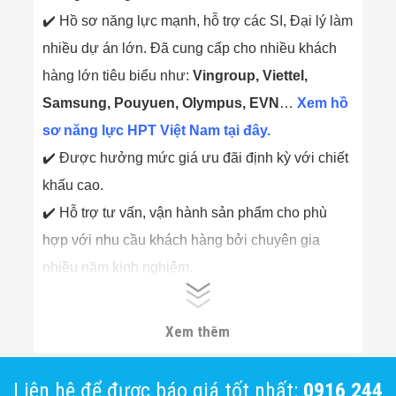
✔️ Hồ sơ năng lực mạnh, hỗ trợ các SI, Đại lý làm
nhiều dự án lớn. Đã cung cấp cho nhiều khách
hàng lớn tiêu biểu như:
Vingroup, Viettel,
Samsung, Pouyuen, Olympus, EVN
…
Xem hồ
sơ năng lực HPT Việt Nam tại đây.
✔️ Được hưởng mức giá ưu đãi định kỳ với chiết
khấu cao.
✔️ Hỗ trợ tư vấn, vận hành sản phẩm cho phù
hợp với nhu cầu khách hàng bởi chuyên gia
nhiều năm kinh nghiệm.
✔️ Thường xuyên cập nhật thông tin về sản phẩm
và công nghệ mới cho Đối tác, khách hàng.
Xem thêm
Liên hệ để được báo giá tốt nhất:
0916 244