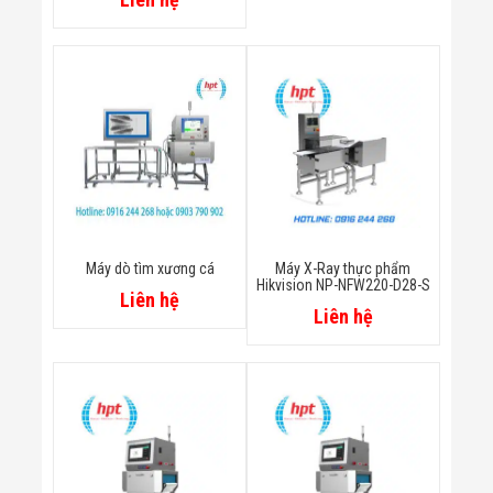
Màn Hình LED
Thiết Bị Chống
Ghi Âm
Máy X-Ray
Thực Phẩm
Máy Dò Kim
Loại Công
Nghiệp
Thiết Bị Công
Nghệ Cao
Ống Nhòm
Chuyên Dụng
Đo Lực - Sức
Máy dò tìm xương cá
Máy X-Ray thực phẩm
Căng - Sức
Hikvision NP-NFW220-D28-S
Nén
Liên hệ
Liên hệ
Máy Kiểm Tra
Khuyết Tật
Máy Kiểm Tra
Vết Nứt Sản
Phẩm
Máy Kiểm Tra
Bo Mạch Điện
Tử
Súng Bắn