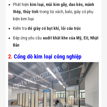
Công Nghiệp
Phát hiện
kim loại, mũi kim gãy, dao kéo, mảnh
Thiết Bị Ngành
Giáo Dục
thép, thủy tinh
trong túi xách, balo, giày có phụ
Thiết Bị Ngành
Thủy Sản
kiện kim loại
Thiết Bị Ngành
Giày Da, Túi
Kiểm tra
đế giày có bọt khí, lỗi cấu trúc
Xách
Dự Án Triển
Đáp ứng yêu cầu
audit khắt khe của Mỹ, EU, Nhật
Khai
Bản
Dự Án Ngành
Thủy Sản
Dự Án Ngành
2.
Cổng dò kim loại công nghiệp
Thực Phẩm
Dự Án Ngành
Siêu Thị - Ngân
Hàng
Dự Án Ngành
Giáo Dục -
Trường Học
Dự Án Ngành
Điện Tử
Dự Án Ngành
Công An - Quân