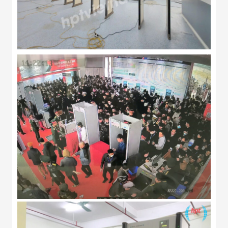
Đội
Dự Án Khối Nhà
Máy
Dự Án Kho
Xưởng -
Logistics
Tin Tức
Tin Công Nghệ
Tin Khuyến Mãi
Tin Tuyển Dụng
Liên Hệ