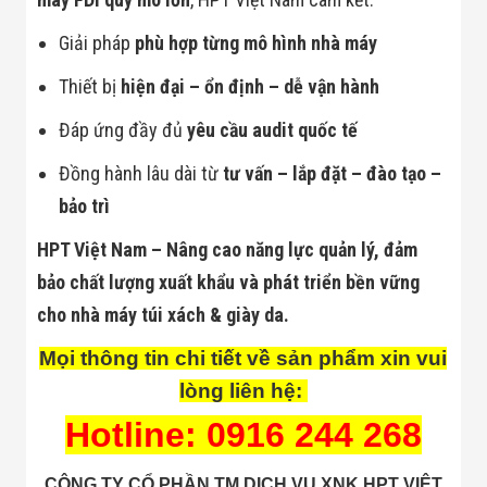
Giải pháp
phù hợp từng mô hình nhà máy
Thiết bị
hiện đại – ổn định – dễ vận hành
Đáp ứng đầy đủ
yêu cầu audit quốc tế
Đồng hành lâu dài từ
tư vấn – lắp đặt – đào tạo –
bảo trì
HPT Việt Nam – Nâng cao năng lực quản lý, đảm
bảo chất lượng xuất khẩu và phát triển bền vững
cho nhà máy túi xách & giày da.
Mọi thông tin chi tiết về sản phẩm xin vui
lòng liên hệ:
Hotline: 0916 244 268
CÔNG TY CỔ PHẦN TM DỊCH VỤ XNK HPT VIỆT