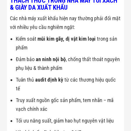
THÁCH THỨC TRONG NHÀ MÁY TÚI XÁCH
Màn Hình LED
& GIÀY DA XUẤT KHẨU
Thiết Bị Chống
Ghi Âm
Các nhà máy xuất khẩu hiện nay thường phải đối mặt
Máy X-Ray
Thực Phẩm
với nhiều yêu cầu nghiêm ngặt:
Máy Dò Kim
Loại Công
Kiểm soát
mũi kim gãy, dị vật kim loại
trong sản
Nghiệp
Thiết Bị Công
phẩm
Nghệ Cao
Ống Nhòm
Đảm bảo
an ninh nội bộ
, chống thất thoát nguyên
Chuyên Dụng
phụ liệu & thành phẩm
Đo Lực - Sức
Căng - Sức
Nén
Tuân thủ
audit định kỳ
từ các thương hiệu quốc
Máy Kiểm Tra
tế
Khuyết Tật
Máy Kiểm Tra
Truy xuất nguồn gốc sản phẩm, tem nhãn – mã
Vết Nứt Sản
Phẩm
vạch chính xác
Máy Kiểm Tra
Bo Mạch Điện
Tối ưu năng suất, giảm hao hụt nguyên vật liệu
Tử
Súng Bắn