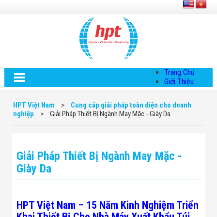
Trang Chủ
Giới Thiệu
Về HPT Việt
Nam
HPT Việt Nam
>
Cung cấp giải pháp toàn diện cho doanh
Hội Đồng Quản
nghiệp
>
Giải Pháp Thiết Bị Ngành May Mặc - Giày Da
Trị
Chính Sách Quy
Định Chung
Chính Sách Bảo
Giải Pháp Thiết Bị Ngành May Mặc -
Mật Thông Tin
Chiến Lược
Giày Da
Phát Triển
Thông Tin
Chuyển Khoản
Giải Pháp
HPT Việt Nam – 15 Năm Kinh Nghiệm Triển
Giải Pháp Thiết
Khai Thiết Bị Cho Nhà Máy Xuất Khẩu Túi