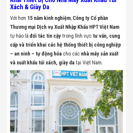
Bị Ngành Thủy
Xách & Giày Da
Sản - Đông
Lạnh
Với hơn
15 năm kinh nghiệm
,
Công ty Cổ phần
Giải Pháp Thiết
Bị Ngành Thực
Thương mại Dịch vụ Xuất Nhập Khẩu HPT Việt Nam
Phẩm Đóng Gói
tự hào là
đối tác tin cậy
trong lĩnh vực
tư vấn, cung
Giải Pháp Thiết
Bị Ngành May
cấp và triển khai các hệ thống thiết bị công nghiệp
Mặc - Giày Da
Giải Pháp Thiết
– an ninh – tự động hóa
cho các
nhà máy sản xuất
Bị Ngành Linh
và xuất khẩu túi xách, giày da
tại Việt Nam.
Kiện Điện Tử
Giải Pháp Thiết
Bị Ngành Giáo
Dục
Giải Pháp Thiết
Bị Ngành Bán
Lẻ - Retail
Giải Pháp
Chuyên Dụng
Ngành Công An
- Quân Đội
Giải Pháp Bãi
Giữ Xe Thông