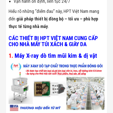
Vận hành ổn định, liên tục 24/7
Flycam
Robot Tự Hành
Hiểu rõ những “điểm đau” này, HPT Việt Nam mang
Robot AI
THIẾT BỊ KIỂM
đến
giải pháp thiết bị đồng bộ – tối ưu – phù hợp
SOÁT RA VÀO
thực tế từng nhà máy
.
Cổng Dò Kim
Loại
Máy Soi Hành
CÁC THIẾT BỊ HPT VIỆT NAM CUNG CẤP
Lý (X-Ray)
CHO NHÀ MÁY TÚI XÁCH & GIÀY DA
Cổng Phân Làn
Tự Động
1.
Máy X-ray dò tìm mũi kim & dị vật
Nhận Diện
Khuôn Mặt
Hệ Thống Điện
Nhẹ
Thiết Bị Theo
Ngành
Thiết Bị Ngành
Thực Phẩm
Thiết Bị Ngành
Thực Phẩm
Matrixcope
Thiết Bị Ngành