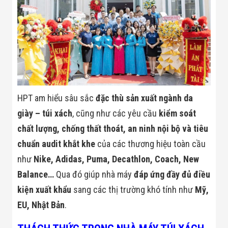
Minh
Sản Phẩm
THIẾT BỊ AN
NINH
Camera Thông
Minh
Cổng Từ Siêu
Thị
Máy Đếm
Người
HPT am hiểu sâu sắc
đặc thù sản xuất ngành da
Máy Dò Tìm
giày – túi xách
, cũng như các yêu cầu
kiểm soát
Thuốc Nổ
Phòng Chống
chất lượng, chống thất thoát, an ninh nội bộ và tiêu
Khủng Bố
chuẩn audit khắt khe
của các thương hiệu toàn cầu
Camera Đo
Thân Nhiệt
như
Nike, Adidas, Puma, Decathlon, Coach, New
THIẾT BỊ
CHUYÊN
Balance…
Qua đó giúp nhà máy
đáp ứng đầy đủ điều
DỤNG
kiện xuất khẩu
sang các thị trường khó tính như
Mỹ,
Máy Dò Tạp
Chất
EU, Nhật Bản
.
Màn Hình
Tương Tác