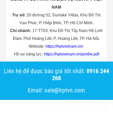
NAM
Trụ sở:
20 đường 52, Sunlake Villas, Khu Đô Thị
Vạn Phúc, P. Hiệp Bình, TP. Hồ Chí Minh.
Chi nhánh:
17-TT03, Khu Đô Thị Tây Nam Hồ Linh
Đàm, Phố Hoàng Liệt, P. Hoàng Liệt, TP. Hà Nội.
Website:
https://hptvietnam.
vn/
Hồ sơ năng lực:
https://hptvietnam.vn/
profile.pdf
Liên hệ để được báo giá tốt nhất:
0916 244
268
Email: sale@hptvn.com