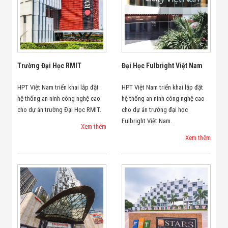
Bị Ngành Thủy
Sản - Đông
Lạnh
Giải Pháp Thiết
Bị Ngành Thực
Phẩm Đóng Gói
Giải Pháp Thiết
Trường Đại Học RMIT
Đại Học Fulbright Việt Nam
Bị Ngành May
Mặc - Giày Da
HPT Việt Nam triển khai lắp đặt
HPT Việt Nam triển khai lắp đặt
Giải Pháp Thiết
hệ thống an ninh công nghệ cao
hệ thống an ninh công nghệ cao
Bị Ngành Linh
Kiện Điện Tử
cho dự án trường Đại Học RMIT.
cho dự án trường đại học
Giải Pháp Thiết
Fulbright Việt Nam.
Xem thêm
Bị Ngành Giáo
Dục
Xem thêm
Giải Pháp Thiết
Bị Ngành Bán
Lẻ - Retail
Giải Pháp
Chuyên Dụng
Ngành Công An
- Quân Đội
Giải Pháp Bãi
Giữ Xe Thông