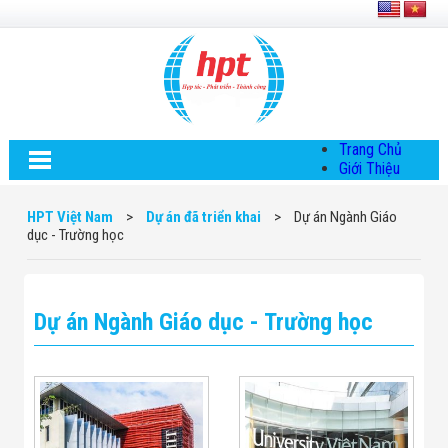
Trang Chủ
Giới Thiệu
Về HPT Việt
Nam
HPT Việt Nam
>
Dự án đã triển khai
>
Dự án Ngành Giáo
Hội Đồng Quản
dục - Trường học
Trị
Chính Sách Quy
Định Chung
Chính Sách Bảo
Dự án Ngành Giáo dục - Trường học
Mật Thông Tin
Chiến Lược
Phát Triển
Thông Tin
Chuyển Khoản
Giải Pháp
Giải Pháp Thiết