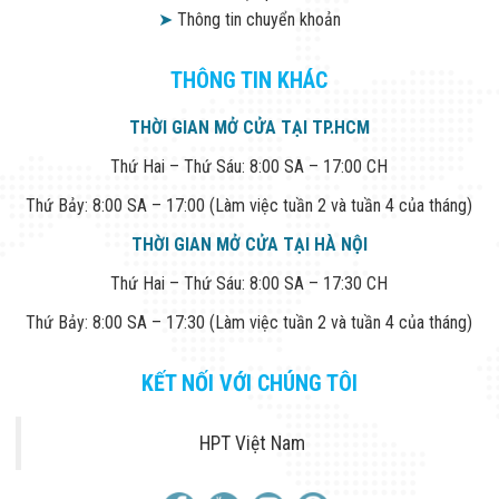
Công Nghiệp
➤
Thông tin chuyển khoản
Thiết Bị Ngành
Giáo Dục
Thiết Bị Ngành
THÔNG TIN KHÁC
Thủy Sản
Thiết Bị Ngành
THỜI GIAN MỞ CỬA TẠI TP.HCM
Giày Da, Túi
Xách
Thứ Hai – Thứ Sáu: 8:00 SA – 17:00 CH
Dự Án Triển
Khai
Thứ Bảy: 8:00 SA – 17:00 (Làm việc tuần 2 và tuần 4 của tháng)
Dự Án Ngành
Thủy Sản
THỜI GIAN MỞ CỬA TẠI HÀ NỘI
Dự Án Ngành
Thực Phẩm
Thứ Hai – Thứ Sáu: 8:00 SA – 17:30 CH
Dự Án Ngành
Siêu Thị - Ngân
Thứ Bảy: 8:00 SA – 17:30 (Làm việc tuần 2 và tuần 4 của tháng)
Hàng
Dự Án Ngành
KẾT NỐI VỚI CHÚNG TÔI
Giáo Dục -
Trường Học
Dự Án Ngành
HPT Việt Nam
Điện Tử
Dự Án Ngành
Công An - Quân