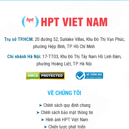
Flycam
Robot Tự Hành
Robot AI
THIẾT BỊ KIỂM
SOÁT RA VÀO
Cổng Dò Kim
Loại
Trụ sở TP.HCM:
20 đường 52, Sunlake Villas, Khu Đô Thị Vạn Phúc,
Máy Soi Hành
phường Hiệp Bình, TP. Hồ Chí Minh.
Lý (X-Ray)
Cổng Phân Làn
Chi nhánh Hà Nội:
17-TT03, Khu Đô Thị Tây Nam Hồ Linh Đàm,
Tự Động
Nhận Diện
phường Hoàng Liệt, TP. Hà Nội.
Khuôn Mặt
Hệ Thống Điện
Nhẹ
Thiết Bị Theo
Ngành
VỀ CHÚNG TÔI
Thiết Bị Ngành
Thực Phẩm
➤
Chính sách quy định chung
Thiết Bị Ngành
➤
Chính sách bảo mật thông tin
Thực Phẩm
Matrixcope
➤
Hình ảnh HPT Việt Nam
Thiết Bị Ngành
➤
Chiến lược phát triển