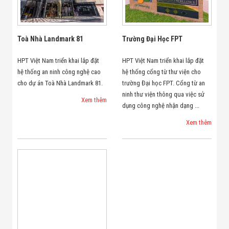
Minh
Sản Phẩm
THIẾT BỊ AN
NINH
Toà Nhà Landmark 81
Trường Đại Học FPT
Camera Thông
Minh
HPT Việt Nam triển khai lắp đặt
HPT Việt Nam triển khai lắp đặt
Cổng Từ Siêu
hệ thống an ninh công nghệ cao
hệ thống cổng từ thư viện cho
Thị
cho dự án Toà Nhà Landmark 81.
trường Đại học FPT. Cổng từ an
Máy Đếm
ninh thư viện thông qua việc sử
Người
Xem thêm
Máy Dò Tìm
dụng công nghệ nhận dạng ...
Thuốc Nổ
Xem thêm
Phòng Chống
Khủng Bố
Camera Đo
Thân Nhiệt
THIẾT BỊ
CHUYÊN
DỤNG
Máy Dò Tạp
Chất
Màn Hình
Tương Tác