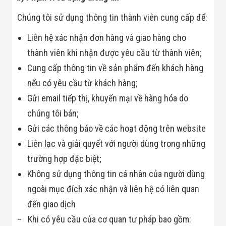
Minh
Sản Phẩm
Chúng tôi sử dụng thông tin thành viên cung cấp để:
THIẾT BỊ AN
NINH
Liên hệ xác nhận đơn hàng và giao hàng cho
Camera Thông
thành viên khi nhận được yêu cầu từ thành viên;
Minh
Cổng Từ Siêu
Cung cấp thông tin về sản phẩm đến khách hàng
Thị
nếu có yêu cầu từ khách hàng;
Máy Đếm
Người
Gửi email tiếp thị, khuyến mại về hàng hóa do
Máy Dò Tìm
chúng tôi bán;
Thuốc Nổ
Phòng Chống
Gửi các thông báo về các hoạt động trên website
Khủng Bố
Camera Đo
Liên lạc và giải quyết với người dùng trong những
Thân Nhiệt
trường hợp đặc biệt;
THIẾT BỊ
CHUYÊN
Không sử dụng thông tin cá nhân của người dùng
DỤNG
ngoài mục đích xác nhận và liên hệ có liên quan
Máy Dò Tạp
Chất
đến giao dịch
Màn Hình
– Khi có yêu cầu của cơ quan tư pháp bao gồm:
Tương Tác