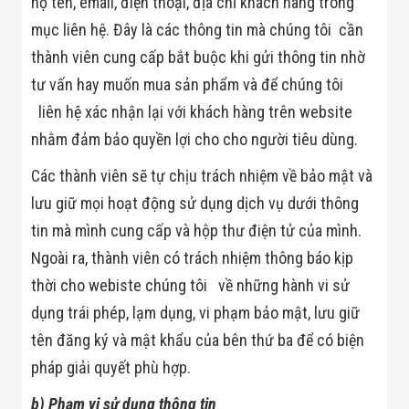
họ tên, email, điện thoại, địa chỉ khách hàng trong
Bị Ngành Thủy
Sản - Đông
mục liên hệ. Đây là các thông tin mà chúng tôi cần
Lạnh
thành viên cung cấp bắt buộc khi gửi thông tin nhờ
Giải Pháp Thiết
Bị Ngành Thực
tư vấn hay muốn mua sản phẩm và để chúng tôi
Phẩm Đóng Gói
Giải Pháp Thiết
liên hệ xác nhận lại với khách hàng trên website
Bị Ngành May
nhằm đảm bảo quyền lợi cho cho người tiêu dùng.
Mặc - Giày Da
Giải Pháp Thiết
Các thành viên sẽ tự chịu trách nhiệm về bảo mật và
Bị Ngành Linh
Kiện Điện Tử
lưu giữ mọi hoạt động sử dụng dịch vụ dưới thông
Giải Pháp Thiết
tin mà mình cung cấp và hộp thư điện tử của mình.
Bị Ngành Giáo
Dục
Ngoài ra, thành viên có trách nhiệm thông báo kịp
Giải Pháp Thiết
Bị Ngành Bán
thời cho webiste chúng tôi về những hành vi sử
Lẻ - Retail
dụng trái phép, lạm dụng, vi phạm bảo mật, lưu giữ
Giải Pháp
Chuyên Dụng
tên đăng ký và mật khẩu của bên thứ ba để có biện
Ngành Công An
pháp giải quyết phù hợp.
- Quân Đội
Giải Pháp Bãi
b) Phạm vi sử dụng thông tin
Giữ Xe Thông