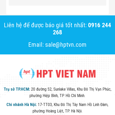
Liên hệ để được báo giá tốt nhất:
0916 244
268
Email: sale@hptvn.com
Trụ sở TP.HCM:
20 đường 52, Sunlake Villas, Khu Đô Thị Vạn Phúc,
phường Hiệp Bình, TP. Hồ Chí Minh.
Chi nhánh Hà Nội:
17-TT03, Khu Đô Thị Tây Nam Hồ Linh Đàm,
phường Hoàng Liệt, TP. Hà Nội.