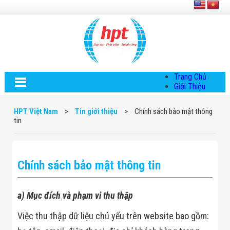
Trang Chủ
Giới Thiệu
Về HPT Việt
Nam
HPT Việt Nam
>
Tin giới thiệu
>
Chính sách bảo mật thông
Hội Đồng Quản
tin
Trị
Chính Sách Quy
Định Chung
Chính Sách Bảo
Chính sách bảo mật thông tin
Mật Thông Tin
Chiến Lược
Phát Triển
Thông Tin
a) Mục đích và phạm vi thu thập
Chuyển Khoản
Giải Pháp
Việc thu thập dữ liệu chủ yếu trên website bao gồm:
Giải Pháp Thiết