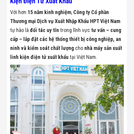
Kiện Điện Tử Xuất Khẩu
Bị Ngành Thủy
Sản - Đông
Với hơn
15 năm kinh nghiệm
,
Công ty Cổ phần
Lạnh
Giải Pháp Thiết
Thương mại Dịch vụ Xuất Nhập Khẩu HPT Việt Nam
Bị Ngành Thực
tự hào là
đối tác uy tín
trong lĩnh vực
tư vấn – cung
Phẩm Đóng Gói
Giải Pháp Thiết
cấp – lắp đặt các hệ thống thiết bị công nghiệp, an
Bị Ngành May
Mặc - Giày Da
ninh và kiểm soát chất lượng
cho
nhà máy sản xuất
Giải Pháp Thiết
linh kiện điện tử xuất khẩu
tại Việt Nam.
Bị Ngành Linh
Kiện Điện Tử
Giải Pháp Thiết
Bị Ngành Giáo
Dục
Giải Pháp Thiết
Bị Ngành Bán
Lẻ - Retail
Giải Pháp
Chuyên Dụng
Ngành Công An
- Quân Đội
Giải Pháp Bãi
Giữ Xe Thông