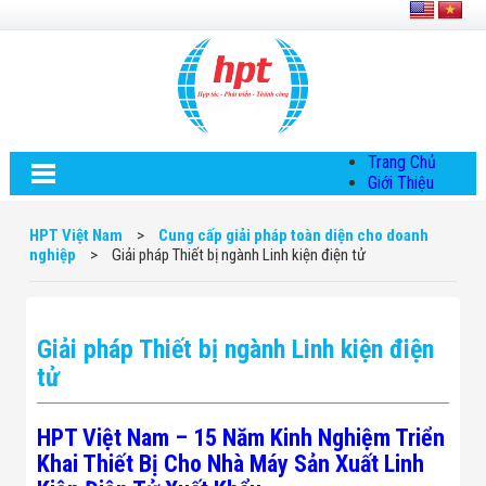
Trang Chủ
Giới Thiệu
Về HPT Việt
Nam
HPT Việt Nam
>
Cung cấp giải pháp toàn diện cho doanh
Hội Đồng Quản
nghiệp
>
Giải pháp Thiết bị ngành Linh kiện điện tử
Trị
Chính Sách Quy
Định Chung
Chính Sách Bảo
Giải pháp Thiết bị ngành Linh kiện điện
Mật Thông Tin
Chiến Lược
tử
Phát Triển
Thông Tin
Chuyển Khoản
HPT Việt Nam – 15 Năm Kinh Nghiệm Triển
Giải Pháp
Khai Thiết Bị Cho Nhà Máy Sản Xuất Linh
Giải Pháp Thiết