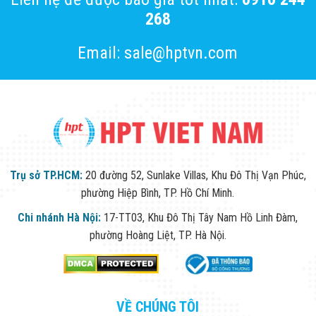
268
Email: sale@hptvn.com
Trụ sở TP.HCM:
20 đường 52, Sunlake Villas, Khu Đô Thị Vạn Phúc,
phường Hiệp Bình, TP. Hồ Chí Minh.
Chi nhánh Hà Nội:
17-TT03, Khu Đô Thị Tây Nam Hồ Linh Đàm,
phường Hoàng Liệt, TP. Hà Nội.
VỀ CHÚNG TÔI