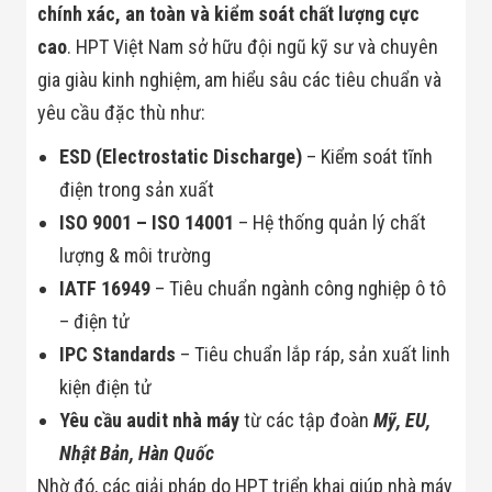
Màn Hình LED
chính xác, an toàn và kiểm soát chất lượng cực
Thiết Bị Chống
cao
. HPT Việt Nam sở hữu đội ngũ kỹ sư và chuyên
Ghi Âm
Máy X-Ray
gia giàu kinh nghiệm, am hiểu sâu các tiêu chuẩn và
Thực Phẩm
Máy Dò Kim
yêu cầu đặc thù như:
Loại Công
Nghiệp
ESD (Electrostatic Discharge)
– Kiểm soát tĩnh
Thiết Bị Công
điện trong sản xuất
Nghệ Cao
Ống Nhòm
ISO 9001 – ISO 14001
– Hệ thống quản lý chất
Chuyên Dụng
lượng & môi trường
Đo Lực - Sức
Căng - Sức
IATF 16949
– Tiêu chuẩn ngành công nghiệp ô tô
Nén
Máy Kiểm Tra
– điện tử
Khuyết Tật
IPC Standards
– Tiêu chuẩn lắp ráp, sản xuất linh
Máy Kiểm Tra
Vết Nứt Sản
kiện điện tử
Phẩm
Yêu cầu audit nhà máy
từ các tập đoàn
Mỹ, EU,
Máy Kiểm Tra
Bo Mạch Điện
Nhật Bản, Hàn Quốc
Tử
Nhờ đó, các giải pháp do HPT triển khai giúp nhà máy
Súng Bắn