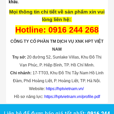
khẩu.
Mọi thông tin chi tiết về sản phẩm xin vui
lòng liên hệ:
Hotline: 0916 244 268
CÔNG TY CỔ PHẦN TM DỊCH VỤ XNK HPT VIỆT
NAM
Trụ sở:
20 đường 52, Sunlake Villas, Khu Đô Thị
Vạn Phúc, P. Hiệp Bình, TP. Hồ Chí Minh.
Chi nhánh:
17-TT03, Khu Đô Thị Tây Nam Hồ Linh
Đàm, Phố Hoàng Liệt, P. Hoàng Liệt, TP. Hà Nội.
Website:
https://hptvietnam.
vn/
Hồ sơ năng lực:
https://hptvietnam.vn/
profile.pdf
Liên hệ để được báo giá tốt nhất:
0916 244