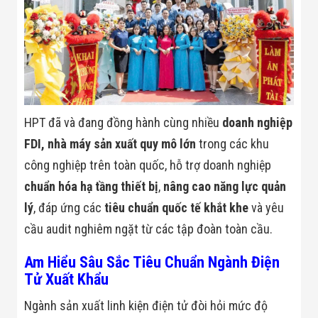
Minh
Sản Phẩm
THIẾT BỊ AN
NINH
Camera Thông
Minh
Cổng Từ Siêu
Thị
Máy Đếm
HPT đã và đang đồng hành cùng nhiều
doanh nghiệp
Người
FDI, nhà máy sản xuất quy mô lớn
trong các khu
Máy Dò Tìm
Thuốc Nổ
công nghiệp trên toàn quốc, hỗ trợ doanh nghiệp
Phòng Chống
chuẩn hóa hạ tầng thiết bị
,
nâng cao năng lực quản
Khủng Bố
Camera Đo
lý
, đáp ứng các
tiêu chuẩn quốc tế khắt khe
và yêu
Thân Nhiệt
THIẾT BỊ
cầu audit nghiêm ngặt từ các tập đoàn toàn cầu.
CHUYÊN
DỤNG
Am Hiểu Sâu Sắc Tiêu Chuẩn Ngành Điện
Máy Dò Tạp
Tử Xuất Khẩu
Chất
Màn Hình
Ngành sản xuất linh kiện điện tử đòi hỏi mức độ
Tương Tác