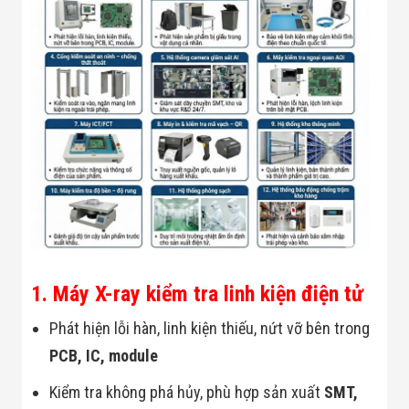
Công Nghiệp
Thiết Bị Ngành
Giáo Dục
Thiết Bị Ngành
Thủy Sản
Thiết Bị Ngành
Giày Da, Túi
Xách
Dự Án Triển
Khai
Dự Án Ngành
Thủy Sản
Dự Án Ngành
Thực Phẩm
Dự Án Ngành
Siêu Thị - Ngân
Hàng
1. Máy X-ray kiểm tra linh kiện điện tử
Dự Án Ngành
Giáo Dục -
Phát hiện lỗi hàn, linh kiện thiếu, nứt vỡ bên trong
Trường Học
Dự Án Ngành
PCB, IC, module
Điện Tử
Dự Án Ngành
Kiểm tra không phá hủy, phù hợp sản xuất
SMT,
Công An - Quân