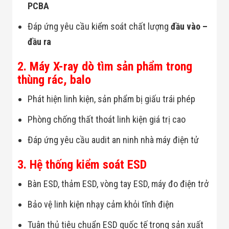
PCBA
Đội
Dự Án Khối Nhà
Máy
Đáp ứng yêu cầu kiểm soát chất lượng
đầu vào –
Dự Án Kho
đầu ra
Xưởng -
Logistics
2. Máy X-ray dò tìm sản phẩm trong
Tin Tức
Tin Công Nghệ
thùng rác, balo
Tin Khuyến Mãi
Tin Tuyển Dụng
Phát hiện linh kiện, sản phẩm bị giấu trái phép
Liên Hệ
Phòng chống thất thoát linh kiện giá trị cao
Đáp ứng yêu cầu audit an ninh nhà máy điện tử
3. Hệ thống kiểm soát ESD
Bàn ESD, thảm ESD, vòng tay ESD, máy đo điện trở
Bảo vệ linh kiện nhạy cảm khỏi tĩnh điện
Tuân thủ tiêu chuẩn ESD quốc tế trong sản xuất