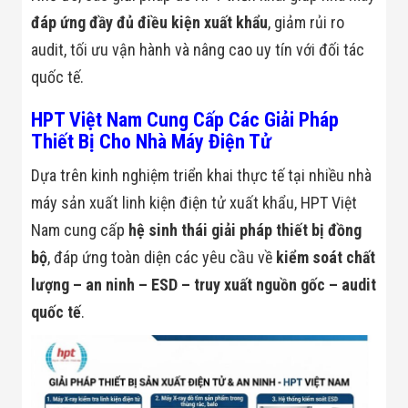
Flycam
đáp ứng đầy đủ điều kiện xuất khẩu
, giảm rủi ro
Robot Tự Hành
Robot AI
audit, tối ưu vận hành và nâng cao uy tín với đối tác
THIẾT BỊ KIỂM
quốc tế.
SOÁT RA VÀO
Cổng Dò Kim
Loại
HPT Việt Nam Cung Cấp Các Giải Pháp
Máy Soi Hành
Thiết Bị Cho Nhà Máy Điện Tử
Lý (X-Ray)
Cổng Phân Làn
Dựa trên kinh nghiệm triển khai thực tế tại nhiều nhà
Tự Động
máy sản xuất linh kiện điện tử xuất khẩu, HPT Việt
Nhận Diện
Khuôn Mặt
Nam cung cấp
hệ sinh thái giải pháp thiết bị đồng
Hệ Thống Điện
Nhẹ
bộ
, đáp ứng toàn diện các yêu cầu về
kiểm soát chất
Thiết Bị Theo
lượng – an ninh – ESD – truy xuất nguồn gốc – audit
Ngành
Thiết Bị Ngành
quốc tế
.
Thực Phẩm
Thiết Bị Ngành
Thực Phẩm
Matrixcope
Thiết Bị Ngành