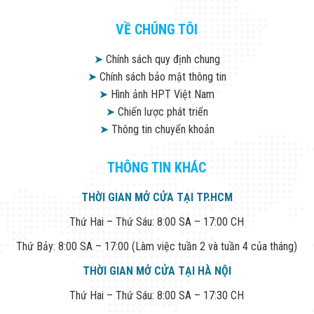
Công Nghiệp
Thiết Bị Ngành
VỀ CHÚNG TÔI
Giáo Dục
Thiết Bị Ngành
Thủy Sản
➤
Chính sách quy định chung
Thiết Bị Ngành
➤
Chính sách bảo mật thông tin
Giày Da, Túi
➤
Hình ảnh HPT Việt Nam
Xách
Dự Án Triển
➤
Chiến lược phát triển
Khai
➤
Thông tin chuyển khoản
Dự Án Ngành
Thủy Sản
Dự Án Ngành
THÔNG TIN KHÁC
Thực Phẩm
Dự Án Ngành
THỜI GIAN MỞ CỬA TẠI TP.HCM
Siêu Thị - Ngân
Hàng
Thứ Hai – Thứ Sáu: 8:00 SA – 17:00 CH
Dự Án Ngành
Giáo Dục -
Thứ Bảy: 8:00 SA – 17:00 (Làm việc tuần 2 và tuần 4 của tháng)
Trường Học
Dự Án Ngành
THỜI GIAN MỞ CỬA TẠI HÀ NỘI
Điện Tử
Thứ Hai – Thứ Sáu: 8:00 SA – 17:30 CH
Dự Án Ngành
Công An - Quân