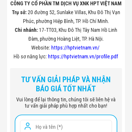
CÔNG TY CỔ PHẦN TM DỊCH VỤ XNK HPT VIỆT NAM
Minh
Sản Phẩm
Trụ sở:
20 đường 52, Sunlake Villas, Khu Đô Thị Vạn
THIẾT BỊ AN
Phúc, phường Hiệp Bình, TP. Hồ Chí Minh.
NINH
Camera Thông
Chi nhánh:
17-TT03, Khu Đô Thị Tây Nam Hồ Linh
Minh
Cổng Từ Siêu
Đàm, phường Hoàng Liệt, TP. Hà Nội.
Thị
Website:
https://hptvietnam.vn/
Máy Đếm
Người
Hồ sơ năng lực:
https://hptvietnam.vn/profile.pdf
Máy Dò Tìm
Thuốc Nổ
Phòng Chống
Khủng Bố
TƯ VẤN GIẢI PHÁP VÀ NHẬN
Camera Đo
BÁO GIÁ TỐT NHẤT
Thân Nhiệt
THIẾT BỊ
Vui lòng để lại thông tin, chúng tôi sẽ liên hệ và
CHUYÊN
tư vấn giải pháp phù hợp nhất cho bạn!
DỤNG
Máy Dò Tạp
Chất
Màn Hình
Tương Tác