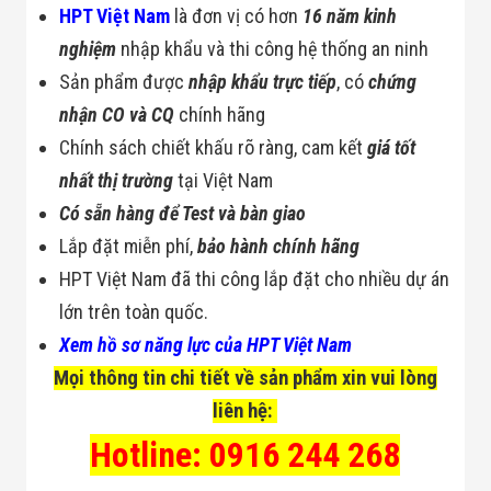
Bị Ngành Thủy
HPT Việt Nam
là đơn vị có hơn
16 năm kinh
Sản - Đông
nghiệm
nhập khẩu và thi công hệ thống an ninh
Lạnh
Giải Pháp Thiết
Sản phẩm được
nhập khẩu trực tiếp
, có
chứng
Bị Ngành Thực
Phẩm Đóng Gói
nhận CO và CQ
chính hãng
Giải Pháp Thiết
Chính sách chiết khấu rõ ràng, cam kết
giá tốt
Bị Ngành May
Mặc - Giày Da
nhất thị trường
tại Việt Nam
Giải Pháp Thiết
Có sẵn hàng để Test và bàn giao
Bị Ngành Linh
Kiện Điện Tử
Lắp đặt miễn phí,
bảo hành chính hãng
Giải Pháp Thiết
Bị Ngành Giáo
HPT Việt Nam đã thi công lắp đặt cho nhiều dự án
Dục
lớn trên toàn quốc.
Giải Pháp Thiết
Bị Ngành Bán
Xem hồ sơ năng lực của HPT Việt Nam
Lẻ - Retail
Mọi thông tin chi tiết về sản phẩm xin vui lòng
Giải Pháp
Chuyên Dụng
liên hệ:
Ngành Công An
- Quân Đội
Hotline: 0916 244 268
Giải Pháp Bãi
Giữ Xe Thông