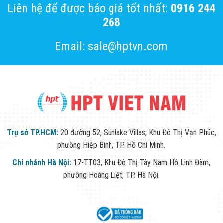
Liên hệ để được báo giá tốt nhất:
Flycam
0916 244
Robot Tự Hành
268
Robot AI
THIẾT BỊ KIỂM
Email: sale@hptvn.com
SOÁT RA VÀO
Cổng Dò Kim
Loại
Máy Soi Hành
Lý (X-Ray)
Cổng Phân Làn
Tự Động
Nhận Diện
Khuôn Mặt
Hệ Thống Điện
Trụ sở TP.HCM:
20 đường 52, Sunlake Villas, Khu Đô Thị Vạn Phúc,
Nhẹ
phường Hiệp Bình, TP. Hồ Chí Minh.
Thiết Bị Theo
Ngành
Chi nhánh Hà Nội:
17-TT03, Khu Đô Thị Tây Nam Hồ Linh Đàm,
Thiết Bị Ngành
phường Hoàng Liệt, TP. Hà Nội.
Thực Phẩm
Thiết Bị Ngành
Thực Phẩm
Matrixcope
Thiết Bị Ngành