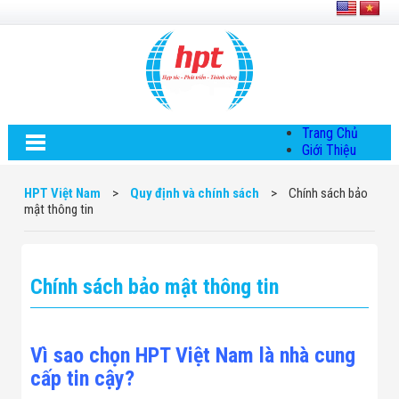
Trang Chủ
Giới Thiệu
Về HPT Việt
Nam
HPT Việt Nam
>
Quy định và chính sách
>
Chính sách bảo
Hội Đồng Quản
mật thông tin
Trị
Chính Sách Quy
Định Chung
Chính Sách Bảo
Chính sách bảo mật thông tin
Mật Thông Tin
Chiến Lược
Phát Triển
Thông Tin
Vì sao chọn HPT Việt Nam là nhà cung
Chuyển Khoản
Giải Pháp
cấp tin cậy?
Giải Pháp Thiết