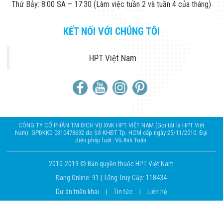
Thứ Bảy: 8:00 SA – 17:30 (Làm việc tuần 2 và tuần 4 của tháng)
Đội
Dự Án Khối Nhà
Máy
KẾT NỐI VỚI CHÚNG TÔI
Dự Án Kho
Xưởng -
Logistics
HPT Việt Nam
Tin Tức
Tin Công Nghệ
Tin Khuyến Mãi
Tin Tuyển Dụng
Liên Hệ
CÔNG TY CỔ PHẦN TM DỊCH VỤ XNK HPT VIỆT NAM (Gọi tắt là HPT Việt
Nam). GPDKKD 0310478692 do Sở KHĐT Tp. HCM cấp ngày 25/11/2010. Đại
diện pháp luật: Vũ Anh Tuấn.
2010-2019 © Bản quyền thuộc HPT Việt Nam
Đang Online: 91
|
Tổng Truy Cập: 118434
Dự án triển khai
|
Tin tức
|
Liên hệ