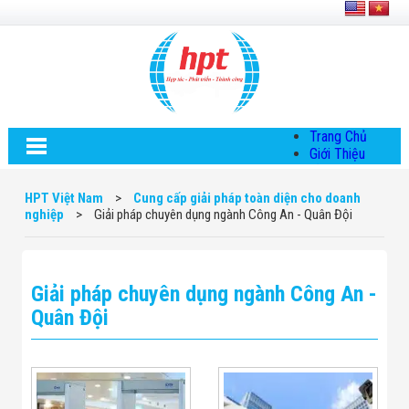
Trang Chủ
Giới Thiệu
Về HPT Việt
Nam
HPT Việt Nam
>
Cung cấp giải pháp toàn diện cho doanh
Hội Đồng Quản
nghiệp
>
Giải pháp chuyên dụng ngành Công An - Quân Đội
Trị
Chính Sách Quy
Định Chung
Chính Sách Bảo
Giải pháp chuyên dụng ngành Công An -
Mật Thông Tin
Chiến Lược
Quân Đội
Phát Triển
Thông Tin
Chuyển Khoản
Giải Pháp
Giải Pháp Thiết