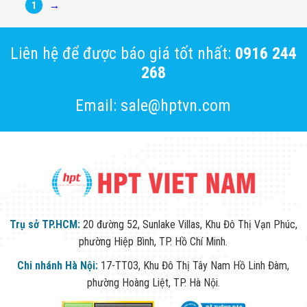
Màn Hình LED
1
→
Thiết Bị Chống
Ghi Âm
Máy X-Ray
Liên hệ để được báo giá tốt nhất:
0916 244
Thực Phẩm
Máy Dò Kim
268
Loại Công
Nghiệp
Email: sale@hptvn.com
Thiết Bị Công
Nghệ Cao
Ống Nhòm
Chuyên Dụng
Đo Lực - Sức
Căng - Sức
Nén
Máy Kiểm Tra
Khuyết Tật
Trụ sở TP.HCM:
20 đường 52, Sunlake Villas, Khu Đô Thị Vạn Phúc,
Máy Kiểm Tra
Vết Nứt Sản
phường Hiệp Bình, TP. Hồ Chí Minh.
Phẩm
Máy Kiểm Tra
Chi nhánh Hà Nội:
17-TT03, Khu Đô Thị Tây Nam Hồ Linh Đàm,
Bo Mạch Điện
phường Hoàng Liệt, TP. Hà Nội.
Tử
Súng Bắn