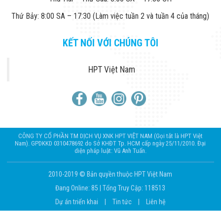
Công Nghiệp
Thiết Bị Ngành
Thứ Bảy: 8:00 SA – 17:30 (Làm việc tuần 2 và tuần 4 của tháng)
Giáo Dục
Thiết Bị Ngành
Thủy Sản
KẾT NỐI VỚI CHÚNG TÔI
Thiết Bị Ngành
Giày Da, Túi
Xách
HPT Việt Nam
Dự Án Triển
Khai
Dự Án Ngành
Thủy Sản
Dự Án Ngành
Thực Phẩm
Dự Án Ngành
CÔNG TY CỔ PHẦN TM DỊCH VỤ XNK HPT VIỆT NAM (Gọi tắt là HPT Việt
Siêu Thị - Ngân
Nam). GPDKKD 0310478692 do Sở KHĐT Tp. HCM cấp ngày 25/11/2010. Đại
diện pháp luật: Vũ Anh Tuấn.
Hàng
Dự Án Ngành
Giáo Dục -
2010-2019 © Bản quyền thuộc HPT Việt Nam
Trường Học
Đang Online: 85
|
Tổng Truy Cập: 118513
Dự Án Ngành
Điện Tử
Dự án triển khai
|
Tin tức
|
Liên hệ
Dự Án Ngành
Công An - Quân