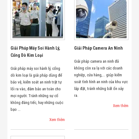
Bị Ngành Thủy
Sản - Đông
Lạnh
Giải Pháp Thiết
Bị Ngành Thực
Phẩm Đóng Gói
Giải Pháp Thiết
Bị Ngành May
Giải Pháp Máy Soi Hành Lý,
Giải Pháp Camera An Ninh
Mặc - Giày Da
Giải Pháp Thiết
Cổng Dò Kim Loại
Bị Ngành Linh
Giải pháp camera an ninh đã
Kiện Điện Tử
không còn xa lạ với các doanh
Giải pháp máy soi hành lý, cổng
Giải Pháp Thiết
nghiệp, cửa hàng,... giúp kiểm
dò kim loại là giải pháp dùng để
Bị Ngành Giáo
soát tình hình an ninh của khu vực
bảo vệ, kiểm soát an ninh trật tự
Dục
lắp đặt, tránh những bất ổn xảy
lối ra vào, đảm bảo an toàn cho
Giải Pháp Thiết
ra.
Bị Ngành Bán
mọi người. Tránh những sự cố
Lẻ - Retail
không đáng tiếc, hay những cuộc
Xem thêm
Giải Pháp
bạo ...
Chuyên Dụng
Ngành Công An
Xem thêm
- Quân Đội
Giải Pháp Bãi
Giữ Xe Thông