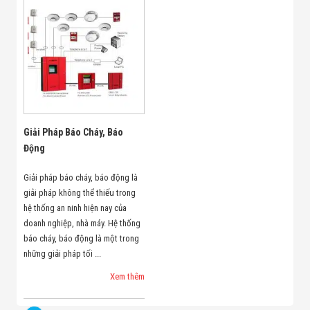
Minh
Sản Phẩm
THIẾT BỊ AN
NINH
Camera Thông
Minh
Cổng Từ Siêu
Thị
Máy Đếm
Người
Giải Pháp Báo Cháy, Báo
Máy Dò Tìm
Động
Thuốc Nổ
Phòng Chống
Giải pháp báo cháy, báo động là
Khủng Bố
giải pháp không thể thiếu trong
Camera Đo
Thân Nhiệt
hệ thống an ninh hiện nay của
THIẾT BỊ
doanh nghiệp, nhà máy. Hệ thống
CHUYÊN
báo cháy, báo động là một trong
DỤNG
những giải pháp tối ...
Máy Dò Tạp
Chất
Xem thêm
Màn Hình
Tương Tác