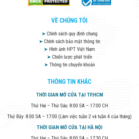
Flycam
Robot Tự Hành
Robot AI
VỀ CHÚNG TÔI
THIẾT BỊ KIỂM
SOÁT RA VÀO
Cổng Dò Kim
➤
Chính sách quy định chung
Loại
➤
Chính sách bảo mật thông tin
Máy Soi Hành
➤
Hình ảnh HPT Việt Nam
Lý (X-Ray)
➤
Chiến lược phát triển
Cổng Phân Làn
Tự Động
➤
Thông tin chuyển khoản
Nhận Diện
Khuôn Mặt
Hệ Thống Điện
THÔNG TIN KHÁC
Nhẹ
Thiết Bị Theo
THỜI GIAN MỞ CỬA TẠI TP.HCM
Ngành
Thiết Bị Ngành
Thứ Hai – Thứ Sáu: 8:00 SA – 17:00 CH
Thực Phẩm
Thiết Bị Ngành
Thứ Bảy: 8:00 SA – 17:00 (Làm việc tuần 2 và tuần 4 của tháng)
Thực Phẩm
THỜI GIAN MỞ CỬA TẠI HÀ NỘI
Matrixcope
Thiết Bị Ngành
Thứ Hai – Thứ Sáu: 8:00 SA – 17:30 CH