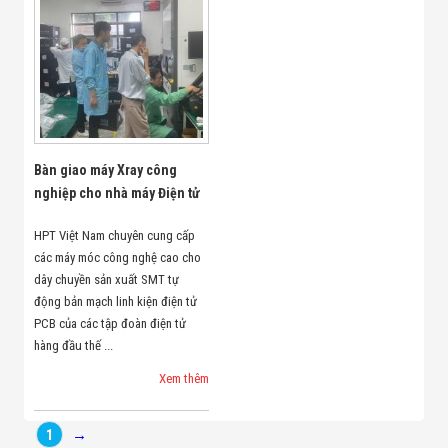
Minh
Sản Phẩm
THIẾT BỊ AN
NINH
Camera Thông
Minh
Cổng Từ Siêu
Thị
Máy Đếm
Bàn giao máy Xray công
Người
nghiệp cho nhà máy Điện tử
Máy Dò Tìm
Thuốc Nổ
HPT Việt Nam chuyên cung cấp
Phòng Chống
các máy móc công nghệ cao cho
Khủng Bố
dây chuyền sản xuất SMT tự
Camera Đo
Thân Nhiệt
động bản mạch linh kiện điện tử
THIẾT BỊ
PCB của các tập đoàn điện tử
CHUYÊN
hàng đầu thế ...
DỤNG
Máy Dò Tạp
Xem thêm
Chất
Màn Hình
Tương Tác
1
→