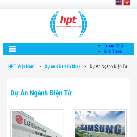
Trang Chủ
Giới Thiệu
Về HPT Việt
Nam
HPT Việt Nam
>
Dự án đã triển khai
>
Dự Án Ngành Điện Tử
Hội Đồng Quản
Trị
Chính Sách Quy
Định Chung
Dự Án Ngành Điện Tử
Chính Sách Bảo
Mật Thông Tin
Chiến Lược
Phát Triển
Thông Tin
Chuyển Khoản
Giải Pháp
Giải Pháp Thiết