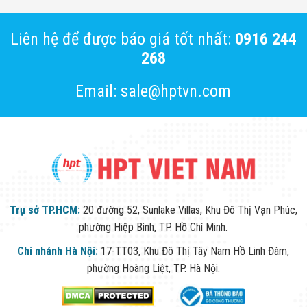
Màn Hình LED
Thiết Bị Chống
Ghi Âm
Liên hệ để được báo giá tốt nhất:
0916 244
Máy X-Ray
268
Thực Phẩm
Máy Dò Kim
Loại Công
Email: sale@hptvn.com
Nghiệp
Thiết Bị Công
Nghệ Cao
Ống Nhòm
Chuyên Dụng
Đo Lực - Sức
Căng - Sức
Nén
Máy Kiểm Tra
Trụ sở TP.HCM:
20 đường 52, Sunlake Villas, Khu Đô Thị Vạn Phúc,
Khuyết Tật
Máy Kiểm Tra
phường Hiệp Bình, TP. Hồ Chí Minh.
Vết Nứt Sản
Phẩm
Chi nhánh Hà Nội:
17-TT03, Khu Đô Thị Tây Nam Hồ Linh Đàm,
Máy Kiểm Tra
phường Hoàng Liệt, TP. Hà Nội.
Bo Mạch Điện
Tử
Súng Bắn