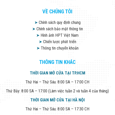
Flycam
Robot Tự Hành
VỀ CHÚNG TÔI
Robot AI
THIẾT BỊ KIỂM
➤
Chính sách quy định chung
SOÁT RA VÀO
Cổng Dò Kim
➤
Chính sách bảo mật thông tin
Loại
➤
Hình ảnh HPT Việt Nam
Máy Soi Hành
➤
Chiến lược phát triển
Lý (X-Ray)
Cổng Phân Làn
➤
Thông tin chuyển khoản
Tự Động
Nhận Diện
THÔNG TIN KHÁC
Khuôn Mặt
Hệ Thống Điện
Nhẹ
THỜI GIAN MỞ CỬA TẠI TP.HCM
Thiết Bị Theo
Ngành
Thứ Hai – Thứ Sáu: 8:00 SA – 17:00 CH
Thiết Bị Ngành
Thứ Bảy: 8:00 SA – 17:00 (Làm việc tuần 2 và tuần 4 của tháng)
Thực Phẩm
Thiết Bị Ngành
THỜI GIAN MỞ CỬA TẠI HÀ NỘI
Thực Phẩm
Matrixcope
Thứ Hai – Thứ Sáu: 8:00 SA – 17:30 CH
Thiết Bị Ngành