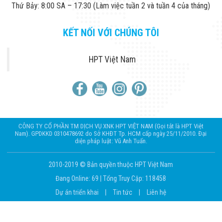
Công Nghiệp
Thứ Bảy: 8:00 SA – 17:30 (Làm việc tuần 2 và tuần 4 của tháng)
Thiết Bị Ngành
Giáo Dục
Thiết Bị Ngành
KẾT NỐI VỚI CHÚNG TÔI
Thủy Sản
Thiết Bị Ngành
Giày Da, Túi
HPT Việt Nam
Xách
Dự Án Triển
Khai
Dự Án Ngành
Thủy Sản
Dự Án Ngành
Thực Phẩm
CÔNG TY CỔ PHẦN TM DỊCH VỤ XNK HPT VIỆT NAM (Gọi tắt là HPT Việt
Dự Án Ngành
Nam). GPDKKD 0310478692 do Sở KHĐT Tp. HCM cấp ngày 25/11/2010. Đại
diện pháp luật: Vũ Anh Tuấn.
Siêu Thị - Ngân
Hàng
Dự Án Ngành
2010-2019 © Bản quyền thuộc HPT Việt Nam
Giáo Dục -
Đang Online: 69
|
Tổng Truy Cập: 118458
Trường Học
Dự Án Ngành
Dự án triển khai
|
Tin tức
|
Liên hệ
Điện Tử
Dự Án Ngành
Công An - Quân