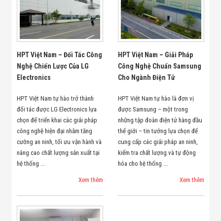
Bị Ngành Thủy
Sản - Đông
Lạnh
Giải Pháp Thiết
Bị Ngành Thực
Phẩm Đóng Gói
HPT Việt Nam – Đối Tác Công
HPT Việt Nam – Giải Pháp
Giải Pháp Thiết
Nghệ Chiến Lược Của LG
Công Nghệ Chuẩn Samsung
Bị Ngành May
Mặc - Giày Da
Electronics
Cho Ngành Điện Tử
Giải Pháp Thiết
Bị Ngành Linh
HPT Việt Nam tự hào trở thành
HPT Việt Nam tự hào là đơn vị
Kiện Điện Tử
đối tác được LG Electronics lựa
được Samsung – một trong
Giải Pháp Thiết
chọn để triển khai các giải pháp
những tập đoàn điện tử hàng đầu
Bị Ngành Giáo
công nghệ hiện đại nhằm tăng
thế giới – tin tưởng lựa chọn để
Dục
cường an ninh, tối ưu vận hành và
cung cấp các giải pháp an ninh,
Giải Pháp Thiết
Bị Ngành Bán
nâng cao chất lượng sản xuất tại
kiểm tra chất lượng và tự động
Lẻ - Retail
hệ thống ...
hóa cho hệ thống ...
Giải Pháp
Xem thêm
Xem thêm
Chuyên Dụng
Ngành Công An
- Quân Đội
Giải Pháp Bãi
Giữ Xe Thông