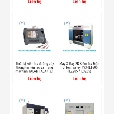
Liên hệ
Liên hệ
Đội
Dự Án Khối Nhà
Máy
Dự Án Kho
Xưởng -
Logistics
Tin Tức
Tin Công Nghệ
Tin Khuyến Mãi
Tin Tuyển Dụng
Liên Hệ
Thiết bị kiểm tra đường dây
Máy X-Ray 2D Kiểm Tra Điện
thông tin liên lạc và mạng
Tử Techvalley TVX-IL1605
máy tính TALAN TALAN 3.1
(IL2205 / IL3205)
Liên hệ
Liên hệ