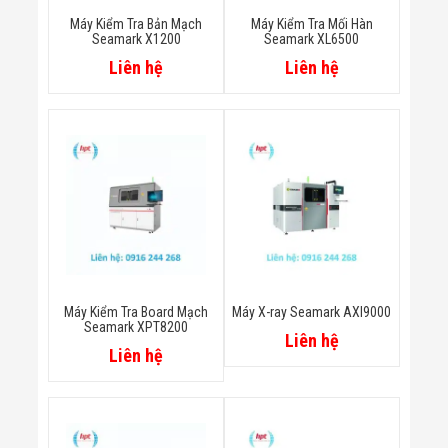
Flycam
Máy Kiểm Tra Bản Mạch
Máy Kiểm Tra Mối Hàn
Robot Tự Hành
Seamark X1200
Seamark XL6500
Robot AI
Liên hệ
Liên hệ
THIẾT BỊ KIỂM
SOÁT RA VÀO
Cổng Dò Kim
Loại
Máy Soi Hành
Lý (X-Ray)
Cổng Phân Làn
Tự Động
Nhận Diện
Khuôn Mặt
Hệ Thống Điện
Nhẹ
Thiết Bị Theo
Máy Kiểm Tra Board Mạch
Máy X-ray Seamark AXI9000
Ngành
Seamark XPT8200
Thiết Bị Ngành
Liên hệ
Liên hệ
Thực Phẩm
Thiết Bị Ngành
Thực Phẩm
Matrixcope
Thiết Bị Ngành