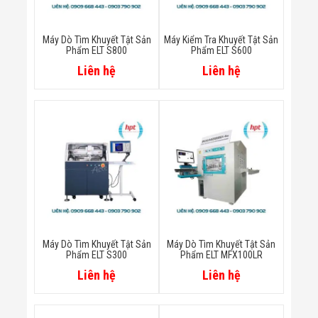
Minh
Sản Phẩm
THIẾT BỊ AN
Máy Dò Tìm Khuyết Tật Sản
Máy Kiểm Tra Khuyết Tật Sản
Phẩm ELT S800
Phẩm ELT S600
NINH
Camera Thông
Liên hệ
Liên hệ
Minh
Cổng Từ Siêu
Thị
Máy Đếm
Người
Máy Dò Tìm
Thuốc Nổ
Phòng Chống
Khủng Bố
Camera Đo
Thân Nhiệt
THIẾT BỊ
CHUYÊN
Máy Dò Tìm Khuyết Tật Sản
Máy Dò Tìm Khuyết Tật Sản
DỤNG
Phẩm ELT S300
Phẩm ELT MFX100LR
Máy Dò Tạp
Liên hệ
Liên hệ
Chất
Màn Hình
Tương Tác