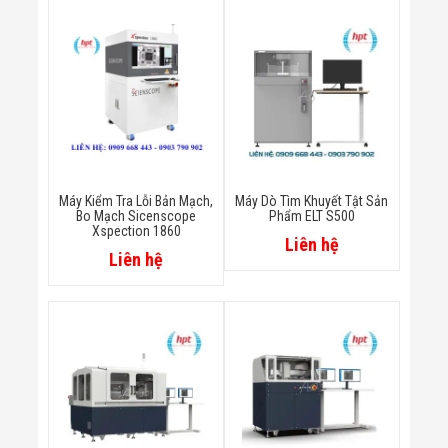
Bị Ngành Thủy
Sản - Đông
Lạnh
Giải Pháp Thiết
Bị Ngành Thực
Phẩm Đóng Gói
Giải Pháp Thiết
Bị Ngành May
Mặc - Giày Da
Giải Pháp Thiết
Bị Ngành Linh
Máy Kiểm Tra Lỗi Bản Mạch,
Máy Dò Tìm Khuyết Tật Sản
Kiện Điện Tử
Bo Mạch Sicenscope
Phẩm ELT S500
Xspection 1860
Giải Pháp Thiết
Liên hệ
Bị Ngành Giáo
Liên hệ
Dục
Giải Pháp Thiết
Bị Ngành Bán
Lẻ - Retail
Giải Pháp
Chuyên Dụng
Ngành Công An
- Quân Đội
Giải Pháp Bãi
Giữ Xe Thông