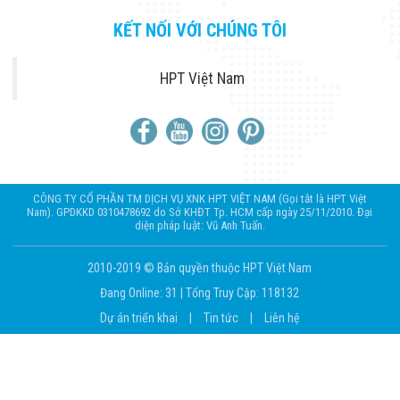
KẾT NỐI VỚI CHÚNG TÔI
HPT Việt Nam
CÔNG TY CỔ PHẦN TM DỊCH VỤ XNK HPT VIỆT NAM (Gọi tắt là HPT Việt
Nam). GPDKKD 0310478692 do Sở KHĐT Tp. HCM cấp ngày 25/11/2010. Đại
diện pháp luật: Vũ Anh Tuấn.
2010-2019 © Bản quyền thuộc HPT Việt Nam
Đang Online: 31
|
Tổng Truy Cập: 118132
Dự án triển khai
|
Tin tức
|
Liên hệ