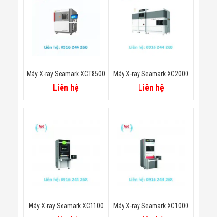
Công Nghiệp
Thiết Bị Ngành
Giáo Dục
Thiết Bị Ngành
Thủy Sản
Thiết Bị Ngành
Giày Da, Túi
Xách
Máy X-ray Seamark XCT8500
Máy X-ray Seamark XC2000
Dự Án Triển
Khai
Liên hệ
Liên hệ
Dự Án Ngành
Thủy Sản
Dự Án Ngành
Thực Phẩm
Dự Án Ngành
Siêu Thị - Ngân
Hàng
Dự Án Ngành
Giáo Dục -
Trường Học
Dự Án Ngành
Điện Tử
Dự Án Ngành
Máy X-ray Seamark XC1100
Máy X-ray Seamark XC1000
Công An - Quân