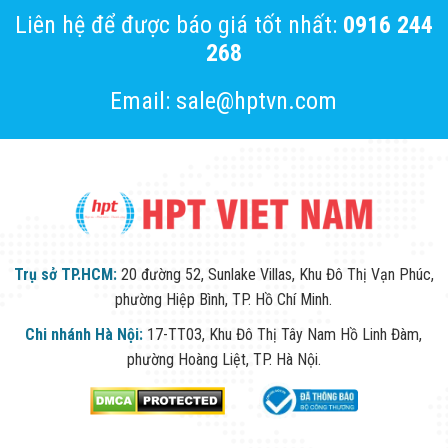
Liên hệ để được báo giá tốt nhất:
0916 244
268
Email: sale@hptvn.com
Trụ sở TP.HCM:
20 đường 52, Sunlake Villas, Khu Đô Thị Vạn Phúc,
phường Hiệp Bình, TP. Hồ Chí Minh.
Chi nhánh Hà Nội:
17-TT03, Khu Đô Thị Tây Nam Hồ Linh Đàm,
phường Hoàng Liệt, TP. Hà Nội.