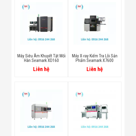
Màn Hình LED
Thiết Bị Chống
Ghi Âm
Máy X-Ray
Thực Phẩm
Máy Dò Kim
Loại Công
Nghiệp
Thiết Bị Công
Nghệ Cao
Máy Siêu Âm Khuyết Tật Mối
Máy X-ray Kiểm Tra Lỗi Sản
Ống Nhòm
Hàn Seamark XD160
Phẩm Seamark X7600
Chuyên Dụng
Liên hệ
Liên hệ
Đo Lực - Sức
Căng - Sức
Nén
Máy Kiểm Tra
Khuyết Tật
Máy Kiểm Tra
Vết Nứt Sản
Phẩm
Máy Kiểm Tra
Bo Mạch Điện
Tử
Súng Bắn