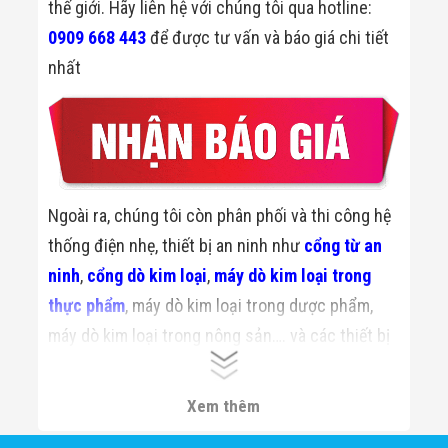
thế giới. Hãy liên hệ với chúng tôi qua hotline:
0909 668 443
để được tư vấn và báo giá chi tiết
nhất
Ngoài ra, chúng tôi còn phân phối và thi công hệ
thống điện nhẹ, thiết bị an ninh như
cổng từ an
ninh
,
cổng dò kim loại
,
máy dò kim loại trong
thực phẩm
, máy dò kim loại trong dược phẩm,
máy dò kim loại trong nông sản…. và các thiết bị
chuyên dụng công nghệ cao của nhiều thương
hiệu lớn trên thế giới.
Xem thêm