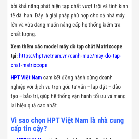
Flycam
bởi khả năng phát hiện tạp chất vượt trội và tính kinh
Robot Tự Hành
tế dài hạn. Đây là giải pháp phù hợp cho cả nhà máy
Robot AI
THIẾT BỊ KIỂM
lớn và vừa đang muốn nâng cấp hệ thống kiểm tra
SOÁT RA VÀO
Cổng Dò Kim
chất lượng.
Loại
Máy Soi Hành
Xem thêm các model máy dò tạp chất Matrixcope
Lý (X-Ray)
tại:
https://hptvietnam.vn/danh-muc/may-do-tap-
Cổng Phân Làn
Tự Động
chat-matrixcope
Nhận Diện
Khuôn Mặt
HPT Việt Nam
cam kết đồng hành cùng doanh
Hệ Thống Điện
Nhẹ
nghiệp với dịch vụ trọn gói: tư vấn – lắp đặt – đào
Thiết Bị Theo
tạo – bảo trì, giúp hệ thống vận hành tối ưu và mang
Ngành
Thiết Bị Ngành
lại hiệu quả cao nhất.
Thực Phẩm
Thiết Bị Ngành
Vì sao chọn HPT Việt Nam là nhà cung
Thực Phẩm
cấp tin cậy?
Matrixcope
Thiết Bị Ngành