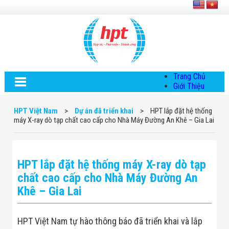
Trang Chủ
Giới Thiệu
Về HPT Việt
Nam
HPT Việt Nam
>
Dự án đã triển khai
>
HPT lắp đặt hệ thống
Hội Đồng Quản
máy X-ray dò tạp chất cao cấp cho Nhà Máy Đường An Khê – Gia Lai
Trị
Chính Sách Quy
Định Chung
Chính Sách Bảo
HPT lắp đặt hệ thống máy X-ray dò tạp
Mật Thông Tin
Chiến Lược
chất cao cấp cho Nhà Máy Đường An
Phát Triển
Khê – Gia Lai
Thông Tin
Chuyển Khoản
Giải Pháp
HPT Việt Nam tự hào thông báo đã triển khai và lắp
Giải Pháp Thiết