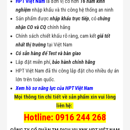
Công Nghiệp
HPT Việt Nam
là đơn vị có hơn
16 năm kinh
Thiết Bị Ngành
nghiệm
nhập khẩu và thi công hệ thống an ninh
Giáo Dục
Thiết Bị Ngành
Sản phẩm được
nhập khẩu trực tiếp
, có
chứng
Thủy Sản
nhận CO và CQ
chính hãng
Thiết Bị Ngành
Giày Da, Túi
Chính sách chiết khấu rõ ràng, cam kết
giá tốt
Xách
nhất thị trường
tại Việt Nam
Dự Án Triển
Khai
Có sẵn hàng để Test và bàn giao
Dự Án Ngành
Thủy Sản
Lắp đặt miễn phí,
bảo hành chính hãng
Dự Án Ngành
HPT Việt Nam đã thi công lắp đặt cho nhiều dự án
Thực Phẩm
Dự Án Ngành
lớn trên toàn quốc.
Siêu Thị - Ngân
Xem hồ sơ năng lực của HPT Việt Nam
Hàng
Dự Án Ngành
Mọi thông tin chi tiết về sản phẩm xin vui lòng
Giáo Dục -
liên hệ:
Trường Học
Dự Án Ngành
Hotline: 0916 244 268
Điện Tử
Dự Án Ngành
Công An - Quân