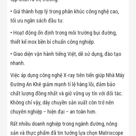
Màn Hình LED
Thiết Bị Chống
• Giá thành hợp lý trong phân khúc công nghệ cao,
Ghi Âm
Máy X-Ray
tối ưu ngân sách đầu tư.
Thực Phẩm
Máy Dò Kim
• Hoạt động ổn định trong môi trường bụi đường,
Loại Công
thiết kế inox bền bỉ chuẩn công nghiệp.
Nghiệp
Thiết Bị Công
Nghệ Cao
• Giao diện vận hành tiếng Việt, dễ sử dụng, đào tạo
Ống Nhòm
nhanh.
Chuyên Dụng
Đo Lực - Sức
Việc áp dụng công nghệ X-ray tiên tiến giúp Nhà Máy
Căng - Sức
Nén
Đường An Khê giảm mạnh tỉ lệ hàng lỗi, đảm bảo
Máy Kiểm Tra
chất lượng đồng nhất và giữ vững uy tín với đối tác.
Khuyết Tật
Máy Kiểm Tra
Không chỉ vậy, dây chuyền sản xuất còn trở nên
Vết Nứt Sản
Phẩm
chuyên nghiệp – hiện đại – an toàn hơn.
Máy Kiểm Tra
Bo Mạch Điện
Rất nhiều doanh nghiệp trong ngành đường, nông
Tử
sản và thực phẩm đã tin tưởng lựa chọn Matrixcope
Súng Bắn