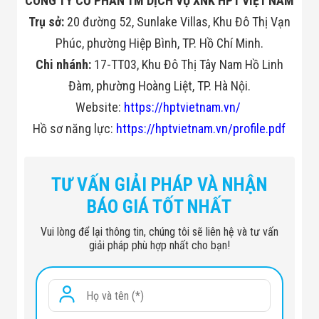
CÔNG TY CỔ PHẦN TM DỊCH VỤ XNK HPT VIỆT NAM
Đội
Trụ sở:
20 đường 52, Sunlake Villas, Khu Đô Thị Vạn
Dự Án Khối Nhà
Máy
Phúc, phường Hiệp Bình, TP. Hồ Chí Minh.
Dự Án Kho
Xưởng -
Chi nhánh:
17-TT03, Khu Đô Thị Tây Nam Hồ Linh
Logistics
Đàm, phường Hoàng Liệt, TP. Hà Nội.
Tin Tức
Tin Công Nghệ
Website:
https://hptvietnam.vn/
Tin Khuyến Mãi
Hồ sơ năng lực:
https://hptvietnam.vn/profile.pdf
Tin Tuyển Dụng
Liên Hệ
TƯ VẤN GIẢI PHÁP VÀ NHẬN
BÁO GIÁ TỐT NHẤT
Vui lòng để lại thông tin, chúng tôi sẽ liên hệ và tư vấn
giải pháp phù hợp nhất cho bạn!