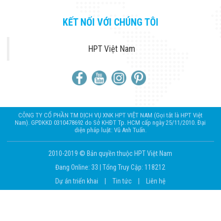
KẾT NỐI VỚI CHÚNG TÔI
HPT Việt Nam
CÔNG TY CỔ PHẦN TM DỊCH VỤ XNK HPT VIỆT NAM (Gọi tắt là HPT Việt
Nam). GPDKKD 0310478692 do Sở KHĐT Tp. HCM cấp ngày 25/11/2010. Đại
diện pháp luật: Vũ Anh Tuấn.
2010-2019 © Bản quyền thuộc HPT Việt Nam
Đang Online: 33
|
Tổng Truy Cập: 118212
Dự án triển khai
|
Tin tức
|
Liên hệ