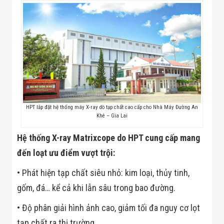
Minh
Sản Phẩm
THIẾT BỊ AN
NINH
Camera Thông
Minh
Cổng Từ Siêu
Thị
Máy Đếm
Người
Máy Dò Tìm
HPT lắp đặt hệ thống máy X-ray dò tạp chất cao cấp cho Nhà Máy Đường An
Thuốc Nổ
Khê – Gia Lai
Phòng Chống
Khủng Bố
Hệ thống X-ray Matrixcope do HPT cung cấp mang
Camera Đo
Thân Nhiệt
đến loạt ưu điểm vượt trội:
THIẾT BỊ
CHUYÊN
• Phát hiện tạp chất siêu nhỏ: kim loại, thủy tinh,
DỤNG
gốm, đá… kể cả khi lẫn sâu trong bao đường.
Máy Dò Tạp
Chất
Màn Hình
• Độ phân giải hình ảnh cao, giảm tối đa nguy cơ lọt
Tương Tác
tạp chất ra thị trường.