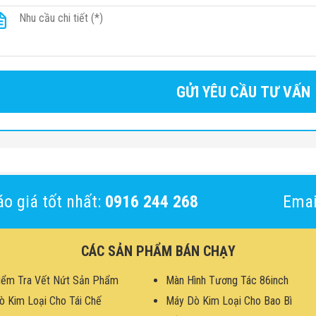
o giá tốt nhất:
0916 244 268
Emai
CÁC SẢN PHẨM BÁN CHẠY
iểm Tra Vết Nứt Sản Phẩm
Màn Hình Tương Tác 86inch
ò Kim Loại Cho Tái Chế
Máy Dò Kim Loại Cho Bao Bì