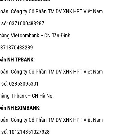
khoản: Công ty Cổ Phần TM DV XNK HPT Việt Nam
n số: 0371000483287
 hàng Vietcombank – CN Tân Định
0371370483289
hoản NH TPBANK:
khoản: Công ty Cổ Phần TM DV XNK HPT Việt Nam
n số: 02853095301
 hàng TPbank – CN Hà Nội
hoản NH EXIMBANK:
khoản: Công ty Cổ Phần TM DV XNK HPT Việt Nam
n số: 101214851027928