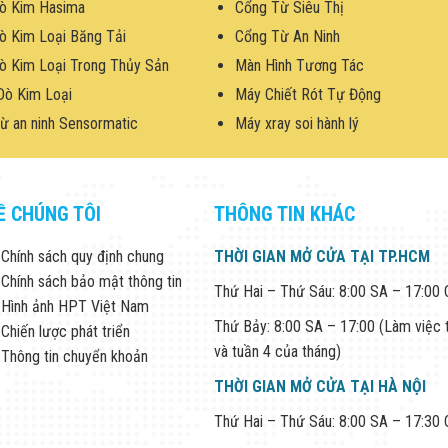
ò Kim Hasima
Cổng Từ Siêu Thị
ò Kim Loại Băng Tải
Cổng Từ An Ninh
ò Kim Loại Trong Thủy Sản
Màn Hình Tương Tác
Dò Kim Loại
Máy Chiết Rót Tự Động
ừ an ninh Sensormatic
Máy xray soi hành lý
Ề CHÚNG TÔI
THÔNG TIN KHÁC
Chính sách quy định chung
THỜI GIAN MỞ CỬA TẠI TP.HCM
Chính sách bảo mật thông tin
Thứ Hai – Thứ Sáu: 8:00 SA – 17:00
Hình ảnh HPT Việt Nam
Thứ Bảy: 8:00 SA – 17:00 (Làm việc 
Chiến lược phát triển
và tuần 4 của tháng)
Thông tin chuyển khoản
THỜI GIAN MỞ CỬA TẠI HÀ NỘI
Thứ Hai – Thứ Sáu: 8:00 SA – 17:30