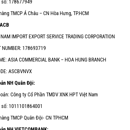
n số: 178677949
 hàng TMCP Á Châu – CN Hòa Hưng, TP.HCM
_ACB
T NAM IMPORT EXPORT SERVICE TRADING CORPORATION
 NUMBER: 178693719
ME: ASIA COMMERCIAL BANK – HOA HUNG BRANCH
ODE: ASCBVNVX
oản NH Quân Đội:
khoản: Công ty Cổ Phần TMDV XNK HPT Việt Nam
n số: 1011101864001
 hàng TMCP Quân Đội- CN TPHCM
hoản NH VIETCOMBANK: