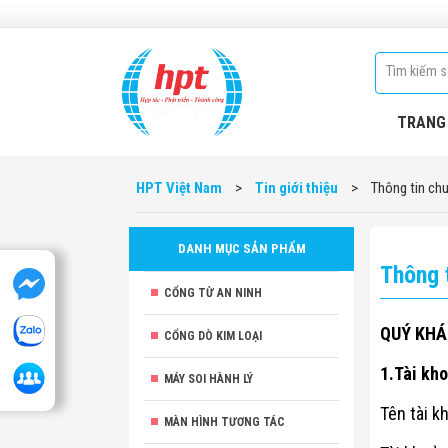
TRANG
HPT Việt Nam
>
Tin giới thiệu
>
Thông tin ch
DANH MỤC SẢN PHẨM
Thông 
CỔNG TỪ AN NINH
QUÝ KHÁ
CỔNG DÒ KIM LOẠI
1.Tài kh
MÁY SOI HÀNH LÝ
Tên tài 
MÀN HÌNH TƯƠNG TÁC