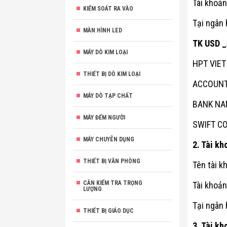
Tài khoả
KIỂM SOÁT RA VÀO
Tại ngân
MÀN HÌNH LED
TK USD 
MÁY DÒ KIM LOẠI
HPT VIE
THIẾT BỊ DÒ KIM LOẠI
ACCOUNT
MÁY DÒ TẠP CHẤT
BANK NA
MÁY ĐẾM NGƯỜI
SWIFT C
MÁY CHUYÊN DỤNG
2. Tài kh
THIẾT BỊ VĂN PHÒNG
Tên tài 
CÂN KIỂM TRA TRỌNG
Tài khoả
LƯỢNG
Tại ngân
THIẾT BỊ GIÁO DỤC
3. Tài k