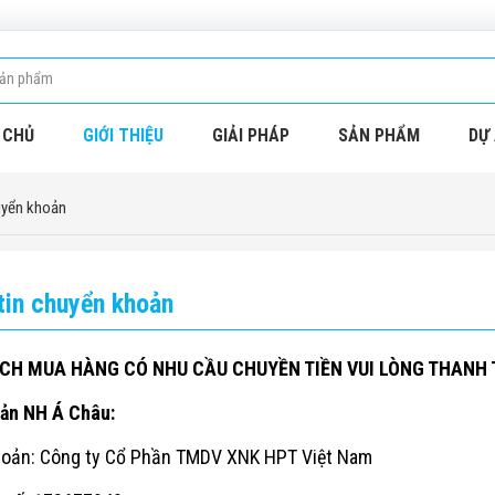
 CHỦ
GIỚI THIỆU
GIẢI PHÁP
SẢN PHẨM
DỰ 
uyển khoản
tin chuyển khoản
CH MUA HÀNG CÓ NHU CẦU CHUYỀN TIỀN VUI LÒNG THANH 
oản NH Á Châu:
khoản: Công ty Cổ Phần TMDV XNK HPT Việt Nam