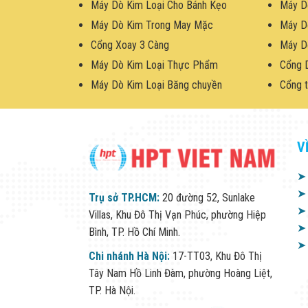
Máy Dò Kim Loại Cho Bánh Kẹo
Máy D
Máy Dò Kim Trong May Mặc
Máy D
Cổng Xoay 3 Càng
Máy D
Máy Dò Kim Loại Thực Phẩm
Cổng 
Máy Dò Kim Loại Băng chuyền
Cổng t
V
➤
➤
Trụ sở TP.HCM:
20 đường 52, Sunlake
➤
Villas, Khu Đô Thị Vạn Phúc, phường Hiệp
➤
Bình, TP. Hồ Chí Minh.
➤
Chi nhánh Hà Nội:
17-TT03, Khu Đô Thị
Tây Nam Hồ Linh Đàm, phường Hoàng Liệt,
TP. Hà Nội.