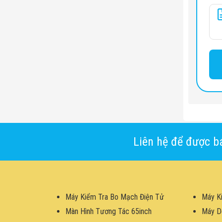
Liên hệ để được bá
Máy Kiểm Tra Bo Mạch Điện Tử
Máy K
Màn Hình Tương Tác 65inch
Máy D