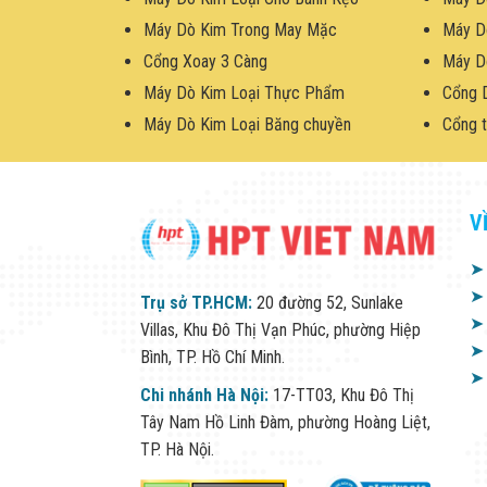
Máy Dò Kim Trong May Mặc
Máy D
Cổng Xoay 3 Càng
Máy D
Máy Dò Kim Loại Thực Phẩm
Cổng 
Máy Dò Kim Loại Băng chuyền
Cổng t
V
➤
➤
Trụ sở TP.HCM:
20 đường 52, Sunlake
➤
Villas, Khu Đô Thị Vạn Phúc, phường Hiệp
➤
Bình, TP. Hồ Chí Minh.
➤
Chi nhánh Hà Nội:
17-TT03, Khu Đô Thị
Tây Nam Hồ Linh Đàm, phường Hoàng Liệt,
TP. Hà Nội.