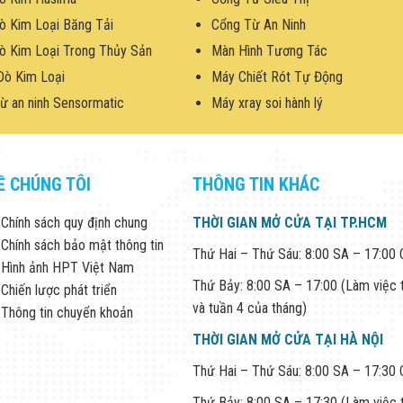
ò Kim Loại Băng Tải
Cổng Từ An Ninh
ò Kim Loại Trong Thủy Sản
Màn Hình Tương Tác
Dò Kim Loại
Máy Chiết Rót Tự Động
ừ an ninh Sensormatic
Máy xray soi hành lý
Ề CHÚNG TÔI
THÔNG TIN KHÁC
Chính sách quy định chung
THỜI GIAN MỞ CỬA TẠI TP.HCM
Chính sách bảo mật thông tin
Thứ Hai – Thứ Sáu: 8:00 SA – 17:00
Hình ảnh HPT Việt Nam
Thứ Bảy: 8:00 SA – 17:00 (Làm việc 
Chiến lược phát triển
và tuần 4 của tháng)
Thông tin chuyển khoản
THỜI GIAN MỞ CỬA TẠI HÀ NỘI
Thứ Hai – Thứ Sáu: 8:00 SA – 17:30
Thứ Bảy: 8:00 SA – 17:30 (Làm việc 