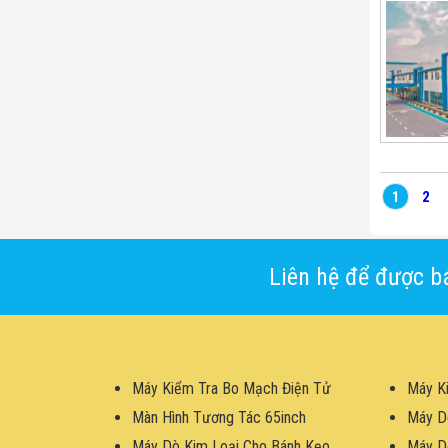
1
2
Liên hệ để được bá
Máy Kiểm Tra Bo Mạch Điện Tử
Máy K
Màn Hình Tương Tác 65inch
Máy D
Máy Dò Kim Loại Cho Bánh Kẹo
Máy D