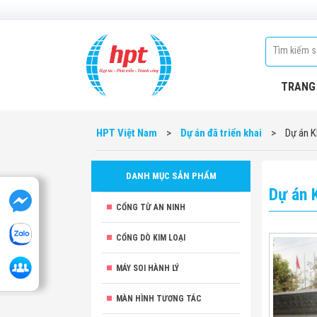
TRANG
HPT Việt Nam
>
Dự án đã triển khai
>
Dự án K
DANH MỤC SẢN PHẨM
Dự án 
CỔNG TỪ AN NINH
CỔNG DÒ KIM LOẠI
MÁY SOI HÀNH LÝ
MÀN HÌNH TƯƠNG TÁC