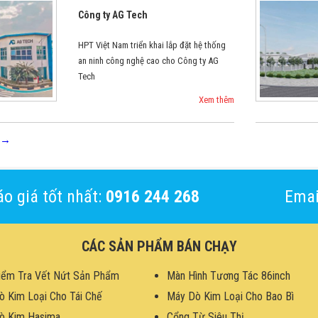
Công ty AG Tech
HPT Việt Nam triển khai lắp đặt hệ thống
an ninh công nghệ cao cho Công ty AG
Tech
Xem thêm
→
o giá tốt nhất:
0916 244 268
Emai
CÁC SẢN PHẨM BÁN CHẠY
iểm Tra Vết Nứt Sản Phẩm
Màn Hình Tương Tác 86inch
ò Kim Loại Cho Tái Chế
Máy Dò Kim Loại Cho Bao Bì
ò Kim Hasima
Cổng Từ Siêu Thị