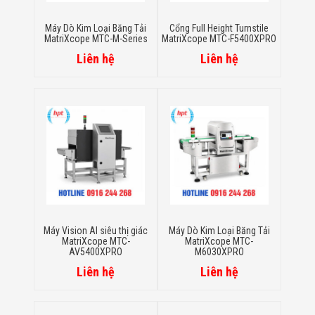
Minh
Sản Phẩm
Máy Dò Kim Loại Băng Tải
Cổng Full Height Turnstile
THIẾT BỊ AN
MatriXcope MTC-M-Series
MatriXcope MTC-F5400XPRO
NINH
Liên hệ
Liên hệ
Camera Thông
Minh
Cổng Từ Siêu
Thị
Máy Đếm
Người
Máy Dò Tìm
Thuốc Nổ
Phòng Chống
Khủng Bố
Camera Đo
Thân Nhiệt
THIẾT BỊ
Máy Vision AI siêu thị giác
Máy Dò Kim Loại Băng Tải
CHUYÊN
MatriXcope MTC-
MatriXcope MTC-
DỤNG
AV5400XPRO
M6030XPRO
Máy Dò Tạp
Liên hệ
Liên hệ
Chất
Màn Hình
Tương Tác