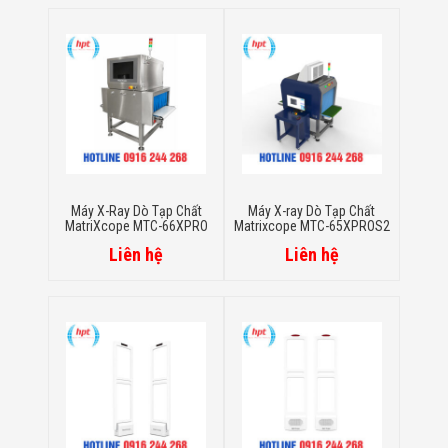
Công Nghiệp
Thiết Bị Ngành
Giáo Dục
Thiết Bị Ngành
Thủy Sản
Thiết Bị Ngành
Giày Da, Túi
Xách
Dự Án Triển
Khai
Dự Án Ngành
Máy X-Ray Dò Tạp Chất
Máy X-ray Dò Tạp Chất
Thủy Sản
MatriXcope MTC-66XPRO
Matrixcope MTC-65XPROS2
Dự Án Ngành
Thực Phẩm
Liên hệ
Liên hệ
Dự Án Ngành
Siêu Thị - Ngân
Hàng
Dự Án Ngành
Giáo Dục -
Trường Học
Dự Án Ngành
Điện Tử
Dự Án Ngành
Công An - Quân