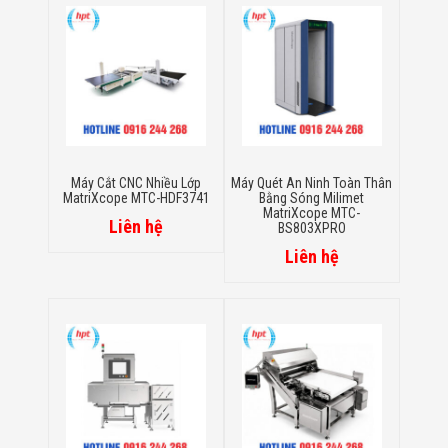
Màn Hình LED
Thiết Bị Chống
Ghi Âm
Máy X-Ray
Thực Phẩm
Máy Dò Kim
Loại Công
Nghiệp
Thiết Bị Công
Nghệ Cao
Máy Cắt CNC Nhiều Lớp
Máy Quét An Ninh Toàn Thân
Ống Nhòm
MatriXcope MTC-HDF3741
Bằng Sóng Milimet
Chuyên Dụng
MatriXcope MTC-
Liên hệ
BS803XPRO
Đo Lực - Sức
Căng - Sức
Liên hệ
Nén
Máy Kiểm Tra
Khuyết Tật
Máy Kiểm Tra
Vết Nứt Sản
Phẩm
Máy Kiểm Tra
Bo Mạch Điện
Tử
Súng Bắn