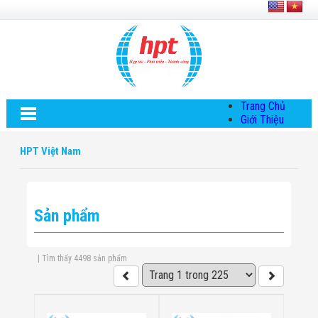
Trang Chủ
Giới Thiệu
Về HPT Việt
Nam
HPT Việt Nam
Hội Đồng Quản
Trị
Chính Sách Quy
Định Chung
Sản phẩm
Chính Sách Bảo
Mật Thông Tin
Chiến Lược
Phát Triển
| Tìm thấy 4498 sản phẩm
Thông Tin
Chuyển Khoản
Giải Pháp
Giải Pháp Thiết