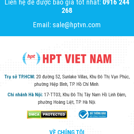
Liên hệ để được báo giá tốt nhất:
0916 244
268
Email: sale@hptvn.com
Trụ sở TP.HCM:
20 đường 52, Sunlake Villas, Khu Đô Thị Vạn Phúc,
phường Hiệp Bình, TP. Hồ Chí Minh.
Chi nhánh Hà Nội:
17-TT03, Khu Đô Thị Tây Nam Hồ Linh Đàm,
phường Hoàng Liệt, TP. Hà Nội.
VỀ CHÚNG TÔI