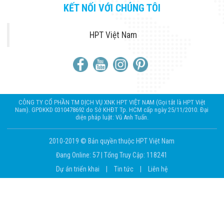
KẾT NỐI VỚI CHÚNG TÔI
HPT Việt Nam
CÔNG TY CỔ PHẦN TM DỊCH VỤ XNK HPT VIỆT NAM (Gọi tắt là HPT Việt
Nam). GPDKKD 0310478692 do Sở KHĐT Tp. HCM cấp ngày 25/11/2010. Đại
diện pháp luật: Vũ Anh Tuấn.
2010-2019 © Bản quyền thuộc HPT Việt Nam
Đang Online: 57
|
Tổng Truy Cập: 118241
Dự án triển khai
|
Tin tức
|
Liên hệ