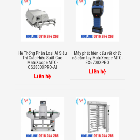
Bị Ngành Thủy
Sản - Đông
Lạnh
Giải Pháp Thiết
Bị Ngành Thực
Phẩm Đóng Gói
Giải Pháp Thiết
Bị Ngành May
Mặc - Giày Da
Hệ Thống Phân Loại AI Siêu
Máy phát hiện dấu vết chất
Giải Pháp Thiết
Thị Giác Hiệu Suất Cao
nổ cầm tay MatriXcope MTC-
Bị Ngành Linh
MatriXcope MTC-
EX6700XPRO
Kiện Điện Tử
OS2800XPRO-AI
Liên hệ
Giải Pháp Thiết
Liên hệ
Bị Ngành Giáo
Dục
Giải Pháp Thiết
Bị Ngành Bán
Lẻ - Retail
Giải Pháp
Chuyên Dụng
Ngành Công An
- Quân Đội
Giải Pháp Bãi
Giữ Xe Thông