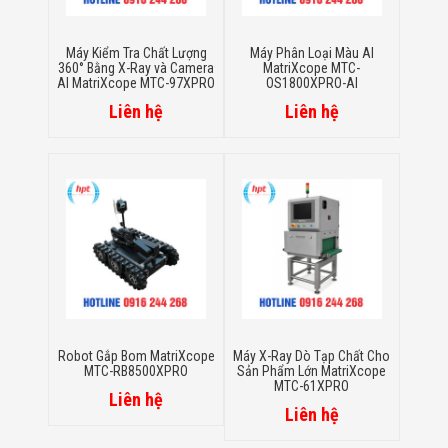
Flycam
Robot Tự Hành
Robot AI
Máy Kiểm Tra Chất Lượng
Máy Phân Loại Màu AI
360° Bằng X-Ray và Camera
MatriXcope MTC-
THIẾT BỊ KIỂM
AI MatriXcope MTC-97XPRO
OS1800XPRO-AI
SOÁT RA VÀO
Cổng Dò Kim
Liên hệ
Liên hệ
Loại
Máy Soi Hành
Lý (X-Ray)
Cổng Phân Làn
Tự Động
Nhận Diện
Khuôn Mặt
Hệ Thống Điện
Nhẹ
Thiết Bị Theo
Ngành
Thiết Bị Ngành
Thực Phẩm
Robot Gắp Bom MatriXcope
Máy X-Ray Dò Tạp Chất Cho
MTC-RB8500XPRO
Sản Phẩm Lớn MatriXcope
Thiết Bị Ngành
MTC-61XPRO
Thực Phẩm
Liên hệ
Matrixcope
Liên hệ
Thiết Bị Ngành