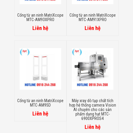
Đội
Dự Án Khối Nhà
Máy
Cổng từ an ninh MatriXcope
Cổng từ an ninh MatriXcope
MTC-AM93XPRO
MTC-AM91XPRO
Dự Án Kho
Xưởng -
Liên hệ
Liên hệ
Logistics
Tin Tức
Tin Công Nghệ
Tin Khuyến Mãi
Tin Tuyển Dụng
Liên Hệ
Cổng từ an ninh MatriXcope
Máy xray dò tạp chất tích
MTC-AM95D
hợp hệ thống camera Vision
AI chuyên cho các sản
Liên hệ
phẩm dạng hạt MTC-
6900XPROS4
Liên hệ