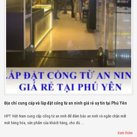
Bị Ngành Thủy
Sản - Đông
Lạnh
Giải Pháp Thiết
Bị Ngành Thực
Phẩm Đóng Gói
Giải Pháp Thiết
Bị Ngành May
Mặc - Giày Da
Giải Pháp Thiết
Bị Ngành Linh
Kiện Điện Tử
Giải Pháp Thiết
Bị Ngành Giáo
Dục
Giải Pháp Thiết
Bị Ngành Bán
Lẻ - Retail
Địa chỉ cung cấp và lắp đặt cổng từ an ninh giá rẻ uy tín tại Phú Yên
Giải Pháp
Chuyên Dụng
HPT Việt Nam cung cấp cổng từ an ninh để đảm bảo an ninh và ngăn chặn mất
Ngành Công An
mát hàng hóa, sản phẩm của khách hàng, cho dù ...
- Quân Đội
Giải Pháp Bãi
Xem thêm
Giữ Xe Thông