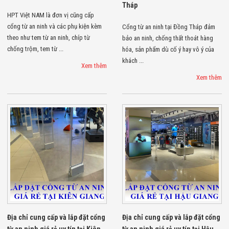
Tháp
Đội
Dự Án Khối Nhà
HPT Việt NAM là đơn vị cũng cấp
Máy
cổng từ an ninh và các phụ kiện kèm
Cổng từ an ninh tại Đồng Tháp đảm
Dự Án Kho
theo như tem từ an ninh, chíp từ
bảo an ninh, chống thất thoát hàng
Xưởng -
chống trộm, tem từ ...
hóa, sản phẩm dù cố ý hay vô ý của
Logistics
khách ...
Tin Tức
Xem thêm
Tin Công Nghệ
Xem thêm
Tin Khuyến Mãi
Tin Tuyển Dụng
Liên Hệ
Địa chỉ cung cấp và lắp đặt cổng
Địa chỉ cung cấp và lắp đặt cổng