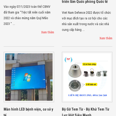
triển lãm Quốc phòng Quốc tế
Flycam
Vào ngày 07/1/2023 toàn thể CBNV
Robot Tự Hành
đã tham gia “Tiệc tất niên cuối năm
Robot AI
Viet Nam Defence 2022 được tổ chức
THIẾT BỊ KIỂM
2022 và chào mừng năm Quý Mão
với mục đích tạo ra cơ hội cho các
SOÁT RA VÀO
2023 ” ...
nhà sản xuất trong nước và các nhà
Cổng Dò Kim
cung cấp hàng ...
Loại
Xem thêm
Máy Soi Hành
Xem thêm
Lý (X-Ray)
Cổng Phân Làn
Tự Động
Nhận Diện
Khuôn Mặt
Hệ Thống Điện
Nhẹ
Thiết Bị Theo
Ngành
Thiết Bị Ngành
Thực Phẩm
Thiết Bị Ngành
Thực Phẩm
Matrixcope
Màn hình LED bệnh viện, cơ sở y
Bộ Gỡ Tem Từ - Bộ Khử Tem Từ
Thiết Bị Ngành
tế
Lực Hút Siêu Mạnh