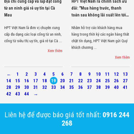
Địa chỉ cung cấp và lắp đặt cổng
HPT Việt Nam ra chính sách ưu
từ an ninh giá rẻ uy tín tại Cà
đãi: "Mua hàng trước, thanh
Mau
toán sau không lãi suất lên tới
12 tháng"
HPT Việt Nam là đơn vị chuyên cung
Nhằm hỗ trợ các khách hàng mua
cấp đa dạng các loại cổng từ an ninh,
hàng trong thời kỳ các ngân hàng thắt
cổng từ siêu thị uy tín, giá rẻ tại Cà ...
chặt tín dụng, HPT Việt Nam gửi Quý
khách chương ...
Xem thêm
Xem thêm
←
1
2
3
4
5
6
7
8
9
10
11
12
13
14
15
16
17
18
19
20
21
22
23
24
25
26
27
28
29
30
31
32
33
34
35
36
37
38
39
40
41
42
43
44
→
Liên hệ để được báo giá tốt nhất:
0916 244
268