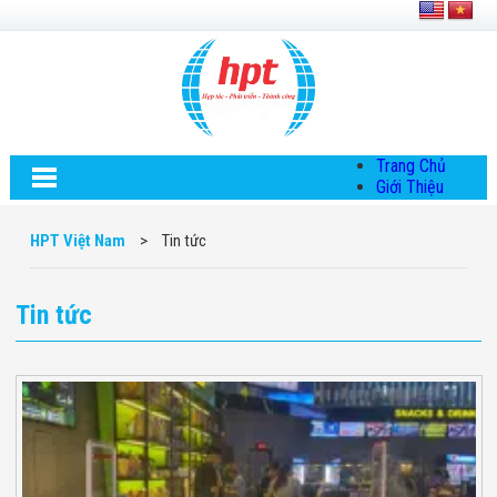
Trang Chủ
Giới Thiệu
Về HPT Việt
Nam
HPT Việt Nam
>
Tin tức
Hội Đồng Quản
Trị
Chính Sách Quy
Tin tức
Định Chung
Chính Sách Bảo
Mật Thông Tin
Chiến Lược
Phát Triển
Thông Tin
Chuyển Khoản
Giải Pháp
Giải Pháp Thiết