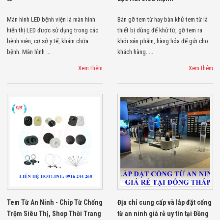
Công Nghiệp
Thiết Bị Ngành
Giáo Dục
Màn hình LED bệnh viện là màn hình
Bàn gỡ tem từ hay bàn khử tem từ là
Thiết Bị Ngành
hiển thị LED được sử dụng trong các
thiết bị dùng để khử từ, gỡ tem ra
Thủy Sản
bệnh viện, cơ sở y tế, khám chữa
khỏi sản phẩm, hàng hóa để gửi cho
Thiết Bị Ngành
bệnh. Màn hình ...
khách hàng. ...
Giày Da, Túi
Xách
Xem thêm
Xem thêm
Dự Án Triển
Khai
Dự Án Ngành
Thủy Sản
Dự Án Ngành
Thực Phẩm
Dự Án Ngành
Siêu Thị - Ngân
Hàng
Dự Án Ngành
Giáo Dục -
Trường Học
Dự Án Ngành
Điện Tử
Tem Từ An Ninh - Chíp Từ Chống
Địa chỉ cung cấp và lắp đặt cổng
Dự Án Ngành
Trộm Siêu Thị, Shop Thời Trang
từ an ninh giá rẻ uy tín tại Đồng
Công An - Quân