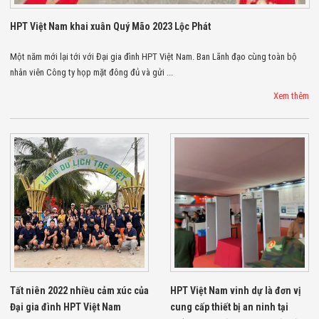
Màn Hình LED
Thiết Bị Chống
HPT Việt Nam khai xuân Quý Mão 2023 Lộc Phát
Ghi Âm
Máy X-Ray
Thực Phẩm
Một năm mới lại tới với Đại gia đình HPT Việt Nam. Ban Lãnh đạo cùng toàn bộ
Máy Dò Kim
nhân viên Công ty họp mặt đông đủ và gửi ...
Loại Công
Xem thêm
Nghiệp
Thiết Bị Công
Nghệ Cao
Ống Nhòm
Chuyên Dụng
Đo Lực - Sức
Căng - Sức
Nén
Máy Kiểm Tra
Khuyết Tật
Máy Kiểm Tra
Vết Nứt Sản
Phẩm
Máy Kiểm Tra
Bo Mạch Điện
Tất niên 2022 nhiều cảm xúc của
HPT Việt Nam vinh dự là đơn vị
Tử
Đại gia đình HPT Việt Nam
cung cấp thiết bị an ninh tại
Súng Bắn