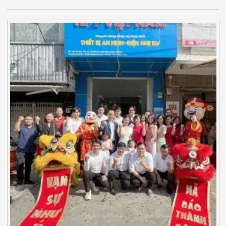
Minh
Sản Phẩm
THIẾT BỊ AN
NINH
Camera Thông
Minh
Cổng Từ Siêu
Thị
Máy Đếm
Người
Máy Dò Tìm
Thuốc Nổ
Phòng Chống
Khủng Bố
Camera Đo
Thân Nhiệt
THIẾT BỊ
CHUYÊN
DỤNG
Máy Dò Tạp
Chất
Màn Hình
Tương Tác