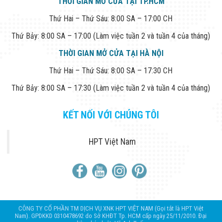
THỜI GIAN MỞ CỬA TẠI TP.HCM
Thứ Hai – Thứ Sáu: 8:00 SA – 17:00 CH
Thứ Bảy: 8:00 SA – 17:00 (Làm việc tuần 2 và tuần 4 của tháng)
THỜI GIAN MỞ CỬA TẠI HÀ NỘI
Thứ Hai – Thứ Sáu: 8:00 SA – 17:30 CH
Thứ Bảy: 8:00 SA – 17:30 (Làm việc tuần 2 và tuần 4 của tháng)
KẾT NỐI VỚI CHÚNG TÔI
HPT Việt Nam
CÔNG TY CỔ PHẦN TM DỊCH VỤ XNK HPT VIỆT NAM (Gọi tắt là HPT Việt
Nam). GPDKKD 0310478692 do Sở KHĐT Tp. HCM cấp ngày 25/11/2010. Đại