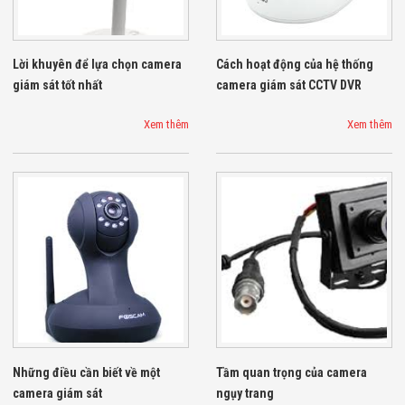
Đội
Dự Án Khối Nhà
Máy
Dự Án Kho
Lời khuyên để lựa chọn camera
Cách hoạt động của hệ thống
Xưởng -
giám sát tốt nhất
camera giám sát CCTV DVR
Logistics
Tin Tức
Xem thêm
Xem thêm
Tin Công Nghệ
Tin Khuyến Mãi
Tin Tuyển Dụng
Liên Hệ
Những điều cần biết về một
Tầm quan trọng của camera
camera giám sát
ngụy trang