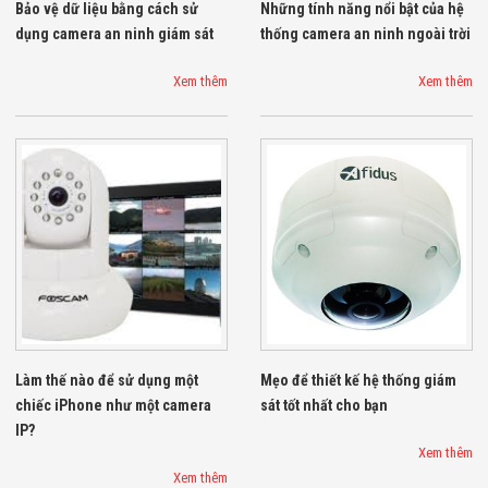
Màn Hình LED
Bảo vệ dữ liệu bằng cách sử
Những tính năng nổi bật của hệ
Thiết Bị Chống
dụng camera an ninh giám sát
thống camera an ninh ngoài trời
Ghi Âm
Máy X-Ray
Xem thêm
Xem thêm
Thực Phẩm
Máy Dò Kim
Loại Công
Nghiệp
Thiết Bị Công
Nghệ Cao
Ống Nhòm
Chuyên Dụng
Đo Lực - Sức
Căng - Sức
Nén
Máy Kiểm Tra
Khuyết Tật
Máy Kiểm Tra
Vết Nứt Sản
Làm thế nào để sử dụng một
Mẹo để thiết kế hệ thống giám
Phẩm
chiếc iPhone như một camera
sát tốt nhất cho bạn
Máy Kiểm Tra
IP?
Bo Mạch Điện
Xem thêm
Tử
Xem thêm
Súng Bắn