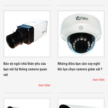
Flycam
Robot Tự Hành
Robot AI
THIẾT BỊ KIỂM
SOÁT RA VÀO
Cổng Dò Kim
Loại
Máy Soi Hành
Lý (X-Ray)
Cổng Phân Làn
Tự Động
Nhận Diện
Khuôn Mặt
Hệ Thống Điện
Bảo vệ ngôi nhà thân yêu của
Những điều bạn cần suy nghĩ
Nhẹ
bạn với hệ thống camera quan
khi lựa chọn camera giám sát ?
Thiết Bị Theo
sát
Ngành
Xem thêm
Thiết Bị Ngành
Thực Phẩm
Xem thêm
Thiết Bị Ngành
Thực Phẩm
Matrixcope
Thiết Bị Ngành