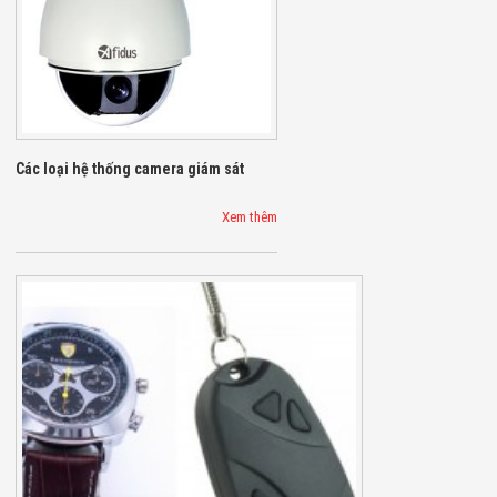
Bị Ngành Thủy
Sản - Đông
Lạnh
Giải Pháp Thiết
Bị Ngành Thực
Phẩm Đóng Gói
Giải Pháp Thiết
Bị Ngành May
Các loại hệ thống camera giám sát
Mặc - Giày Da
Giải Pháp Thiết
Bị Ngành Linh
Xem thêm
Kiện Điện Tử
Giải Pháp Thiết
Bị Ngành Giáo
Dục
Giải Pháp Thiết
Bị Ngành Bán
Lẻ - Retail
Giải Pháp
Chuyên Dụng
Ngành Công An
- Quân Đội
Giải Pháp Bãi
Giữ Xe Thông