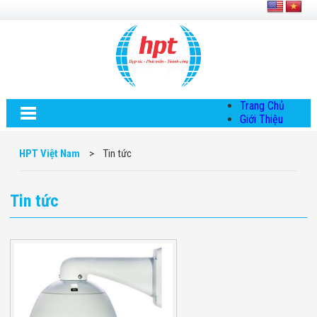
Trang Chủ
Giới Thiệu
Về HPT Việt
Nam
HPT Việt Nam
>
Tin tức
Hội Đồng Quản
Trị
Chính Sách Quy
Tin tức
Định Chung
Chính Sách Bảo
Mật Thông Tin
Chiến Lược
Phát Triển
Thông Tin
Chuyển Khoản
Giải Pháp
Giải Pháp Thiết