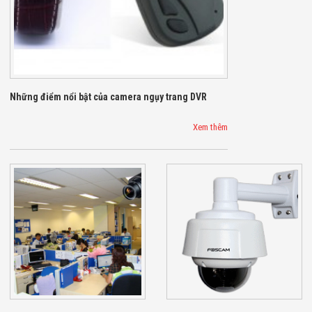
Minh
Sản Phẩm
THIẾT BỊ AN
NINH
Camera Thông
Minh
Cổng Từ Siêu
Những điểm nổi bật của camera ngụy trang DVR
Thị
Máy Đếm
Xem thêm
Người
Máy Dò Tìm
Thuốc Nổ
Phòng Chống
Khủng Bố
Camera Đo
Thân Nhiệt
THIẾT BỊ
CHUYÊN
DỤNG
Máy Dò Tạp
Chất
Màn Hình
Tương Tác