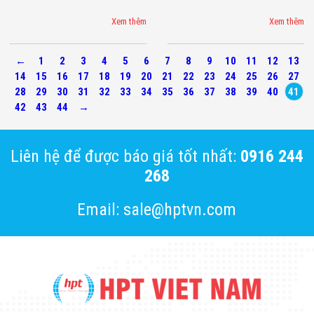
Xem thêm
Xem thêm
←
1
2
3
4
5
6
7
8
9
10
11
12
13
14
15
16
17
18
19
20
21
22
23
24
25
26
27
28
29
30
31
32
33
34
35
36
37
38
39
40
41
42
43
44
→
Liên hệ để được báo giá tốt nhất:
0916 244
268
Email: sale@hptvn.com