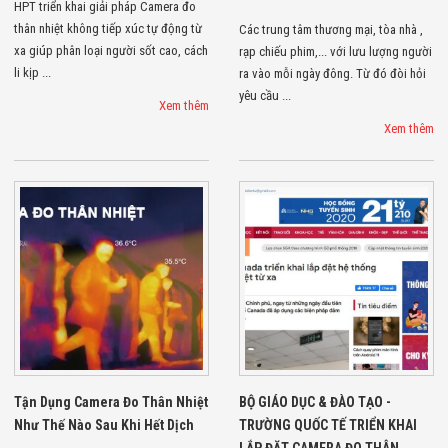
HPT triển khai giải pháp Camera đo
Đội
thân nhiệt không tiếp xúc tự động từ
Dự Án Khối Nhà
Các trung tâm thương mại, tòa nhà ,
Máy
xa giúp phân loại người sốt cao, cách
rạp chiếu phim,... với lưu lượng người
Dự Án Kho
li kịp ...
ra vào mỗi ngày đông. Từ đó đòi hỏi
Xưởng -
yêu cầu ...
Logistics
Xem thêm
Tin Tức
Xem thêm
Tin Công Nghệ
Tin Khuyến Mãi
Tin Tuyển Dụng
Liên Hệ
Tận Dụng Camera Đo Thân Nhiệt
BỘ GIÁO DỤC & ĐÀO TẠO -
Như Thế Nào Sau Khi Hết Dịch
TRƯỜNG QUỐC TẾ TRIỂN KHAI