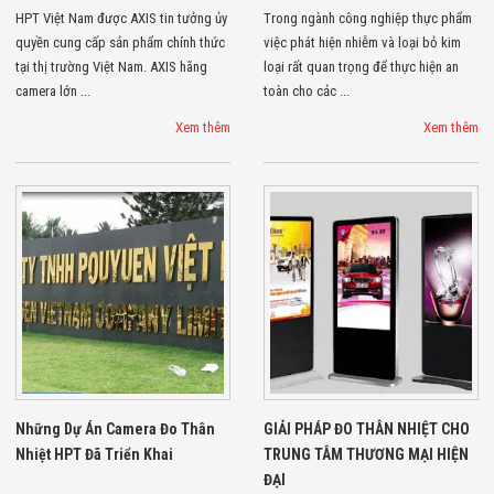
Công Nghiệp
HPT Việt Nam được AXIS tin tưởng ủy
Trong ngành công nghiệp thực phẩm
Thiết Bị Ngành
Giáo Dục
quyền cung cấp sản phẩm chính thức
việc phát hiện nhiễm và loại bỏ kim
Thiết Bị Ngành
tại thị trường Việt Nam. AXIS hãng
loại rất quan trọng để thực hiện an
Thủy Sản
camera lớn ...
toàn cho cảc ...
Thiết Bị Ngành
Giày Da, Túi
Xem thêm
Xem thêm
Xách
Dự Án Triển
Khai
Dự Án Ngành
Thủy Sản
Dự Án Ngành
Thực Phẩm
Dự Án Ngành
Siêu Thị - Ngân
Hàng
Dự Án Ngành
Giáo Dục -
Trường Học
Dự Án Ngành
Những Dự Án Camera Đo Thân
GIẢI PHÁP ĐO THÂN NHIỆT CHO
Điện Tử
Nhiệt HPT Đã Triển Khai
TRUNG TÂM THƯƠNG MẠI HIỆN
Dự Án Ngành
ĐẠI
Công An - Quân