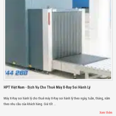
Bị Ngành Thủy
Sản - Đông
Lạnh
Giải Pháp Thiết
Bị Ngành Thực
Phẩm Đóng Gói
Giải Pháp Thiết
Bị Ngành May
Mặc - Giày Da
Giải Pháp Thiết
Bị Ngành Linh
Kiện Điện Tử
Giải Pháp Thiết
Bị Ngành Giáo
Dục
Giải Pháp Thiết
Bị Ngành Bán
Lẻ - Retail
HPT Việt Nam - Dịch Vụ Cho Thuê Máy X-Ray Soi Hành Lý
Giải Pháp
Chuyên Dụng
Máy X-Ray soi hành lý cho thuê máy X-Ray soi hành lý theo ngày, tuần, tháng, năm
Ngành Công An
theo nhu cầu của khách hàng. Giá tốt ...
- Quân Đội
Giải Pháp Bãi
Xem thêm
Giữ Xe Thông