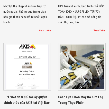
Flycam
Nhờ lợi thế nhập khẩu trực tiếp từ
HPT triển khai Chương trình GIÁ SỐC
Robot Tự Hành
nước ngoài, không qua trung gian
TOÀN KHO – ƯU ĐÃI LÊN TỚI 70%
Robot AI
THIẾT BỊ KIỂM
nên giá thành cam kết rẻ nhất, cạnh
DÀNH CHO ĐẠI LÝ các mã cổng từ
SOÁT RA VÀO
tranh ...
siêu thị, tem, bàn ...
Cổng Dò Kim
Loại
Xem thêm
Xem thêm
Máy Soi Hành
Lý (X-Ray)
Cổng Phân Làn
Tự Động
Nhận Diện
Khuôn Mặt
Hệ Thống Điện
Nhẹ
Thiết Bị Theo
Ngành
Thiết Bị Ngành
Thực Phẩm
Thiết Bị Ngành
Thực Phẩm
HPT Việt Nam đối tác ủy quyền
Cách Lựa Chọn Máy Dò Kim Loại
Matrixcope
chính thức của AXIS tại Việt Nam
Trong Thực Phẩm
Thiết Bị Ngành