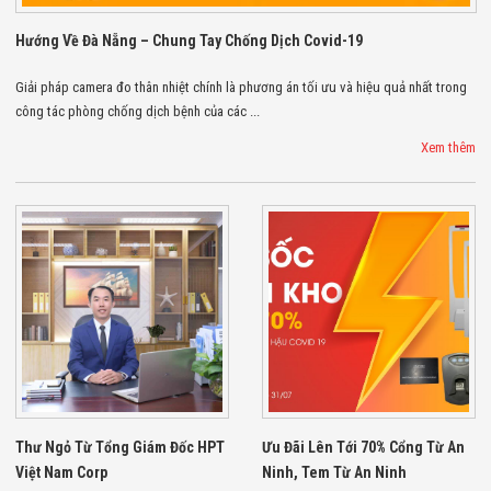
Màn Hình LED
Thiết Bị Chống
Hướng Về Đà Nẵng – Chung Tay Chống Dịch Covid-19
Ghi Âm
Máy X-Ray
Thực Phẩm
Giải pháp camera đo thân nhiệt chính là phương án tối ưu và hiệu quả nhất trong
Máy Dò Kim
công tác phòng chống dịch bệnh của các ...
Loại Công
Xem thêm
Nghiệp
Thiết Bị Công
Nghệ Cao
Ống Nhòm
Chuyên Dụng
Đo Lực - Sức
Căng - Sức
Nén
Máy Kiểm Tra
Khuyết Tật
Máy Kiểm Tra
Vết Nứt Sản
Phẩm
Máy Kiểm Tra
Bo Mạch Điện
Thư Ngỏ Từ Tổng Giám Đốc HPT
Ưu Đãi Lên Tới 70% Cổng Từ An
Tử
Việt Nam Corp
Ninh, Tem Từ An Ninh
Súng Bắn