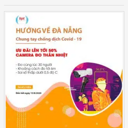
Minh
Sản Phẩm
THIẾT BỊ AN
NINH
Camera Thông
Minh
Cổng Từ Siêu
Thị
Máy Đếm
Người
Máy Dò Tìm
Thuốc Nổ
Phòng Chống
Khủng Bố
Camera Đo
Thân Nhiệt
THIẾT BỊ
CHUYÊN
DỤNG
Máy Dò Tạp
Chất
Màn Hình
Tương Tác