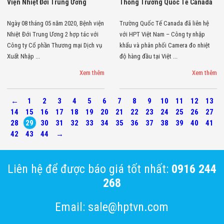
Viện Nhiệt Đới Trung Ương
Thống Trường Quốc Tế Canada
Ngày 08 tháng 05 năm 2020, Bệnh viện
Trường Quốc Tế Canada đã liên hệ
Nhiệt Đới Trung Ương 2 hợp tác với
với HPT Việt Nam – Công ty nhập
Công ty Cổ phần Thương mại Dịch vụ
khẩu và phân phối Camera đo nhiệt
Xuất Nhập ...
độ hàng đầu tại Việt ...
Xem thêm
Xem thêm
←
1
2
3
4
5
6
7
8
9
10
11
12
13
14
15
16
17
18
19
20
21
22
23
24
25
26
27
28
29
30
31
32
33
34
35
36
37
38
39
40
41
42
43
44
→
Liên hệ để được báo giá tốt nhất:
0916 244
268
Email: sale@hptvn.com