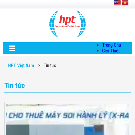
Trang Chủ
Giới Thiệu
Về HPT Việt
Nam
HPT Việt Nam
>
Tin tức
Hội Đồng Quản
Trị
Chính Sách Quy
Tin tức
Định Chung
Chính Sách Bảo
Mật Thông Tin
Chiến Lược
Phát Triển
Thông Tin
Chuyển Khoản
Giải Pháp
Giải Pháp Thiết