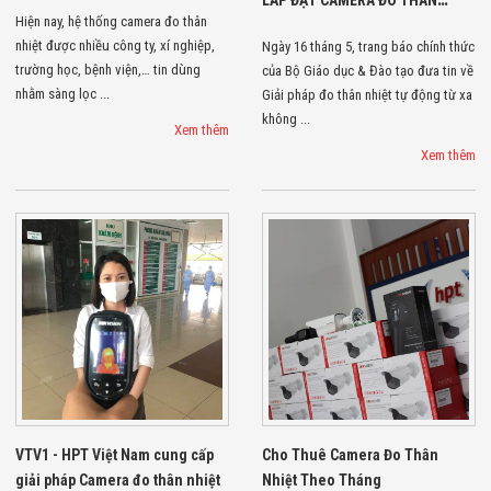
LẮP ĐẶT CAMERA ĐO THÂN
Hiện nay, hệ thống camera đo thân
NHIỆT
nhiệt được nhiều công ty, xí nghiệp,
Ngày 16 tháng 5, trang báo chính thức
trường học, bệnh viện,… tin dùng
của Bộ Giáo dục & Đào tạo đưa tin về
nhằm sàng lọc ...
Giải pháp đo thân nhiệt tự động từ xa
không ...
Xem thêm
Xem thêm
VTV1 - HPT Việt Nam cung cấp
Cho Thuê Camera Đo Thân
giải pháp Camera đo thân nhiệt
Nhiệt Theo Tháng