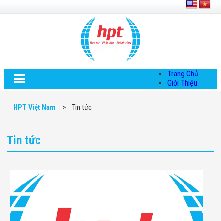
Trang Chủ
Giới Thiệu
Về HPT Việt
Nam
HPT Việt Nam
>
Tin tức
Hội Đồng Quản
Trị
Chính Sách Quy
Tin tức
Định Chung
Chính Sách Bảo
Mật Thông Tin
Chiến Lược
Phát Triển
Thông Tin
Chuyển Khoản
Giải Pháp
Giải Pháp Thiết