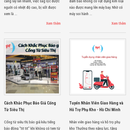
càng lây lan nhanh, việc sàg lọc được
đảm bảo không có vật dụng kim loại
Đội
người có nhiệt độ cao, bị sốt được
nào được mang lên máy bay. Nhờ có
Dự Án Khối Nhà
Máy
xem là ...
máy soi hành ...
Dự Án Kho
Xem thêm
Xem thêm
Xưởng -
Logistics
Tin Tức
Tin Công Nghệ
Tin Khuyến Mãi
Tin Tuyển Dụng
Liên Hệ
Cách Khắc Phục Báo Giả Cổng
Tuyển Nhân Viên Giao Hàng và
Từ Siêu Thị
Hỗ Trợ Phụ Kho - Hồ Chí Minh
Cổng từ siêu thị báo giả kêu tiếng
Nhân viên giao hàng và hỗ trọ phụ
báo động "tit tit" khi không có tem từ
kho Thưởng theo năng lực, tăng