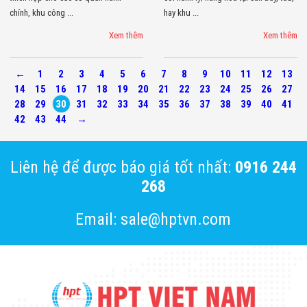
chính, khu công ...
hay khu ...
Xem thêm
Xem thêm
←
1
2
3
4
5
6
7
8
9
10
11
12
13
14
15
16
17
18
19
20
21
22
23
24
25
26
27
28
29
30
31
32
33
34
35
36
37
38
39
40
41
42
43
44
→
Liên hệ để được báo giá tốt nhất:
0916 244
268
Email: sale@hptvn.com