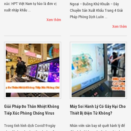
Công Nghiệp
xúc: HPT Việt Nam tự hào là đơn vị
Ngoại – Buồng Khử Khuẩn – Dây
Thiết Bị Ngành
xuất nhập khẩu ...
Chuyền Sản Xuất Khẩu Trang 4 Giải
Giáo Dục
Thiết Bị Ngành
Pháp Phòng Dịch Luôn ...
Xem thêm
Thủy Sản
Xem thêm
Thiết Bị Ngành
Giày Da, Túi
Xách
Dự Án Triển
Khai
Dự Án Ngành
Thủy Sản
Dự Án Ngành
Thực Phẩm
Dự Án Ngành
Siêu Thị - Ngân
Hàng
Dự Án Ngành
Giáo Dục -
Trường Học
Giải Pháp Đo Thân Nhiệt Không
Máy Soi Hành Lý Có Gây Hại Cho
Dự Án Ngành
Tiếp Xúc Phòng Chống Virus
Thiết Bị Điện Tử Không?
Điện Tử
Dự Án Ngành
Trong tình hình dịch Covid19 ngày
Nhân viên sân bay sẽ quét hành lý để
Công An - Quân