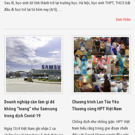
Màn Hình LED
Sau lễ, học sinh 63 tỉnh thành trở lại trường học. Hà Nội, học sinh THPT, THCS bắt
Thiết Bị Chống
đầu đi học trở lại từ hôm nay (4/5), ...
Ghi Âm
Máy X-Ray
Xem thêm
Thực Phẩm
Máy Dò Kim
Loại Công
Nghiệp
Thiết Bị Công
Nghệ Cao
Ống Nhòm
Chuyên Dụng
Đo Lực - Sức
Căng - Sức
Nén
Máy Kiểm Tra
Khuyết Tật
Máy Kiểm Tra
Doanh nghiệp cần làm gì để
Chương trình Lan Tỏa Yêu
Vết Nứt Sản
không “toang” như Samsung
Thương cùng HPT Việt Nam
Phẩm
Máy Kiểm Tra
trong dịch Covid-19
Bo Mạch Điện
Chống dịch như chống giặc. HPT Việt
Tử
Nam hiểu rằng trong giai đoạn chiến
Ngày 13/4 Việt Nam ghi nhận 2 ca
Súng Bắn
đấu với Covid-19 mọi người đều gặp