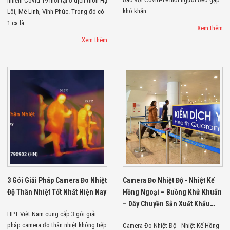
nhiễm Covid-19 mới tại ổ dịch thôn Hạ
Flycam
khó khăn. ...
Lôi, Mê Linh, Vĩnh Phúc. Trong đó có
Robot Tự Hành
1 ca là ...
Robot AI
Xem thêm
THIẾT BỊ KIỂM
Xem thêm
SOÁT RA VÀO
Cổng Dò Kim
Loại
Máy Soi Hành
Lý (X-Ray)
Cổng Phân Làn
Tự Động
Nhận Diện
Khuôn Mặt
Hệ Thống Điện
Nhẹ
Thiết Bị Theo
Ngành
Thiết Bị Ngành
3 Gói Giải Pháp Camera Đo Nhiệt
Camera Đo Nhiệt Độ - Nhiệt Kế
Thực Phẩm
Thiết Bị Ngành
Độ Thân Nhiệt Tốt Nhất Hiện Nay
Hồng Ngoại – Buồng Khử Khuẩn
Thực Phẩm
– Dây Chuyền Sản Xuất Khẩu
Matrixcope
HPT Việt Nam cung cấp 3 gói giải
Trang Sẵn Hàng Tại HPT Việt
Thiết Bị Ngành
pháp camera đo thân nhiệt không tiếp
Camera Đo Nhiệt Độ - Nhiệt Kế Hồng
Nam