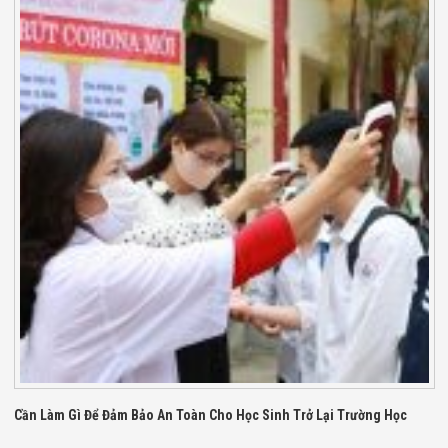
Minh
Sản Phẩm
THIẾT BỊ AN
NINH
Camera Thông
Minh
Cổng Từ Siêu
Thị
Máy Đếm
Người
Máy Dò Tìm
Thuốc Nổ
Phòng Chống
Khủng Bố
Camera Đo
Thân Nhiệt
THIẾT BỊ
CHUYÊN
DỤNG
Máy Dò Tạp
Chất
Màn Hình
Cần Làm Gì Để Đảm Bảo An Toàn Cho Học Sinh Trở Lại Trường Học
Tương Tác