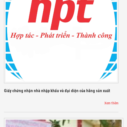
Bị Ngành Thủy
Sản - Đông
Lạnh
Giải Pháp Thiết
Bị Ngành Thực
Phẩm Đóng Gói
Giải Pháp Thiết
Bị Ngành May
Mặc - Giày Da
Giải Pháp Thiết
Bị Ngành Linh
Kiện Điện Tử
Giải Pháp Thiết
Bị Ngành Giáo
Dục
Giải Pháp Thiết
Bị Ngành Bán
Giấy chứng nhận nhà nhập khẩu và đại diện của hãng sản xuất
Lẻ - Retail
Giải Pháp
Xem thêm
Chuyên Dụng
Ngành Công An
- Quân Đội
Giải Pháp Bãi
Giữ Xe Thông