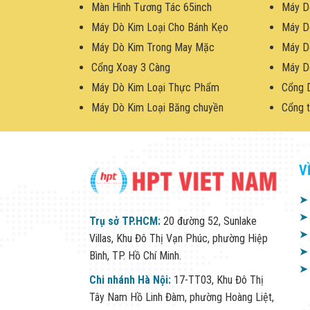
Màn Hình Tương Tác 65inch
Máy D
Máy Dò Kim Loại Cho Bánh Kẹo
Máy D
Máy Dò Kim Trong May Mặc
Máy D
Cổng Xoay 3 Càng
Máy D
Máy Dò Kim Loại Thực Phẩm
Cổng 
Máy Dò Kim Loại Băng chuyền
Cổng t
V
➤
➤
Trụ sở TP.HCM:
20 đường 52, Sunlake
➤
Villas, Khu Đô Thị Vạn Phúc, phường Hiệp
➤
Bình, TP. Hồ Chí Minh.
➤
Chi nhánh Hà Nội:
17-TT03, Khu Đô Thị
Tây Nam Hồ Linh Đàm, phường Hoàng Liệt,