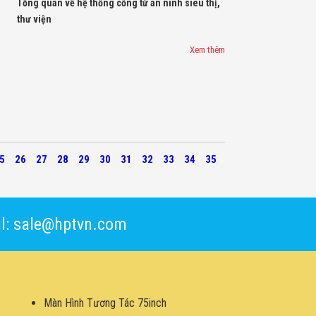
Tổng quan về hệ thống cổng từ an ninh siêu thị,
thư viện
Xem thêm
5
26
27
28
29
30
31
32
33
34
35
l: sale@hptvn.com
Màn Hình Tương Tác 75inch