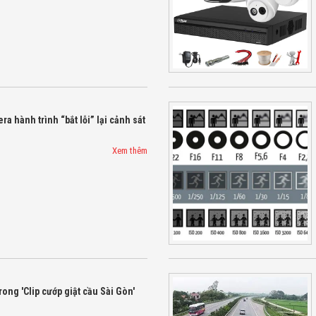
ra hành trình “bắt lỗi” lại cảnh sát
Xem thêm
rong 'Clip cướp giật cầu Sài Gòn'