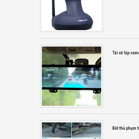
Tài xế lắp came
Bắt thủ phạm t