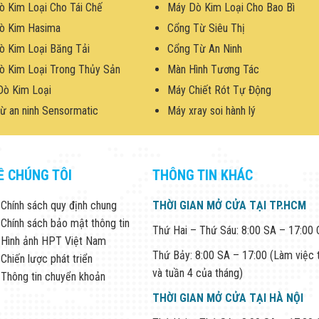
ò Kim Loại Cho Tái Chế
Máy Dò Kim Loại Cho Bao Bì
ò Kim Hasima
Cổng Từ Siêu Thị
ò Kim Loại Băng Tải
Cổng Từ An Ninh
ò Kim Loại Trong Thủy Sản
Màn Hình Tương Tác
Dò Kim Loại
Máy Chiết Rót Tự Động
ừ an ninh Sensormatic
Máy xray soi hành lý
Ề CHÚNG TÔI
THÔNG TIN KHÁC
Chính sách quy định chung
THỜI GIAN MỞ CỬA TẠI TP.HCM
Chính sách bảo mật thông tin
Thứ Hai – Thứ Sáu: 8:00 SA – 17:00
Hình ảnh HPT Việt Nam
Thứ Bảy: 8:00 SA – 17:00 (Làm việc 
Chiến lược phát triển
và tuần 4 của tháng)
Thông tin chuyển khoản
THỜI GIAN MỞ CỬA TẠI HÀ NỘI