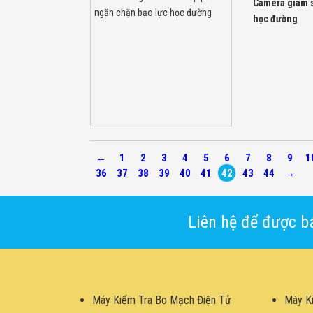
Camera giám s
học đường
←
1
2
3
4
5
6
7
8
9
1
36
37
38
39
40
41
42
43
44
→
Liên hệ để được bá
Máy Kiểm Tra Bo Mạch Điện Tử
Máy K