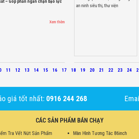
át – Góp phần ngăn chặn bạo lực
Xem thêm
0
11
12
13
14
15
16
17
18
19
20
21
22
23
24
2
o giá tốt nhất:
0916 244 268
Emai
CÁC SẢN PHẨM BÁN CHẠY
iểm Tra Vết Nứt Sản Phẩm
Màn Hình Tương Tác 86inch