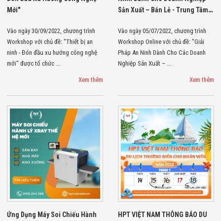
Công Nghiệp
Thiết Bị Ngành
Mới"
Sản Xuất – Bán Lẻ - Trung Tâm
Giáo Dục
Thương Mại"
Thiết Bị Ngành
Vào ngày 30/09/2022, chương trình
Vào ngày 05/07/2022, chương trình
Thủy Sản
Workshop với chủ đề: "Thiết bị an
Workshop Online với chủ đề: "Giải
Thiết Bị Ngành
ninh - Đón đầu xu hướng công nghệ
Pháp An Ninh Dành Cho Các Doanh
Giày Da, Túi
mới" được tổ chức ...
Nghiệp Sản Xuất – ...
Xách
Dự Án Triển
Xem thêm
Xem thêm
Khai
Dự Án Ngành
Thủy Sản
Dự Án Ngành
Thực Phẩm
Dự Án Ngành
Siêu Thị - Ngân
Hàng
Dự Án Ngành
Giáo Dục -
Trường Học
Dự Án Ngành
Điện Tử
Dự Án Ngành
Ứng Dụng Máy Soi Chiếu Hành
HPT VIỆT NAM THÔNG BÁO DU
Công An - Quân