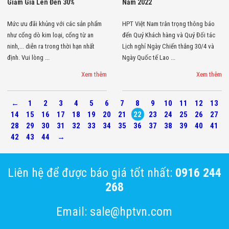
Giảm Giá Lên Đến 30%
Năm 2022
Mức ưu đãi khủng với các sản phẩm
HPT Việt Nam trân trọng thông báo
như cổng dò kim loại, cổng từ an
đến Quý Khách hàng và Quý Đối tác
ninh,... diễn ra trong thời hạn nhất
Lịch nghỉ Ngày Chiến thắng 30/4 và
định. Vui lòng ...
Ngày Quốc tế Lao ...
Xem thêm
Xem thêm
←
1
2
3
4
5
6
7
8
9
10
11
12
13
14
15
16
17
18
19
20
21
22
23
24
25
26
27
28
29
30
31
32
33
34
35
36
37
38
39
40
41
42
43
44
→
Liên hệ để được báo giá tốt nhất:
0916 244
268
Email: sale@hptvn.com