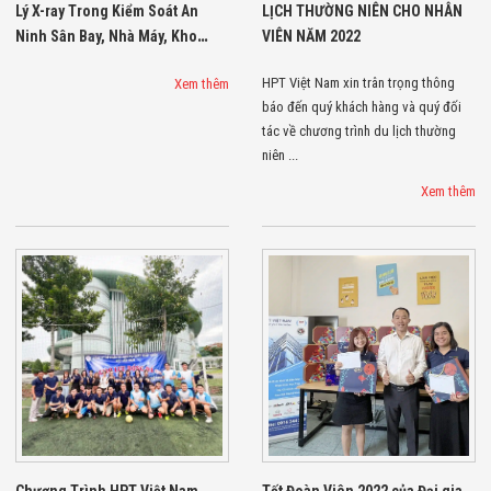
Lý X-ray Trong Kiểm Soát An
LỊCH THƯỜNG NIÊN CHO NHÂN
Đội
Dự Án Khối Nhà
Ninh Sân Bay, Nhà Máy, Kho
VIÊN NĂM 2022
Máy
Xưởng
Dự Án Kho
HPT Việt Nam xin trân trọng thông
Xem thêm
Xưởng -
báo đến quý khách hàng và quý đối
Logistics
tác về chương trình du lịch thường
Tin Tức
niên ...
Tin Công Nghệ
Tin Khuyến Mãi
Xem thêm
Tin Tuyển Dụng
Liên Hệ