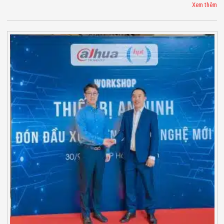
Xem thêm
Minh
Sản Phẩm
THIẾT BỊ AN
NINH
Camera Thông
Minh
Cổng Từ Siêu
Thị
Máy Đếm
Người
Máy Dò Tìm
Thuốc Nổ
Phòng Chống
Khủng Bố
Camera Đo
Thân Nhiệt
THIẾT BỊ
CHUYÊN
DỤNG
Máy Dò Tạp
Chất
Màn Hình
Tương Tác