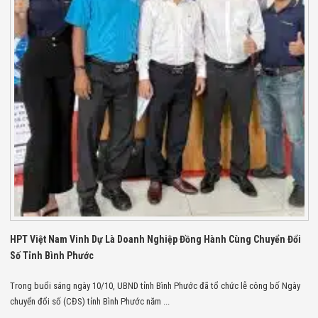
Bị Ngành Thủy
Sản - Đông
Lạnh
Giải Pháp Thiết
Bị Ngành Thực
Phẩm Đóng Gói
Giải Pháp Thiết
Bị Ngành May
Mặc - Giày Da
Giải Pháp Thiết
Bị Ngành Linh
Kiện Điện Tử
Giải Pháp Thiết
Bị Ngành Giáo
Dục
Giải Pháp Thiết
Bị Ngành Bán
Lẻ - Retail
HPT Việt Nam Vinh Dự Là Doanh Nghiệp Đồng Hành Cùng Chuyển Đổi
Giải Pháp
Số Tỉnh Bình Phước
Chuyên Dụng
Ngành Công An
Trong buổi sáng ngày 10/10, UBND tỉnh Bình Phước đã tổ chức lễ công bố Ngày
- Quân Đội
Giải Pháp Bãi
chuyển đổi số (CĐS) tỉnh Bình Phước năm ...
Giữ Xe Thông