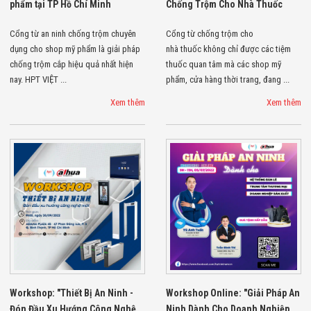
phẩm tại TP Hồ Chí Minh
Chống Trộm Cho Nhà Thuốc
Flycam
Robot Tự Hành
Robot AI
Cổng từ an ninh chống trộm chuyên
Cổng từ chống trộm cho
THIẾT BỊ KIỂM
dụng cho shop mỹ phẩm là giải pháp
nhà thuốc không chỉ được các tiệm
SOÁT RA VÀO
chống trộm cắp hiệu quả nhất hiện
thuốc quan tâm mà các shop mỹ
Cổng Dò Kim
nay. HPT VIỆT ...
phẩm, cửa hàng thời trang, đang ...
Loại
Máy Soi Hành
Xem thêm
Xem thêm
Lý (X-Ray)
Cổng Phân Làn
Tự Động
Nhận Diện
Khuôn Mặt
Hệ Thống Điện
Nhẹ
Thiết Bị Theo
Ngành
Thiết Bị Ngành
Thực Phẩm
Thiết Bị Ngành
Thực Phẩm
Matrixcope
Workshop: "Thiết Bị An Ninh -
Workshop Online: "Giải Pháp An
Thiết Bị Ngành
Đón Đầu Xu Hướng Công Nghệ
Ninh Dành Cho Doanh Nghiệp