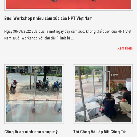
Màn Hình LED
Thiết Bị Chống
Ghi Âm
Máy X-Ray
Buổi Workshop nhiều cảm xúc của HPT Việt Nam
Thực Phẩm
Máy Dò Kim
Ngày 30/09/2022 vừa qua là một ngày đầy cảm xúc, không thể quên của HPT Việt
Loại Công
Nam. Buổi Workshop với chủ đề: “Thiết bị ...
Nghiệp
Thiết Bị Công
Xem thêm
Nghệ Cao
Ống Nhòm
Chuyên Dụng
Đo Lực - Sức
Căng - Sức
Nén
Máy Kiểm Tra
Khuyết Tật
Máy Kiểm Tra
Vết Nứt Sản
Phẩm
Máy Kiểm Tra
Bo Mạch Điện
Tử
Cổng từ an ninh cho shop mỹ
Thi Công Và Lắp Đặt Cổng Từ
Súng Bắn