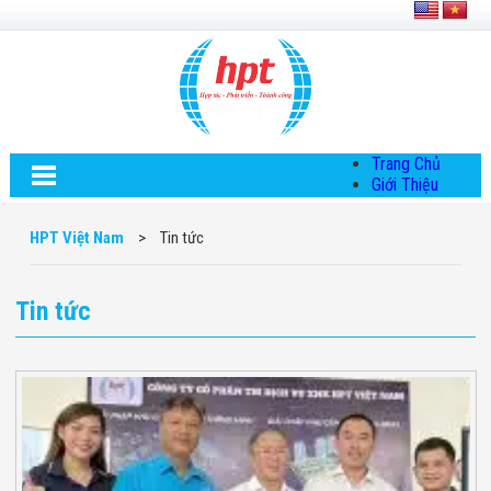
Trang Chủ
Giới Thiệu
Về HPT Việt
Nam
HPT Việt Nam
>
Tin tức
Hội Đồng Quản
Trị
Chính Sách Quy
Tin tức
Định Chung
Chính Sách Bảo
Mật Thông Tin
Chiến Lược
Phát Triển
Thông Tin
Chuyển Khoản
Giải Pháp
Giải Pháp Thiết