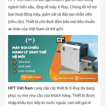
Flycam
ngành hiểu sâu, rộng về máy X-Ray. Chúng tôi hỗ trợ
Robot Tự Hành
Robot AI
bạn hoạt động máy, giám sát và đào tạo nhân viên
THIẾT BỊ KIỂM
SOÁT RA VÀO
(nếu cần). Thiết bị cho thuê đảm bảo mọi tiêu chuẩn
Cổng Dò Kim
an toàn của Việt Nam và thế giới.
Loại
Máy Soi Hành
Lý (X-Ray)
Cổng Phân Làn
Tự Động
Nhận Diện
Khuôn Mặt
Hệ Thống Điện
Nhẹ
Thiết Bị Theo
Ngành
Thiết Bị Ngành
Thực Phẩm
HPT Việt Nam
cung cấp các thiết bị X-Ray đa dạng
Thiết Bị Ngành
Thực Phẩm
phục vụ mọi nhu cầu của khách hàng. Thiết bị được
Matrixcope
Thiết Bị Ngành
nhập khẩu trực tiếp từ nước ngoài, cam kết giá rẻ