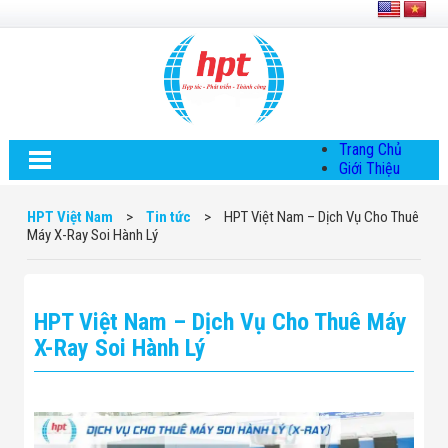
Trang Chủ
Giới Thiệu
Về HPT Việt
Nam
HPT Việt Nam
>
Tin tức
>
HPT Việt Nam – Dịch Vụ Cho Thuê
Hội Đồng Quản
Máy X-Ray Soi Hành Lý
Trị
Chính Sách Quy
Định Chung
Chính Sách Bảo
HPT Việt Nam – Dịch Vụ Cho Thuê Máy
Mật Thông Tin
Chiến Lược
X-Ray Soi Hành Lý
Phát Triển
Thông Tin
Chuyển Khoản
Giải Pháp
Giải Pháp Thiết