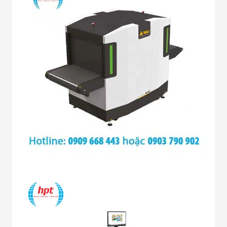
Đội
Dự Án Khối Nhà
Máy
Dự Án Kho
Xưởng -
Logistics
Tin Tức
Tin Công Nghệ
Tin Khuyến Mãi
Tin Tuyển Dụng
Liên Hệ