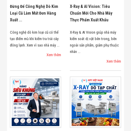
Đừng Để Công Nghệ Dò Kim
X-Ray & AI Vision: Tiêu
Loại Cũ Làm Mất Đơn Hàng
Chuẩn Mới Cho Nhà Máy
Xuất ...
Thực Phẩm Xuất Khẩu
Công nghệ dò kim loại cũ có thể
X-Ray & AI Vision giúp nhà máy
tạo điểm mù khi kiểm tra trái cây
kiểm soát dị vật bên trong, bên
đông lạnh. Xem vì sao nhà máy ...
ngoài sản phẩm, giảm phụ thuộc
nhân ...
Xem thêm
Xem thêm