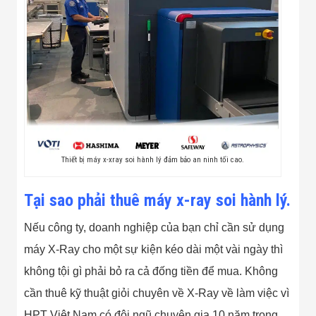
Màn Hình LED
Thiết Bị Chống
Ghi Âm
Máy X-Ray
Thực Phẩm
Máy Dò Kim
Loại Công
Nghiệp
Thiết Bị Công
Nghệ Cao
Ống Nhòm
Chuyên Dụng
Thiết bị máy x-xray soi hành lý đảm bảo an ninh tối cao.
Đo Lực - Sức
Căng - Sức
Nén
Tại sao phải thuê máy x-ray soi hành lý.
Máy Kiểm Tra
Khuyết Tật
Nếu công ty, doanh nghiệp của bạn chỉ cần sử dụng
Máy Kiểm Tra
Vết Nứt Sản
máy X-Ray cho một sự kiện kéo dài một vài ngày thì
Phẩm
Máy Kiểm Tra
không tội gì phải bỏ ra cả đống tiền để mua. Không
Bo Mạch Điện
cần thuê kỹ thuật giỏi chuyên về X-Ray về làm việc vì
Tử
Súng Bắn
HPT Việt Nam có đội ngũ chuyên gia 10 năm trong