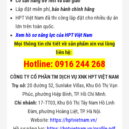
Có sẵn hàng để Test và bàn giao
Lắp đặt miễn phí,
bảo hành chính hãng
HPT Việt Nam đã thi công lắp đặt cho nhiều dự án
lớn trên toàn quốc.
Xem hồ sơ năng lực của HPT Việt Nam
Mọi thông tin chi tiết về sản phẩm xin vui lòng
liên hệ:
Hotline: 0916 244 268
CÔNG TY CỔ PHẦN TM DỊCH VỤ XNK HPT VIỆT NAM
Trụ sở:
20 đường 52, Sunlake Villas, Khu Đô Thị Vạn
Phúc, phường Hiệp Bình, TP. Hồ Chí Minh.
Chi nhánh:
17-TT03, Khu Đô Thị Tây Nam Hồ Linh
Đàm, phường Hoàng Liệt, TP. Hà Nội.
Website:
https://hptvietnam.vn/
Hồ sơ năng lực:
https://hptvietnam.vn/profile.pdf