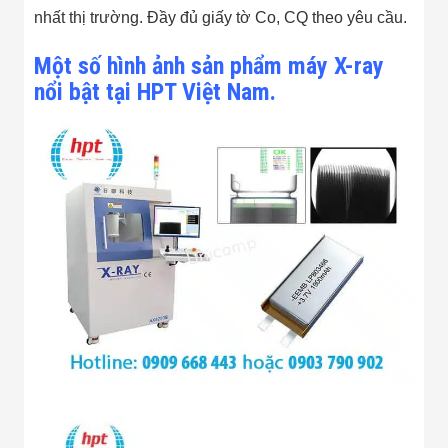
Công Nghiệp
nhất thị trường. Đầy đủ giấy tờ Co, CQ theo yêu cầu.
Thiết Bị Ngành
Giáo Dục
Thiết Bị Ngành
Một số hình ảnh sản phẩm máy X-ray
Thủy Sản
nổi bật tại HPT Việt Nam.
Thiết Bị Ngành
Giày Da, Túi
Xách
Dự Án Triển
Khai
Dự Án Ngành
Thủy Sản
Dự Án Ngành
Thực Phẩm
Dự Án Ngành
Siêu Thị - Ngân
Hàng
Dự Án Ngành
Giáo Dục -
Trường Học
Dự Án Ngành
Điện Tử
Dự Án Ngành
Công An - Quân