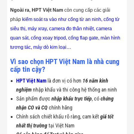
Ngoài ra, HPT Việt Nam
còn cung cấp các giải
pháp
kiểm soát ra vào
như
cổng từ an ninh
,
cổng từ
siêu thị
,
máy xray
,
camera đo thân nhiệt
,
camera
quan sát
,
cổng xoay tripod
,
cổng flap gate,
màn hình
tương tác
,
máy dò kim loại
…
Vì sao chọn HPT Việt Nam là nhà cung
cấp tin cậy?
HPT Việt Nam
là đơn vị có hơn
16 năm kinh
nghiệm
nhập khẩu và thi công hệ thống an ninh
Sản phẩm được
nhập khẩu trực tiếp
, có
chứng
nhận CO và CQ
chính hãng
Chính sách chiết khấu rõ ràng, cam kết
giá tốt
nhất thị trường
tại Việt Nam