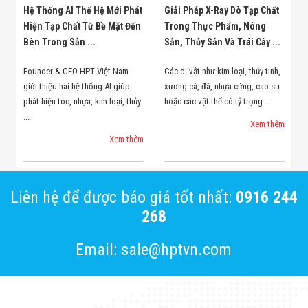
Hệ Thống AI Thế Hệ Mới Phát
Giải Pháp X-Ray Dò Tạp Chất
Hiện Tạp Chất Từ Bề Mặt Đến
Trong Thực Phẩm, Nông
Bên Trong Sản ...
Sản, Thủy Sản Và Trái Cây ...
Founder & CEO HPT Việt Nam
Các dị vật như kim loại, thủy tinh,
giới thiệu hai hệ thống AI giúp
xương cá, đá, nhựa cứng, cao su
phát hiện tóc, nhựa, kim loại, thủy
hoặc các vật thể có tỷ trọng ...
...
Xem thêm
Xem thêm
Liên hệ để được báo giá tốt nhất:
0916 244
268
Email: sale@hptvn.com