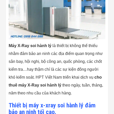
Bị Ngành Thủy
Sản - Đông
Lạnh
Giải Pháp Thiết
Bị Ngành Thực
Phẩm Đóng Gói
Giải Pháp Thiết
Bị Ngành May
Mặc - Giày Da
Giải Pháp Thiết
Máy X-Ray soi hành lý
là thiết bị không thể thiếu
Bị Ngành Linh
nhằm đảm bảo an ninh các địa điểm quan trọng như
Kiện Điện Tử
Giải Pháp Thiết
sân bay, hội nghị, bộ công an, quốc phòng, các chốt
Bị Ngành Giáo
Dục
kiểm tra…hay thậm chí là các sự kiện đông người
Giải Pháp Thiết
khó kiểm soát. HPT Việt Nam triển khai dịch vụ
cho
Bị Ngành Bán
Lẻ - Retail
thuê máy X-Ray soi hành lý
theo ngày, tuần, tháng,
Giải Pháp
năm theo nhu cầu của khách hàng.
Chuyên Dụng
Ngành Công An
- Quân Đội
Thiết bị máy x-xray soi hành lý đảm
Giải Pháp Bãi
bảo an ninh tối cao.
Giữ Xe Thông