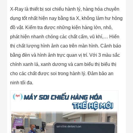
Minh
X-Ray là thiết bị soi chiếu hành lý, hàng hóa chuyên
Sản Phẩm
THIẾT BỊ AN
dụng tốt nhất hiện nay bằng tia X, không làm hư hỏng
NINH
Camera Thông
đồ vật. Kiểm tra được những kiện hàng lớn, nhỏ,
Minh
phát hiện nhanh chóng các chất cấm, vũ khí,… Hiển
Cổng Từ Siêu
Thị
thị chất lượng hình ảnh cao trên màn hình. Cảnh báo
Máy Đếm
bằng đèn và hình ảnh trực quan vị trí. Với 3 màu sắc
Người
Máy Dò Tìm
chính xanh lá, xanh dương và cam biểu thị biểu thị
Thuốc Nổ
Phòng Chống
cho các chất được soi trong hành lý. Đảm bảo an
Khủng Bố
ninh tối đa.
Camera Đo
Thân Nhiệt
THIẾT BỊ
CHUYÊN
DỤNG
Máy Dò Tạp
Chất
Màn Hình
Tương Tác