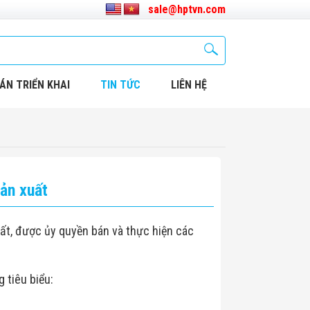
sale@hptvn.com
ÁN TRIỂN KHAI
TIN TỨC
LIÊN HỆ
ản xuất
ất, được ủy quyền bán và thực hiện các
 tiêu biểu: