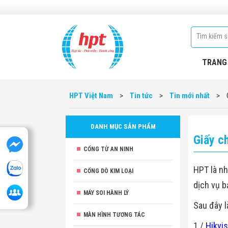
TRANG
HPT Việt Nam
>
Tin tức
>
Tin mới nhất
>
DANH MỤC SẢN PHẨM
Giấy c
CỔNG TỪ AN NINH
HPT là nh
CỔNG DÒ KIM LOẠI
dịch vụ b
MÁY SOI HÀNH LÝ
Sau đây l
MÀN HÌNH TƯƠNG TÁC
1./
Hikvis