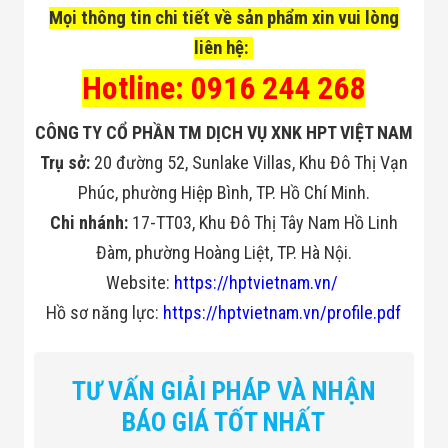
Mọi thông tin chi tiết về sản phẩm xin vui lòng
liên hệ:
Hotline: 0916 244 268
CÔNG TY CỔ PHẦN TM DỊCH VỤ XNK HPT VIỆT NAM
Trụ sở:
20 đường 52, Sunlake Villas, Khu Đô Thị Vạn
Phúc, phường Hiệp Bình, TP. Hồ Chí Minh.
Chi nhánh:
17-TT03, Khu Đô Thị Tây Nam Hồ Linh
Đàm, phường Hoàng Liệt, TP. Hà Nội.
Website:
https://hptvietnam.vn/
Hồ sơ năng lực:
https://hptvietnam.vn/profile.pdf
TƯ VẤN GIẢI PHÁP VÀ NHẬN
BÁO GIÁ TỐT NHẤT