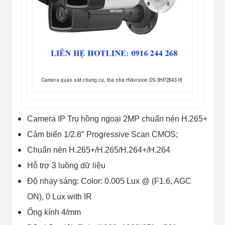
Camera quan sát chưng cư, tòa nhà Hikvision DS-3HP2B43-I8.
Camera IP Trụ hồng ngoại 2MP chuẩn nén H.265+
Cảm biến 1/2.8″ Progressive Scan CMOS;
Chuẩn nén H.265+/H.265/H.264+/H.264
Hỗ trợ 3 luồng dữ liệu
Độ nhạy sáng: Color: 0.005 Lux @ (F1.6, AGC
ON), 0 Lux with IR
Ống kính 4/mm