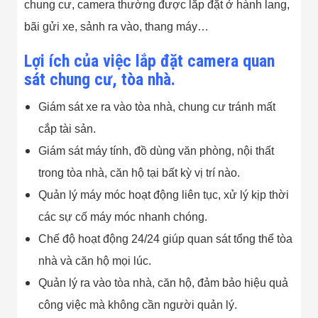
Màn Hình LED
chung cư, camera thường được lắp đặt ở hành lang,
Thiết Bị Chống
bãi gửi xe, sảnh ra vào, thang máy…
Ghi Âm
Máy X-Ray
Thực Phẩm
Lợi ích của việc lắp đặt camera quan
Máy Dò Kim
sát chung cư, tòa nhà.
Loại Công
Nghiệp
Giám sát xe ra vào tòa nhà, chung cư tránh mất
Thiết Bị Công
Nghệ Cao
cắp tài sản.
Ống Nhòm
Giám sát máy tính, đồ dùng văn phòng, nội thất
Chuyên Dụng
Đo Lực - Sức
trong tòa nhà, căn hộ tại bất kỳ vị trí nào.
Căng - Sức
Nén
Quản lý máy móc hoạt động liên tục, xử lý kịp thời
Máy Kiểm Tra
các sự cố máy móc nhanh chóng.
Khuyết Tật
Máy Kiểm Tra
Chế độ hoạt động 24/24 giúp quan sát tổng thể tòa
Vết Nứt Sản
Phẩm
nhà và căn hộ mọi lúc.
Máy Kiểm Tra
Quản lý ra vào tòa nhà, căn hộ, đảm bảo hiệu quả
Bo Mạch Điện
Tử
công việc mà không cần người quản lý.
Súng Bắn