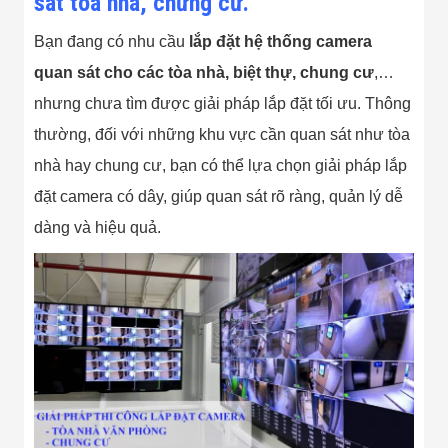
sát tòa nhà, chưng cư.
Bị Ngành Thủy
Sản - Đông
Bạn đang có nhu cầu
lắp đặt hệ thống camera
Lạnh
Giải Pháp Thiết
quan sát cho các tòa nhà, biệt thự, chung cư
,…
Bị Ngành Thực
Phẩm Đóng Gói
nhưng chưa tìm được giải pháp lắp đặt tối ưu. Thông
Giải Pháp Thiết
thường, đối với những khu vực cần quan sát như tòa
Bị Ngành May
Mặc - Giày Da
nhà hay chung cư, bạn có thể lựa chọn giải pháp lắp
Giải Pháp Thiết
Bị Ngành Linh
đặt camera có dây, giúp quan sát rõ ràng, quản lý dễ
Kiện Điện Tử
dàng và hiệu quả.
Giải Pháp Thiết
Bị Ngành Giáo
Dục
Giải Pháp Thiết
Bị Ngành Bán
Lẻ - Retail
Giải Pháp
Chuyên Dụng
Ngành Công An
- Quân Đội
Giải Pháp Bãi
Giữ Xe Thông