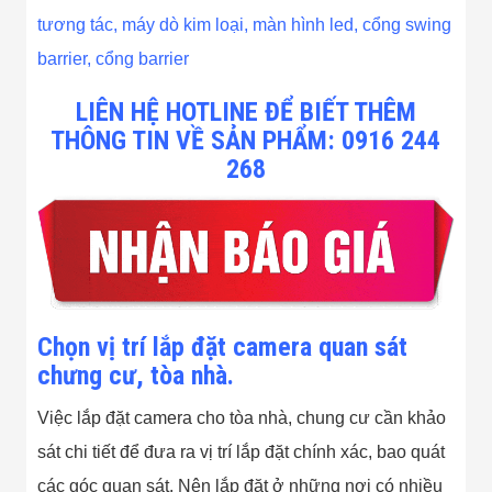
tương tác
,
máy dò kim loại
,
màn hình led,
cổng swing
barrier
,
cổng barrier
LIÊN HỆ HOTLINE ĐỂ BIẾT THÊM
THÔNG TIN VỀ SẢN PHẨM: 0916 244
268
Chọn vị trí lắp đặt camera quan sát
chưng cư, tòa nhà.
Việc lắp đặt camera cho tòa nhà, chung cư cần khảo
sát chi tiết để đưa ra vị trí lắp đặt chính xác, bao quát
các góc quan sát. Nên lắp đặt ở những nơi có nhiều