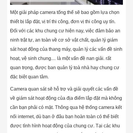
Minh
Sản Phẩm
Một giải pháp camera tổng thể sẽ bao gồm lựa chọn
THIẾT BỊ AN
NINH
thiết bị lắp đặt, vị trí thi công, đơn vị thi công uy tín.
Camera Thông
Đối với các khu chung cư hiện nay, việc đảm bảo an
Minh
Cổng Từ Siêu
ninh trật tự, an toàn về cơ sở vật chất, quản lý giám
Thị
sát hoạt động của thang máy, quản lý các vấn đề sinh
Máy Đếm
Người
hoạt, vệ sinh chung… là một vấn đề nan giải. rất
Máy Dò Tìm
Thuốc Nổ
quan trọng, được ban quản lý toà nhà hay chung cư
Phòng Chống
đặc biệt quan tâm.
Khủng Bố
Camera Đo
Camera quan sát sẽ hỗ trợ và giải quyết các vấn đề
Thân Nhiệt
THIẾT BỊ
về giám sát hoạt động của địa điểm lắp đặt mà không
CHUYÊN
DỤNG
cần bạn phải có mặt. Thông qua hệ thống camera kết
Máy Dò Tạp
nối internet, dù bạn ở đâu bạn hoàn toàn có thể biết
Chất
Màn Hình
được tình hình hoạt động của chung cư. Tại các khu
Tương Tác