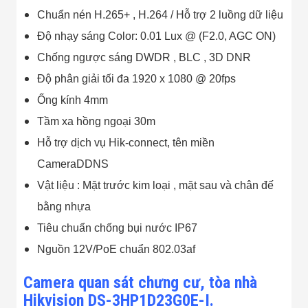
Đội
Chuẩn nén H.265+ , H.264 / Hỗ trợ 2 luồng dữ liệu
Dự Án Khối Nhà
Máy
Độ nhạy sáng Color: 0.01 Lux @ (F2.0, AGC ON)
Dự Án Kho
Chống ngược sáng DWDR , BLC , 3D DNR
Xưởng -
Logistics
Độ phân giải tối đa 1920 x 1080 @ 20fps
Tin Tức
Tin Công Nghệ
Ống kính 4mm
Tin Khuyến Mãi
Tầm xa hồng ngoại 30m
Tin Tuyển Dụng
Liên Hệ
Hỗ trợ dịch vụ Hik-connect, tên miền
CameraDDNS
Vật liệu : Mặt trước kim loại , mặt sau và chân đế
bằng nhựa
Tiêu chuẩn chống bụi nước IP67
Nguồn 12V/PoE chuẩn 802.03af
Camera quan sát chưng cư, tòa nhà
Hikvision DS-3HP1D23G0E-I.