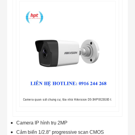
Công Nghiệp
Thiết Bị Ngành
Giáo Dục
Thiết Bị Ngành
Thủy Sản
Thiết Bị Ngành
Giày Da, Túi
Xách
Dự Án Triển
Khai
Dự Án Ngành
Thủy Sản
Dự Án Ngành
Thực Phẩm
Dự Án Ngành
Siêu Thị - Ngân
Hàng
Dự Án Ngành
Camera quan sát chưng cư, tòa nhà Hikvision DS-3HP1B23G0E-I.
Giáo Dục -
Trường Học
Dự Án Ngành
Điện Tử
Camera IP hình trụ 2MP
Dự Án Ngành
Cảm biến 1/2.8″ progressive scan CMOS
Công An - Quân