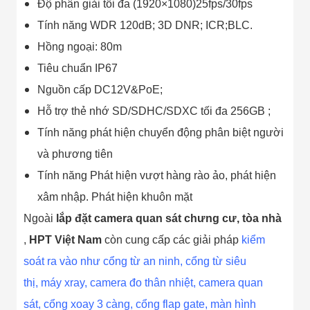
Độ phân giải tối đa (1920×1080)25fps/30fps
Tính năng WDR 120dB; 3D DNR; ICR;BLC.
Hồng ngoại: 80m
Tiêu chuẩn IP67
Nguồn cấp DC12V&PoE;
Hỗ trợ thẻ nhớ SD/SDHC/SDXC tối đa 256GB ;
Tính năng phát hiện chuyển động phân biệt người
và phương tiên
Tính năng Phát hiện vượt hàng rào ảo, phát hiện
xâm nhập. Phát hiện khuôn mặt
Ngoài
lắp đặt c
amera quan sát chưng cư, tòa nhà
,
HPT Việt Nam
còn cung cấp các giải pháp
kiểm
soát ra vào
như
cổng từ an ninh
,
cổng từ siêu
thị
,
máy xray
,
camera đo thân nhiệt
,
camera quan
sát
,
cổng xoay 3 càng
,
cổng flap gate,
màn hình