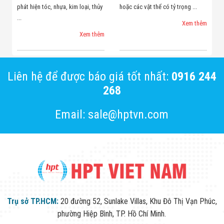
phát hiện tóc, nhựa, kim loại, thủy
hoặc các vật thể có tỷ trọng ...
...
Xem thêm
Xem thêm
Liên hệ để được báo giá tốt nhất:
0916 244
268
Email: sale@hptvn.com
Trụ sở TP.HCM:
20 đường 52, Sunlake Villas, Khu Đô Thị Vạn Phúc,
phường Hiệp Bình, TP. Hồ Chí Minh.