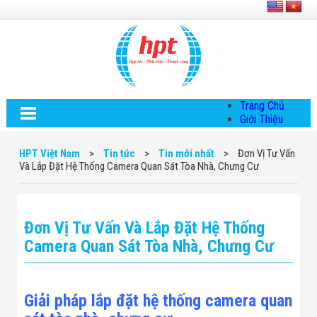
Trang Chủ
Giới Thiệu
Về HPT Việt
Nam
HPT Việt Nam
>
Tin tức
>
Tin mới nhất
>
Đơn Vị Tư Vấn
Hội Đồng Quản
Và Lắp Đặt Hệ Thống Camera Quan Sát Tòa Nhà, Chưng Cư
Trị
Chính Sách Quy
Định Chung
Chính Sách Bảo
Đơn Vị Tư Vấn Và Lắp Đặt Hệ Thống
Mật Thông Tin
Chiến Lược
Camera Quan Sát Tòa Nhà, Chưng Cư
Phát Triển
Thông Tin
Chuyển Khoản
Giải Pháp
Giải pháp lắp đặt hệ thống camera quan
Giải Pháp Thiết