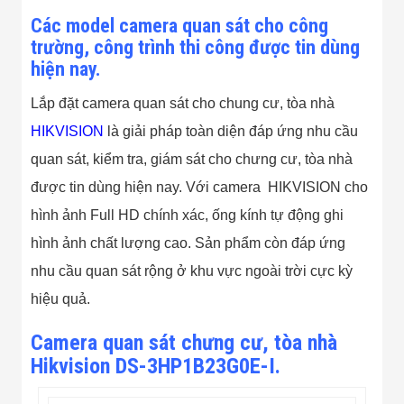
Flycam
Các model camera quan sát cho công
Robot Tự Hành
trường, công trình thi công được tin dùng
Robot AI
THIẾT BỊ KIỂM
hiện nay.
SOÁT RA VÀO
Cổng Dò Kim
Lắp đặt camera quan sát cho chung cư, tòa nhà
Loại
Máy Soi Hành
HIKVISION
là giải pháp toàn diện đáp ứng nhu cầu
Lý (X-Ray)
quan sát, kiểm tra, giám sát cho chưng cư, tòa nhà
Cổng Phân Làn
Tự Động
được tin dùng hiện nay. Với camera HIKVISION cho
Nhận Diện
hình ảnh Full HD chính xác, ống kính tự động ghi
Khuôn Mặt
Hệ Thống Điện
hình ảnh chất lượng cao. Sản phẩm còn đáp ứng
Nhẹ
Thiết Bị Theo
nhu cầu quan sát rộng ở khu vực ngoài trời cực kỳ
Ngành
hiệu quả.
Thiết Bị Ngành
Thực Phẩm
Thiết Bị Ngành
Camera quan sát chưng cư, tòa nhà
Thực Phẩm
Hikvision DS-3HP1B23G0E-I.
Matrixcope
Thiết Bị Ngành