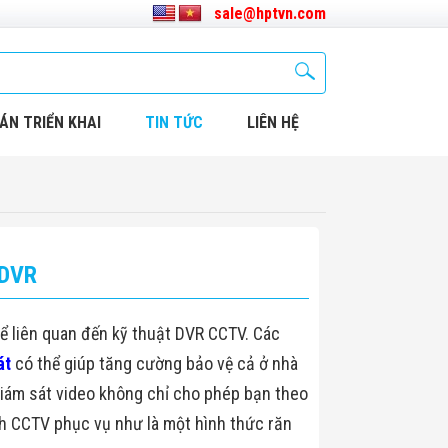
sale@hptvn.com
ÁN TRIỂN KHAI
TIN TỨC
LIÊN HỆ
 DVR
kể liên quan đến kỹ thuật DVR CCTV. Các
át
có thể giúp tăng cường bảo vệ cả ở nhà
 giám sát video không chỉ cho phép bạn theo
nh CCTV phục vụ như là một hình thức răn