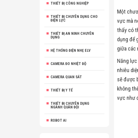
THIẾT BỊ CÔNG NGHIỆP
Một chươn
THIẾT BỊ CHUYÊN DỤNG CHO
vực mà nó
ĐIỆN LỰC
thấy có t
THIẾT BỊ AN NINH CHUYÊN
DỤNG
dụng để g
giữa các 
HỆ THỐNG ĐIỆN NHẸ ELV
Năng lực 
CAMERA ĐO NHIỆT ĐỘ
nhiêu di
CAMERA QUAN SÁT
sẽ được 
không thể
THIẾT BỊ Y TẾ
vực như 
THIẾT BỊ CHUYÊN DỤNG
NGÀNH QUÂN ĐỘI
ROBOT AI