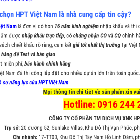
 chọn HPT Việt Nam là nhà cung cấp tin cậy?
iệt Nam
là đơn vị có hơn
16 năm kinh nghiệm
nhập khẩu và thi 
hẩm được
nhập khẩu trực tiếp
, có
chứng nhận CO và CQ
chính h
sách chiết khấu rõ ràng, cam kết
giá tốt nhất thị trường
tại Việt
 hàng để Test và bàn giao
t miễn phí,
bảo hành chính hãng
ệt Nam đã thi công lắp đặt cho nhiều dự án lớn trên toàn quốc
 sơ năng lực của HPT Việt Nam
Mọi thông tin chi tiết về sản phẩm xin vui
Hotline: 0916 244 
CÔNG TY CỔ PHẦN TM DỊCH VỤ XNK HP
Trụ sở:
20 đường 52, Sunlake Villas, Khu Đô Thị Vạn Phúc, ph
Chi nhánh:
17-TT03, Khu Đô Thị Tây Nam Hồ Linh Đàm, phư