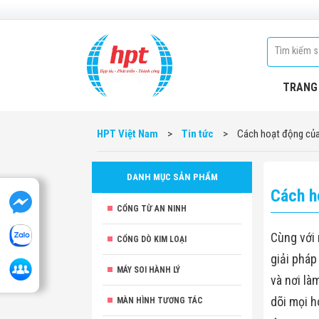
TRANG
HPT Việt Nam
>
Tin tức
>
Cách hoạt động củ
DANH MỤC SẢN PHẨM
Cách h
CỔNG TỪ AN NINH
Cùng với 
CỔNG DÒ KIM LOẠI
giải phá
MÁY SOI HÀNH LÝ
và nơi là
dõi mọi h
MÀN HÌNH TƯƠNG TÁC