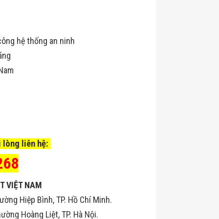
công hệ thống an ninh
ãng
 Nam
.
 lòng liên hệ:
268
T VIỆT NAM
ường Hiệp Bình, TP. Hồ Chí Minh.
ờng Hoàng Liệt, TP. Hà Nội.