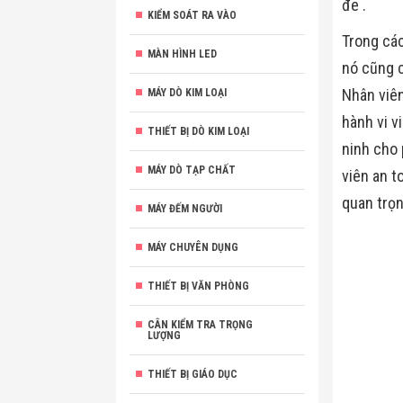
đe .
KIỂM SOÁT RA VÀO
Trong các
MÀN HÌNH LED
nó cũng 
Nhân viên
MÁY DÒ KIM LOẠI
hành vi v
THIẾT BỊ DÒ KIM LOẠI
ninh cho 
MÁY DÒ TẠP CHẤT
viên an t
quan trọn
MÁY ĐẾM NGƯỜI
MÁY CHUYÊN DỤNG
THIẾT BỊ VĂN PHÒNG
CÂN KIỂM TRA TRỌNG
LƯỢNG
THIẾT BỊ GIÁO DỤC