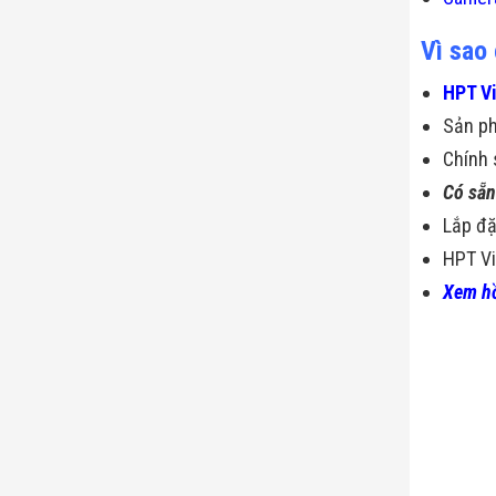
Vì sao
HPT V
Sản p
Chính 
Có sẵn
Lắp đặ
HPT Vi
Xem hồ