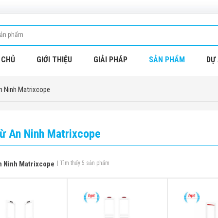
 CHỦ
GIỚI THIỆU
GIẢI PHÁP
SẢN PHẨM
DỰ 
n Ninh Matrixcope
ừ An Ninh Matrixcope
n Ninh Matrixcope
| Tìm thấy 5 sản phẩm