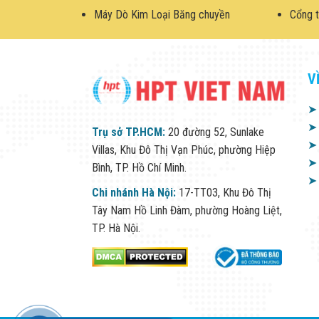
Máy Dò Kim Loại Băng chuyền
Cổng t
V
➤
➤
Trụ sở TP.HCM:
20 đường 52, Sunlake
➤
Villas, Khu Đô Thị Vạn Phúc, phường Hiệp
➤
Bình, TP. Hồ Chí Minh.
➤
Chi nhánh Hà Nội:
17-TT03, Khu Đô Thị
Tây Nam Hồ Linh Đàm, phường Hoàng Liệt,
TP. Hà Nội.