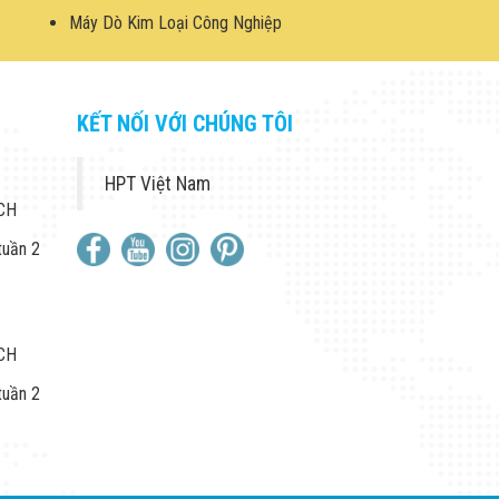
Máy Dò Kim Loại Công Nghiệp
KẾT NỐI VỚI CHÚNG TÔI
HPT Việt Nam
 CH
tuần 2
 CH
tuần 2