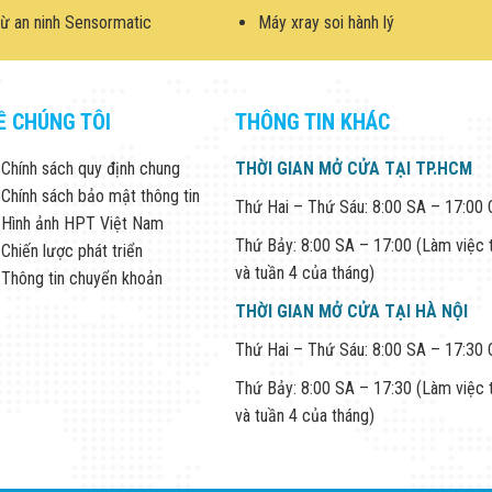
ừ an ninh Sensormatic
Máy xray soi hành lý
Ề CHÚNG TÔI
THÔNG TIN KHÁC
Chính sách quy định chung
THỜI GIAN MỞ CỬA TẠI TP.HCM
Chính sách bảo mật thông tin
Thứ Hai – Thứ Sáu: 8:00 SA – 17:00
Hình ảnh HPT Việt Nam
Thứ Bảy: 8:00 SA – 17:00 (Làm việc 
Chiến lược phát triển
và tuần 4 của tháng)
Thông tin chuyển khoản
THỜI GIAN MỞ CỬA TẠI HÀ NỘI
Thứ Hai – Thứ Sáu: 8:00 SA – 17:30
Thứ Bảy: 8:00 SA – 17:30 (Làm việc 
và tuần 4 của tháng)