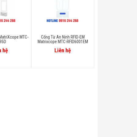
 MatriXcope MTC-
Cổng Từ An Ninh RFID-EM
95D
Matrixcope MTC-RFID6001EM
n hệ
Liên hệ