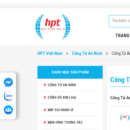
TRANG
HPT Việt Nam
>
Cổng Từ An Ninh
>
Cổng Từ A
DANH MỤC SẢN PHẨM
Cổng T
CỔNG TỪ AN NINH
Cổng Từ A
CỔNG DÒ KIM LOẠI
MÁY SOI HÀNH LÝ
MÀN HÌNH TƯƠNG TÁC