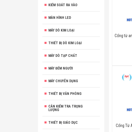
KIỂM SOÁT RA VÀO
MÀN HÌNH LED
MÁY DÒ KIM LOẠI
Cổng từ a
THIẾT BỊ DÒ KIM LOẠI
MÁY DÒ TẠP CHẤT
MÁY ĐẾM NGƯỜI
MÁY CHUYÊN DỤNG
THIẾT BỊ VĂN PHÒNG
CÂN KIỂM TRA TRỌNG
LƯỢNG
THIẾT BỊ GIÁO DỤC
Cổng Từ 