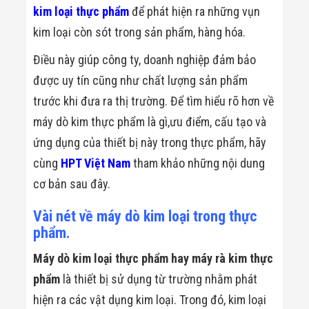
Minh
kim loại thực phẩm
để phát hiện ra những vụn
Sản Phẩm
kim loại còn sót trong sản phẩm, hàng hóa.
THIẾT BỊ AN
NINH
Điều này giúp công ty, doanh nghiệp đảm bảo
Camera Thông
Minh
được uy tín cũng như chất lượng sản phẩm
Cổng Từ Siêu
trước khi đưa ra thị trường. Để tìm hiểu rõ hơn về
Thị
Máy Đếm
máy dò kim thực phẩm là gì,ưu điểm, cấu tạo và
Người
ứng dụng của thiết bị này trong thực phẩm, hãy
Máy Dò Tìm
Thuốc Nổ
cùng
HPT Việt Nam
tham khảo những nội dung
Phòng Chống
Khủng Bố
cơ bản sau đây.
Camera Đo
Thân Nhiệt
Vài nét về máy dò kim loại trong thực
THIẾT BỊ
phẩm.
CHUYÊN
DỤNG
Máy dò kim loại thực phẩm hay máy rà kim thực
Máy Dò Tạp
Chất
phẩm
là thiết bị sử dụng từ trường nhằm phát
Màn Hình
hiện ra các vật dụng kim loại. Trong đó, kim loại
Tương Tác