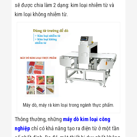
Màn Hình LED
sẽ được chia làm 2 dạng: kim loại nhiễm từ và
Thiết Bị Chống
Ghi Âm
kim loại không nhiễm từ.
Máy X-Ray
Thực Phẩm
Máy Dò Kim
Loại Công
Nghiệp
Thiết Bị Công
Nghệ Cao
Ống Nhòm
Chuyên Dụng
Đo Lực - Sức
Căng - Sức
Nén
Máy Kiểm Tra
Khuyết Tật
Máy Kiểm Tra
Máy dò, máy rà kim loại trong ngành thực phẩm.
Vết Nứt Sản
Phẩm
Máy Kiểm Tra
Thông thường, những
máy dò kim loại công
Bo Mạch Điện
nghiệp
chỉ có khả năng tạo ra điện từ ở một tần
Tử
Súng Bắn