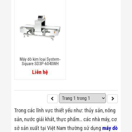
Bị Ngành Thủy
Sản - Đông
Lạnh
Giải Pháp Thiết
Bị Ngành Thực
Phẩm Đóng Gói
Giải Pháp Thiết
Bị Ngành May
Mặc - Giày Da
Giải Pháp Thiết
Bị Ngành Linh
Máy dò kim loại System-
Kiện Điện Tử
Square SD3P-6040WH
Giải Pháp Thiết
Liên hệ
Bị Ngành Giáo
Dục
Giải Pháp Thiết
Bị Ngành Bán
Lẻ - Retail
Giải Pháp
Chuyên Dụng
Trong các lĩnh vực thiết yếu như: thủy sản, nông
Ngành Công An
sản, nước giải khát, thực phẩm… các nhà máy, cơ
- Quân Đội
Giải Pháp Bãi
sở sản xuất tại Việt Nam thường sử dụng
máy dò
Giữ Xe Thông