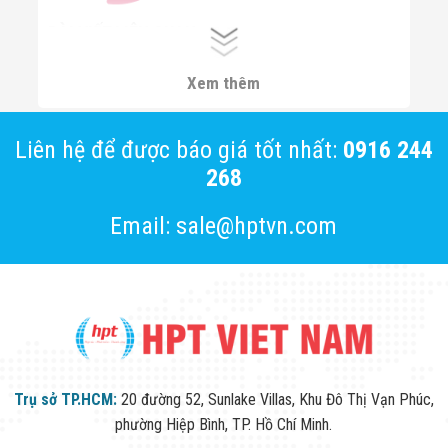
BÀI VIẾT LIÊN QUAN:
Máy Dò Kim Gãy Trong May Mặc
Xem thêm
Liên hệ để được báo giá tốt nhất:
0916 244
268
Email: sale@hptvn.com
Trụ sở TP.HCM:
20 đường 52, Sunlake Villas, Khu Đô Thị Vạn Phúc,
phường Hiệp Bình, TP. Hồ Chí Minh.