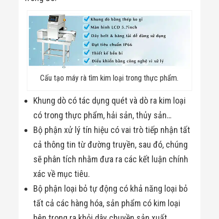
Công Nghiệp
Thiết Bị Ngành
Giáo Dục
Thiết Bị Ngành
Thủy Sản
Thiết Bị Ngành
Giày Da, Túi
Xách
Dự Án Triển
Cấu tạo máy rà tìm kim loại trong thực phẩm.
Khai
Dự Án Ngành
Khung dò có tác dụng quét và dò ra kim loại
Thủy Sản
Dự Án Ngành
có trong thực phẩm, hải sản, thủy sản…
Thực Phẩm
Bộ phận xử lý tín hiệu có vai trò tiếp nhận tất
Dự Án Ngành
Siêu Thị - Ngân
cả thông tin từ đường truyền, sau đó, chúng
Hàng
sẽ phân tích nhằm đưa ra các kết luận chính
Dự Án Ngành
Giáo Dục -
xác về mục tiêu.
Trường Học
Dự Án Ngành
Bộ phận loại bỏ tự động có khả năng loại bỏ
Điện Tử
tất cả các hàng hóa, sản phẩm có kim loại
Dự Án Ngành
Công An - Quân
bên trong ra khỏi dây chuyền sản xuất.