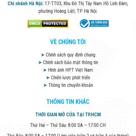
Chi nhánh Hà Nội:
17-TT03, Khu Đô Thị Tây Nam Hồ Linh Đàm,
phường Hoàng Liệt, TP. Hà Nội.
VỀ CHÚNG TÔI
➤
Chính sách quy định chung
➤
Chính sách bảo mật thông tin
➤
Hình ảnh HPT Việt Nam
➤
Chiến lược phát triển
➤
Thông tin chuyển khoản
THÔNG TIN KHÁC
THỜI GIAN MỞ CỬA TẠI TP.HCM
Thứ Hai – Thứ Sáu: 8:00 SA – 17:00 CH
Thứ Bảy: 8:00 SA – 17:00 (Làm việc tuần 2 và tuần 4 của tháng)