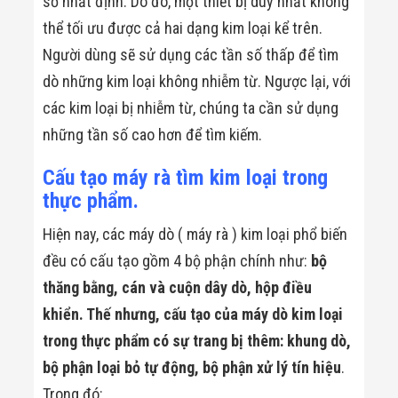
số nhất định. Do đó, một thiết bị duy nhất không
Flycam
thể tối ưu được cả hai dạng kim loại kể trên.
Robot Tự Hành
Robot AI
Người dùng sẽ sử dụng các tần số thấp để tìm
THIẾT BỊ KIỂM
SOÁT RA VÀO
dò những kim loại không nhiễm từ. Ngược lại, với
Cổng Dò Kim
các kim loại bị nhiễm từ, chúng ta cần sử dụng
Loại
Máy Soi Hành
những tần số cao hơn để tìm kiếm.
Lý (X-Ray)
Cổng Phân Làn
Cấu tạo máy rà tìm kim loại trong
Tự Động
Nhận Diện
thực phẩm.
Khuôn Mặt
Hệ Thống Điện
Hiện nay, các máy dò ( máy rà ) kim loại phổ biến
Nhẹ
đều có cấu tạo gồm 4 bộ phận chính như:
bộ
Thiết Bị Theo
Ngành
thăng bằng, cán và cuộn dây dò, hộp điều
Thiết Bị Ngành
khiển. Thế nhưng, cấu tạo của máy dò kim loại
Thực Phẩm
Thiết Bị Ngành
trong thực phẩm có sự trang bị thêm: khung dò,
Thực Phẩm
Matrixcope
bộ phận loại bỏ tự động, bộ phận xử lý tín hiệu
.
Thiết Bị Ngành
Trong đó: