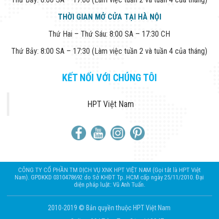
THỜI GIAN MỞ CỬA TẠI HÀ NỘI
Thứ Hai – Thứ Sáu: 8:00 SA – 17:30 CH
Thứ Bảy: 8:00 SA – 17:30 (Làm việc tuần 2 và tuần 4 của tháng)
KẾT NỐI VỚI CHÚNG TÔI
HPT Việt Nam
CÔNG TY CỔ PHẦN TM DỊCH VỤ XNK HPT VIỆT NAM (Gọi tắt là HPT Việt
Nam). GPDKKD 0310478692 do Sở KHĐT Tp. HCM cấp ngày 25/11/2010. Đại
diện pháp luật: Vũ Anh Tuấn.
2010-2019 © Bản quyền thuộc HPT Việt Nam