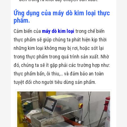
Đội
Dự Án Khối Nhà
Ứng dụng của máy dò kim loại thực
Máy
phẩm.
Dự Án Kho
Xưởng -
Logistics
Cảm biến của
máy dò kim loại
trong chế biến
Tin Tức
thực phẩm sẽ giúp chúng ta phát hiện kịp thời
Tin Công Nghệ
Tin Khuyến Mãi
những kim loại không may bị rơi, hoặc sót lại
Tin Tuyển Dụng
trong thực phẩm trong quá trình sản xuất. Nhờ
Liên Hệ
đó, chúng ta sẽ ít gặp phải các trường hợp như:
thực phẩm bẩn, ôi thiu,… và đảm bảo an toàn
tuyệt đối cho người tiêu dùng sản phẩm.