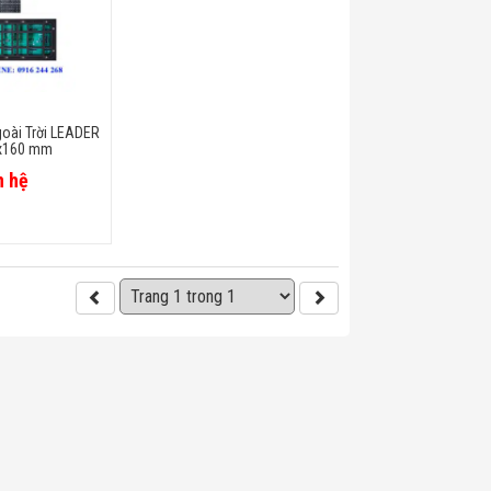
oài Trời LEADER
x160 mm
n hệ