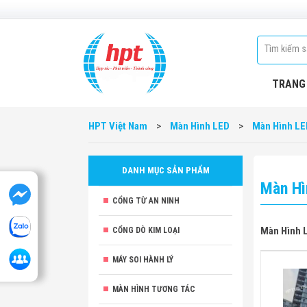
TRANG
HPT Việt Nam
>
Màn Hình LED
>
Màn Hình LE
DANH MỤC SẢN PHẨM
Màn Hì
CỔNG TỪ AN NINH
Màn Hình 
CỔNG DÒ KIM LOẠI
MÁY SOI HÀNH LÝ
MÀN HÌNH TƯƠNG TÁC