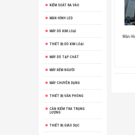
KIỂM SOÁT RA VÀO
MÀN HÌNH LED
MÁY DÒ KIM LOẠI
Màn Hìn
THIẾT BỊ DÒ KIM LOẠI
MÁY DÒ TẠP CHẤT
MÁY ĐẾM NGƯỜI
MÁY CHUYÊN DỤNG
THIẾT BỊ VĂN PHÒNG
CÂN KIỂM TRA TRỌNG
LƯỢNG
THIẾT BỊ GIÁO DỤC