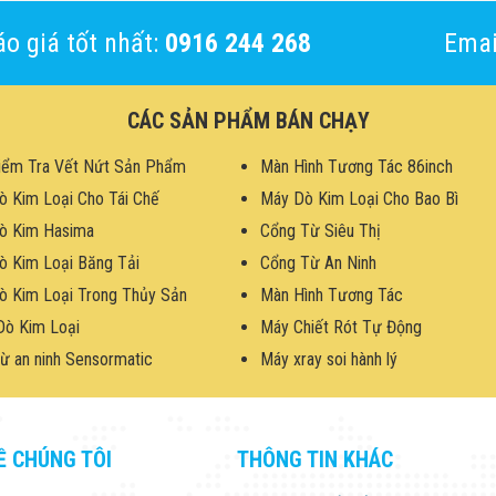
o giá tốt nhất:
0916 244 268
Emai
CÁC SẢN PHẨM BÁN CHẠY
iểm Tra Vết Nứt Sản Phẩm
Màn Hình Tương Tác 86inch
ò Kim Loại Cho Tái Chế
Máy Dò Kim Loại Cho Bao Bì
ò Kim Hasima
Cổng Từ Siêu Thị
ò Kim Loại Băng Tải
Cổng Từ An Ninh
ò Kim Loại Trong Thủy Sản
Màn Hình Tương Tác
Dò Kim Loại
Máy Chiết Rót Tự Động
ừ an ninh Sensormatic
Máy xray soi hành lý
Ề CHÚNG TÔI
THÔNG TIN KHÁC