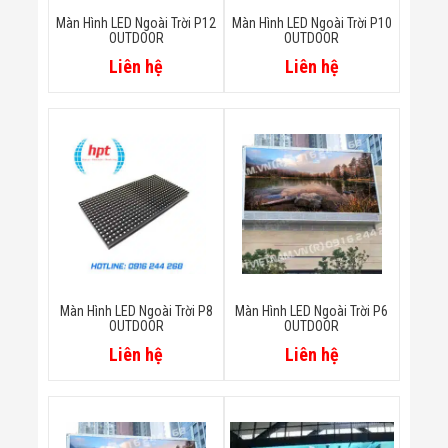
Minh
Màn Hình LED Ngoài Trời P12
Màn Hình LED Ngoài Trời P10
Sản Phẩm
OUTDOOR
OUTDOOR
THIẾT BỊ AN
Liên hệ
Liên hệ
NINH
Camera Thông
Minh
Cổng Từ Siêu
Thị
Máy Đếm
Người
Máy Dò Tìm
Thuốc Nổ
Phòng Chống
Khủng Bố
Camera Đo
Thân Nhiệt
Màn Hình LED Ngoài Trời P8
Màn Hình LED Ngoài Trời P6
THIẾT BỊ
OUTDOOR
OUTDOOR
CHUYÊN
Liên hệ
Liên hệ
DỤNG
Máy Dò Tạp
Chất
Màn Hình
Tương Tác