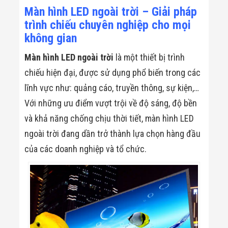
Công Nghiệp
Màn hình LED ngoài trời – Giải pháp
Thiết Bị Ngành
Giáo Dục
trình chiếu chuyên nghiệp cho mọi
Thiết Bị Ngành
không gian
Thủy Sản
Thiết Bị Ngành
Màn hình LED ngoài trời
là một thiết bị trình
Giày Da, Túi
Xách
chiếu hiện đại, được sử dụng phổ biến trong các
Dự Án Triển
lĩnh vực như: quảng cáo, truyền thông, sự kiện,…
Khai
Dự Án Ngành
Với những ưu điểm vượt trội về độ sáng, độ bền
Thủy Sản
và khả năng chống chịu thời tiết, màn hình LED
Dự Án Ngành
Thực Phẩm
ngoài trời đang dần trở thành lựa chọn hàng đầu
Dự Án Ngành
Siêu Thị - Ngân
của các doanh nghiệp và tổ chức.
Hàng
Dự Án Ngành
Giáo Dục -
Trường Học
Dự Án Ngành
Điện Tử
Dự Án Ngành
Công An - Quân