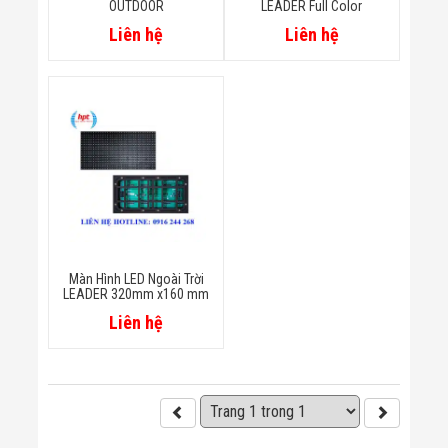
OUTDOOR
LEADER Full Color
Flycam
Robot Tự Hành
Liên hệ
Liên hệ
Robot AI
THIẾT BỊ KIỂM
SOÁT RA VÀO
Cổng Dò Kim
Loại
Máy Soi Hành
Lý (X-Ray)
Cổng Phân Làn
Tự Động
Nhận Diện
Khuôn Mặt
Hệ Thống Điện
Nhẹ
Màn Hình LED Ngoài Trời
LEADER 320mm x160 mm
Thiết Bị Theo
Ngành
Liên hệ
Thiết Bị Ngành
Thực Phẩm
Thiết Bị Ngành
Thực Phẩm
Matrixcope
Thiết Bị Ngành