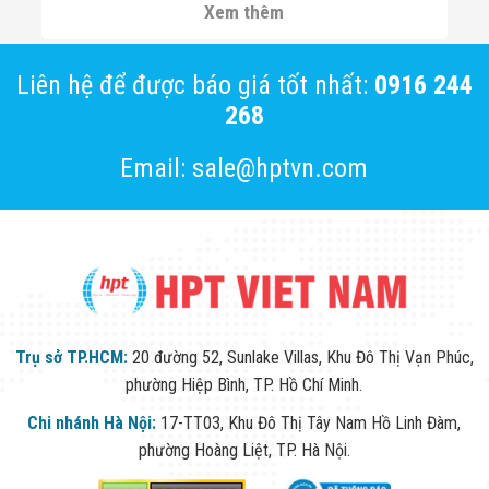
phẩm và công nghệ mới cho Đối tác, khách hàng.
Xem thêm
Liên hệ để được báo giá tốt nhất:
0916 244
268
Email: sale@hptvn.com
Trụ sở TP.HCM:
20 đường 52, Sunlake Villas, Khu Đô Thị Vạn Phúc,
phường Hiệp Bình, TP. Hồ Chí Minh.
Chi nhánh Hà Nội:
17-TT03, Khu Đô Thị Tây Nam Hồ Linh Đàm,
phường Hoàng Liệt, TP. Hà Nội.