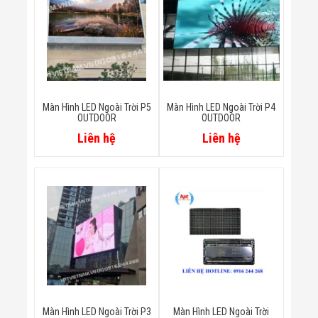
Màn Hình LED
Thiết Bị Chống
Ghi Âm
Máy X-Ray
Thực Phẩm
Máy Dò Kim
Loại Công
Nghiệp
Màn Hình LED Ngoài Trời P5
Màn Hình LED Ngoài Trời P4
Thiết Bị Công
OUTDOOR
OUTDOOR
Nghệ Cao
Liên hệ
Liên hệ
Ống Nhòm
Chuyên Dụng
Đo Lực - Sức
Căng - Sức
Nén
Máy Kiểm Tra
Khuyết Tật
Máy Kiểm Tra
Vết Nứt Sản
Phẩm
Máy Kiểm Tra
Bo Mạch Điện
Tử
Màn Hình LED Ngoài Trời P3
Màn Hình LED Ngoài Trời
Súng Bắn