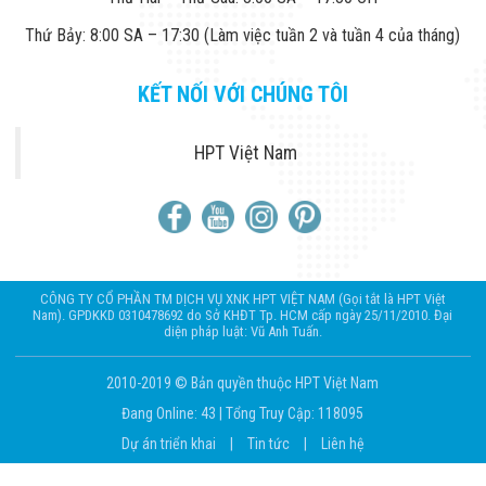
Thứ Bảy: 8:00 SA – 17:30 (Làm việc tuần 2 và tuần 4 của tháng)
KẾT NỐI VỚI CHÚNG TÔI
HPT Việt Nam
CÔNG TY CỔ PHẦN TM DỊCH VỤ XNK HPT VIỆT NAM (Gọi tắt là HPT Việt
Nam). GPDKKD 0310478692 do Sở KHĐT Tp. HCM cấp ngày 25/11/2010. Đại
diện pháp luật: Vũ Anh Tuấn.
2010-2019 © Bản quyền thuộc HPT Việt Nam
Đang Online: 43
|
Tổng Truy Cập: 118095
Dự án triển khai
|
Tin tức
|
Liên hệ