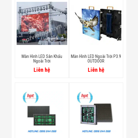
Bị Ngành Thủy
Sản - Đông
Lạnh
Giải Pháp Thiết
Bị Ngành Thực
Phẩm Đóng Gói
Giải Pháp Thiết
Bị Ngành May
Mặc - Giày Da
Giải Pháp Thiết
Màn Hình LED Sân Khấu
Màn Hình LED Ngoài Trời P3.9
Bị Ngành Linh
Ngoài Trời
OUTDOOR
Kiện Điện Tử
Liên hệ
Liên hệ
Giải Pháp Thiết
Bị Ngành Giáo
Dục
Giải Pháp Thiết
Bị Ngành Bán
Lẻ - Retail
Giải Pháp
Chuyên Dụng
Ngành Công An
- Quân Đội
Giải Pháp Bãi
Giữ Xe Thông