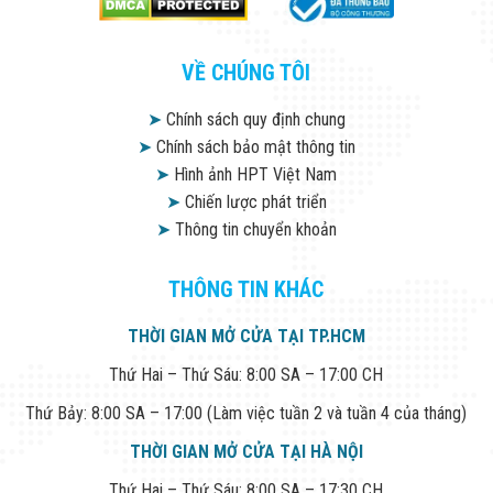
VỀ CHÚNG TÔI
➤
Chính sách quy định chung
➤
Chính sách bảo mật thông tin
➤
Hình ảnh HPT Việt Nam
➤
Chiến lược phát triển
➤
Thông tin chuyển khoản
THÔNG TIN KHÁC
THỜI GIAN MỞ CỬA TẠI TP.HCM
Thứ Hai – Thứ Sáu: 8:00 SA – 17:00 CH
Thứ Bảy: 8:00 SA – 17:00 (Làm việc tuần 2 và tuần 4 của tháng)
THỜI GIAN MỞ CỬA TẠI HÀ NỘI
Thứ Hai – Thứ Sáu: 8:00 SA – 17:30 CH