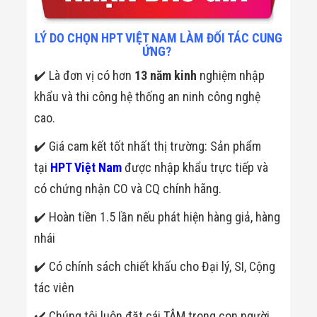
LÝ DO CHỌN HPT VIỆT NAM LÀM ĐỐI TÁC CUNG
ỨNG?
✔️ Là đơn vị có hơn
13 năm kinh
nghiệm nhập
khẩu và thi công hệ thống an ninh công nghệ
cao.
✔️ Giá cam kết tốt nhất thị trường: Sản phẩm
tại
HPT Việt Nam
được nhập khẩu trực tiếp và
có chứng nhận CO và CQ chính hãng.
✔️ Hoàn tiền 1.5 lần nếu phát hiện hàng giả, hàng
nhái
✔️ Có chính sách chiết khấu cho Đại lý, SI, Cộng
tác viên
✔️ Chúng tôi luôn đặt cái TÂM trong con người,