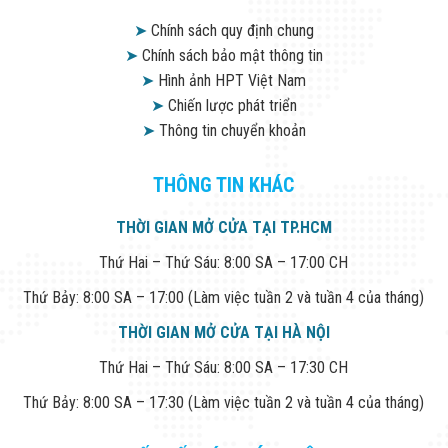
Công Nghiệp
Thiết Bị Ngành
➤
Chính sách quy định chung
Giáo Dục
➤
Chính sách bảo mật thông tin
Thiết Bị Ngành
Thủy Sản
➤
Hình ảnh HPT Việt Nam
Thiết Bị Ngành
➤
Chiến lược phát triển
Giày Da, Túi
➤
Thông tin chuyển khoản
Xách
Dự Án Triển
Khai
THÔNG TIN KHÁC
Dự Án Ngành
Thủy Sản
THỜI GIAN MỞ CỬA TẠI TP.HCM
Dự Án Ngành
Thực Phẩm
Thứ Hai – Thứ Sáu: 8:00 SA – 17:00 CH
Dự Án Ngành
Siêu Thị - Ngân
Thứ Bảy: 8:00 SA – 17:00 (Làm việc tuần 2 và tuần 4 của tháng)
Hàng
Dự Án Ngành
THỜI GIAN MỞ CỬA TẠI HÀ NỘI
Giáo Dục -
Trường Học
Thứ Hai – Thứ Sáu: 8:00 SA – 17:30 CH
Dự Án Ngành
Thứ Bảy: 8:00 SA – 17:30 (Làm việc tuần 2 và tuần 4 của tháng)
Điện Tử
Dự Án Ngành
Công An - Quân