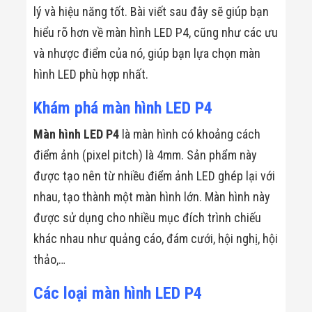
Minh
lý và hiệu năng tốt. Bài viết sau đây sẽ giúp bạn
Sản Phẩm
hiểu rõ hơn về màn hình LED P4, cũng như các ưu
THIẾT BỊ AN
NINH
và nhược điểm của nó, giúp bạn lựa chọn màn
Camera Thông
hình LED phù hợp nhất.
Minh
Cổng Từ Siêu
Thị
Khám phá màn hình LED P4
Máy Đếm
Người
Màn hình LED P4
là màn hình có khoảng cách
Máy Dò Tìm
điểm ảnh (pixel pitch) là 4mm. Sản phẩm này
Thuốc Nổ
Phòng Chống
được tạo nên từ nhiều điểm ảnh LED ghép lại với
Khủng Bố
nhau, tạo thành một màn hình lớn. Màn hình này
Camera Đo
Thân Nhiệt
được sử dụng cho nhiều mục đích trình chiếu
THIẾT BỊ
CHUYÊN
khác nhau như quảng cáo, đám cưới, hội nghị, hội
DỤNG
thảo,…
Máy Dò Tạp
Chất
Màn Hình
Các loại màn hình LED P4
Tương Tác