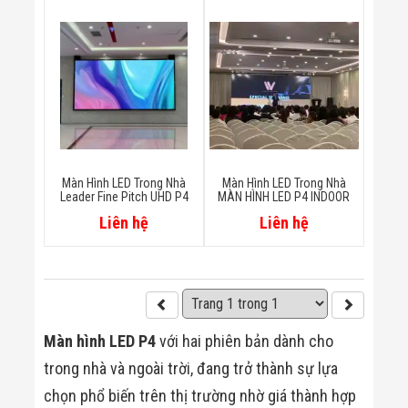
Bị Ngành Thủy
Sản - Đông
Lạnh
Giải Pháp Thiết
Bị Ngành Thực
Phẩm Đóng Gói
Giải Pháp Thiết
Bị Ngành May
Mặc - Giày Da
Giải Pháp Thiết
Bị Ngành Linh
Màn Hình LED Trong Nhà
Màn Hình LED Trong Nhà
Kiện Điện Tử
Leader Fine Pitch UHD P4
MÀN HÌNH LED P4 INDOOR
Giải Pháp Thiết
Liên hệ
Liên hệ
Bị Ngành Giáo
Dục
Giải Pháp Thiết
Bị Ngành Bán
Lẻ - Retail
Giải Pháp
Chuyên Dụng
Màn hình LED P4
với hai phiên bản dành cho
Ngành Công An
trong nhà và ngoài trời, đang trở thành sự lựa
- Quân Đội
Giải Pháp Bãi
chọn phổ biến trên thị trường nhờ giá thành hợp
Giữ Xe Thông