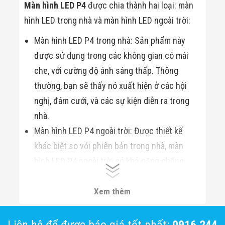
Màn Hình LED
Màn hình LED P4
được chia thành hai loại: màn
Thiết Bị Chống
hình LED trong nhà và màn hình LED ngoài trời:
Ghi Âm
Máy X-Ray
Màn hình LED P4 trong nhà: Sản phẩm này
Thực Phẩm
Máy Dò Kim
được sử dụng trong các không gian có mái
Loại Công
Nghiệp
che, với cường độ ánh sáng thấp. Thông
Thiết Bị Công
thường, bạn sẽ thấy nó xuất hiện ở các hội
Nghệ Cao
Ống Nhòm
nghị, đám cưới, và các sự kiện diễn ra trong
Chuyên Dụng
nhà.
Đo Lực - Sức
Căng - Sức
Màn hình LED P4 ngoài trời: Được thiết kế
Nén
khác biệt so với phiên bản trong nhà, màn
Máy Kiểm Tra
Khuyết Tật
hình LED P4 ngoài trời có khả năng chống
Máy Kiểm Tra
Vết Nứt Sản
nước và chống lóa tốt, phù hợp cho các show
Phẩm
âm nhạc, quảng cáo sản phẩm,…
Xem thêm
Máy Kiểm Tra
Bo Mạch Điện
Tử
Súng Bắn