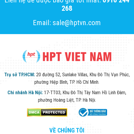
Liên hệ để được báo giá tốt nhất:
0916 244
Flycam
268
Robot Tự Hành
Robot AI
THIẾT BỊ KIỂM
Email: sale@hptvn.com
SOÁT RA VÀO
Cổng Dò Kim
Loại
Máy Soi Hành
Lý (X-Ray)
Cổng Phân Làn
Tự Động
Nhận Diện
Khuôn Mặt
Trụ sở TP.HCM:
20 đường 52, Sunlake Villas, Khu Đô Thị Vạn Phúc,
Hệ Thống Điện
phường Hiệp Bình, TP. Hồ Chí Minh.
Nhẹ
Thiết Bị Theo
Chi nhánh Hà Nội:
17-TT03, Khu Đô Thị Tây Nam Hồ Linh Đàm,
Ngành
phường Hoàng Liệt, TP. Hà Nội.
Thiết Bị Ngành
Thực Phẩm
Thiết Bị Ngành
Thực Phẩm
Matrixcope
Thiết Bị Ngành
VỀ CHÚNG TÔI