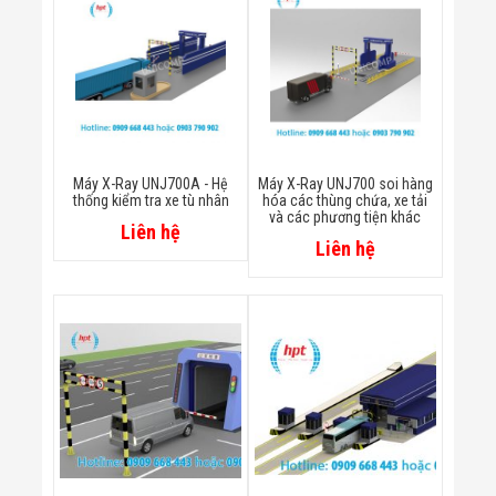
Màn Hình LED
Thiết Bị Chống
Ghi Âm
Máy X-Ray
Thực Phẩm
Máy Dò Kim
Loại Công
Nghiệp
Thiết Bị Công
Máy X-Ray UNJ700A - Hệ
Máy X-Ray UNJ700 soi hàng
Nghệ Cao
thống kiểm tra xe tù nhân
hóa các thùng chứa, xe tải
Ống Nhòm
và các phương tiện khác
Liên hệ
Chuyên Dụng
Liên hệ
Đo Lực - Sức
Căng - Sức
Nén
Máy Kiểm Tra
Khuyết Tật
Máy Kiểm Tra
Vết Nứt Sản
Phẩm
Máy Kiểm Tra
Bo Mạch Điện
Tử
Súng Bắn