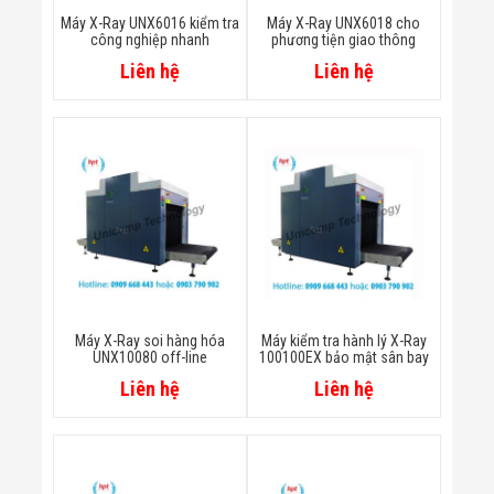
Flycam
Máy X-Ray UNX6016 kiểm tra
Máy X-Ray UNX6018 cho
Robot Tự Hành
công nghiệp nhanh
phương tiện giao thông
Robot AI
Liên hệ
Liên hệ
THIẾT BỊ KIỂM
SOÁT RA VÀO
Cổng Dò Kim
Loại
Máy Soi Hành
Lý (X-Ray)
Cổng Phân Làn
Tự Động
Nhận Diện
Khuôn Mặt
Hệ Thống Điện
Nhẹ
Thiết Bị Theo
Máy X-Ray soi hàng hóa
Máy kiểm tra hành lý X-Ray
Ngành
UNX10080 off-line
100100EX bảo mật sân bay
Thiết Bị Ngành
Liên hệ
Liên hệ
Thực Phẩm
Thiết Bị Ngành
Thực Phẩm
Matrixcope
Thiết Bị Ngành