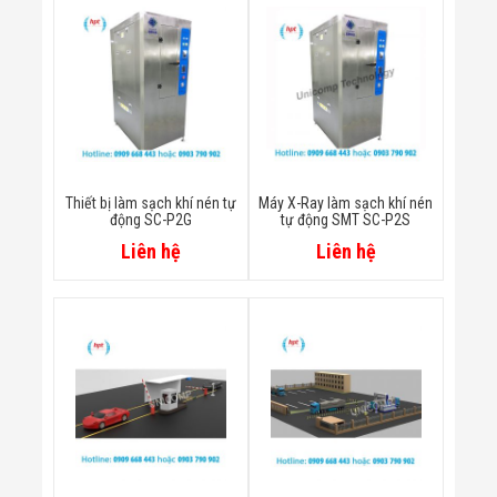
Bị Ngành Thủy
Sản - Đông
Lạnh
Giải Pháp Thiết
Bị Ngành Thực
Phẩm Đóng Gói
Giải Pháp Thiết
Bị Ngành May
Mặc - Giày Da
Giải Pháp Thiết
Thiết bị làm sạch khí nén tự
Máy X-Ray làm sạch khí nén
Bị Ngành Linh
động SC-P2G
tự động SMT SC-P2S
Kiện Điện Tử
Liên hệ
Liên hệ
Giải Pháp Thiết
Bị Ngành Giáo
Dục
Giải Pháp Thiết
Bị Ngành Bán
Lẻ - Retail
Giải Pháp
Chuyên Dụng
Ngành Công An
- Quân Đội
Giải Pháp Bãi
Giữ Xe Thông