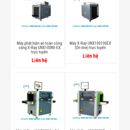
Công Nghiệp
Thiết Bị Ngành
Giáo Dục
Thiết Bị Ngành
Thủy Sản
Thiết Bị Ngành
Giày Da, Túi
Xách
Máy phát hiện an toàn công
Máy X-Ray UNX100100EX
Dự Án Triển
cộng X-Ray UNX10080-EX
(On-line) trực tuyến
Khai
trực tuyến
Liên hệ
Dự Án Ngành
Liên hệ
Thủy Sản
Dự Án Ngành
Thực Phẩm
Dự Án Ngành
Siêu Thị - Ngân
Hàng
Dự Án Ngành
Giáo Dục -
Trường Học
Dự Án Ngành
Điện Tử
Dự Án Ngành
Công An - Quân