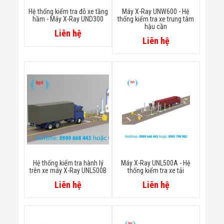
Minh
Hệ thống kiểm tra đỗ xe tầng
Máy X-Ray UNW600 - Hệ
Sản Phẩm
hầm - Máy X-Ray UND300
thống kiểm tra xe trung tâm
THIẾT BỊ AN
hậu cần
Liên hệ
NINH
Liên hệ
Camera Thông
Minh
Cổng Từ Siêu
Thị
Máy Đếm
Người
Máy Dò Tìm
Thuốc Nổ
Phòng Chống
Khủng Bố
Camera Đo
Thân Nhiệt
THIẾT BỊ
Hệ thống kiểm tra hành lý
Máy X-Ray UNL500A - Hệ
CHUYÊN
trên xe máy X-Ray UNL500B
thống kiểm tra xe tải
DỤNG
Liên hệ
Liên hệ
Máy Dò Tạp
Chất
Màn Hình
Tương Tác