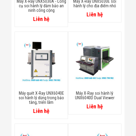
Máy X-Ray UNX5030A - Công
Máy X-Ray UNX5030E soi
Đội
cụ soi hành lý đảm bảo an
hành lý cho địa điểm nhỏ
Dự Án Khối Nhà
ninh công cộng
Liên hệ
Máy
Liên hệ
Dự Án Kho
Xưởng -
Logistics
Tin Tức
Tin Công Nghệ
Tin Khuyến Mãi
Tin Tuyển Dụng
Liên Hệ
Máy quét X-Ray UNX6040E
Máy X-Ray soi hành lý
soi hành lý dùng trong bảo
UNX6040D Dual Viewer
tàng, triển lãm
Liên hệ
Liên hệ