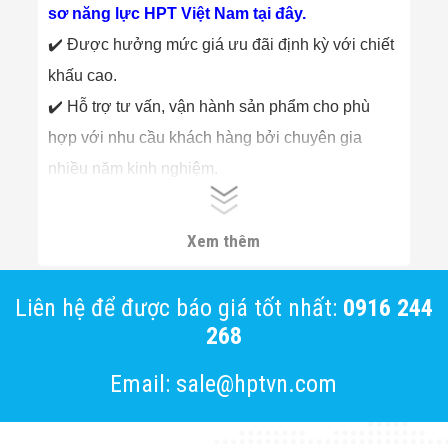
sơ năng lực HPT Việt Nam tại đây.
✔️ Được hưởng mức giá ưu đãi định kỳ với chiết
khấu cao.
✔️ Hỗ trợ tư vấn, vận hành sản phẩm cho phù
hợp với nhu cầu khách hàng bởi chuyên gia
nhiều năm kinh nghiệm.
✔️ Thường xuyên cập nhật thông tin về sản phẩm
và công nghệ mới cho Đối tác, khách hàng.
Xem thêm
Liên hệ để được báo giá tốt nhất:
0916 244
268
Email: sale@hptvn.com