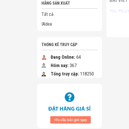
BÀI VIẾT
HÃNG SẢN XUẤT
20+ Thiế
Tất cả
IAdea
50+ Th
THỐNG KÊ TRUY CẬP
Đang Online:
64
Hôm nay:
367
Tổng truy cập:
118250