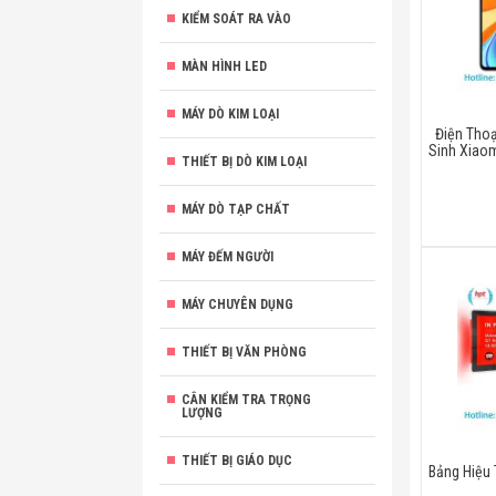
KIỂM SOÁT RA VÀO
MÀN HÌNH LED
MÁY DÒ KIM LOẠI
Điện Tho
Sinh Xiao
THIẾT BỊ DÒ KIM LOẠI
MÁY DÒ TẠP CHẤT
MÁY ĐẾM NGƯỜI
MÁY CHUYÊN DỤNG
THIẾT BỊ VĂN PHÒNG
CÂN KIỂM TRA TRỌNG
LƯỢNG
THIẾT BỊ GIÁO DỤC
Bảng Hiệu