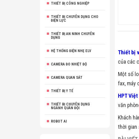
THIẾT BỊ CÔNG NGHIỆP
THIẾT BỊ CHUYÊN DỤNG CHO
ĐIỆN LỰC
THIẾT BỊ AN NINH CHUYÊN
DỤNG
HỆ THỐNG ĐIỆN NHẸ ELV
Thiết bị 
của các c
CAMERA ĐO NHIỆT ĐỘ
Một số lo
CAMERA QUAN SÁT
fax, máy 
THIẾT BỊ Y TẾ
HPT Việt
văn phòng
THIẾT BỊ CHUYÊN DỤNG
NGÀNH QUÂN ĐỘI
Khách hàn
ROBOT AI
thời gian