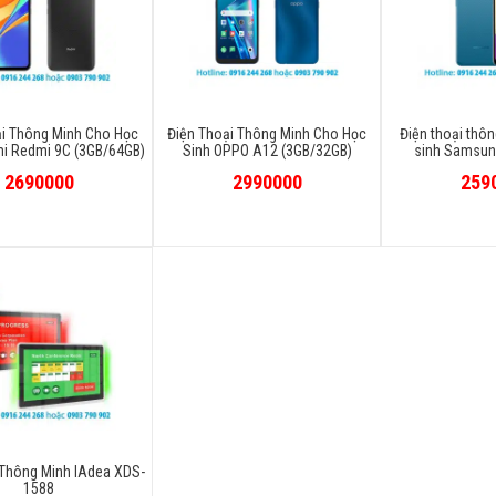
ại Thông Minh Cho Học
Điện Thoại Thông Minh Cho Học
Điện thoại thô
mi Redmi 9C (3GB/64GB)
Sinh OPPO A12 (3GB/32GB)
sinh Samsun
2690000
2990000
259
 Thông Minh IAdea XDS-
1588