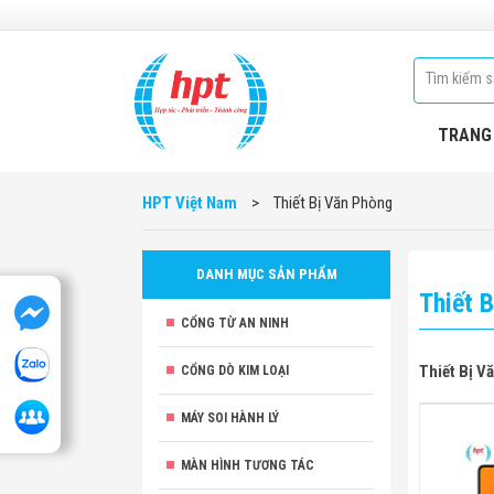
TRANG
HPT Việt Nam
>
Thiết Bị Văn Phòng
DANH MỤC SẢN PHẨM
Thiết 
CỔNG TỪ AN NINH
Thiết Bị V
CỔNG DÒ KIM LOẠI
MÁY SOI HÀNH LÝ
MÀN HÌNH TƯƠNG TÁC