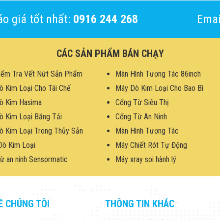
o giá tốt nhất:
0916 244 268
Emai
CÁC SẢN PHẨM BÁN CHẠY
iểm Tra Vết Nứt Sản Phẩm
Màn Hình Tương Tác 86inch
ò Kim Loại Cho Tái Chế
Máy Dò Kim Loại Cho Bao Bì
ò Kim Hasima
Cổng Từ Siêu Thị
ò Kim Loại Băng Tải
Cổng Từ An Ninh
ò Kim Loại Trong Thủy Sản
Màn Hình Tương Tác
Dò Kim Loại
Máy Chiết Rót Tự Động
ừ an ninh Sensormatic
Máy xray soi hành lý
Ề CHÚNG TÔI
THÔNG TIN KHÁC