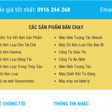
o giá tốt nhất:
0916 244 268
Emai
CÁC SẢN PHẨM BÁN CHẠY
iểm Tra Vết Nứt Sản Phẩm
Màn Hình Tương Tác 86inch
ò Kim Loại Cho Tái Chế
Máy Dò Kim Loại Cho Bao Bì
ò Kim Hasima
Cổng Từ Siêu Thị
ò Kim Loại Băng Tải
Cổng Từ An Ninh
ò Kim Loại Trong Thủy Sản
Màn Hình Tương Tác
Dò Kim Loại
Máy Chiết Rót Tự Động
ừ an ninh Sensormatic
Máy xray soi hành lý
Ề CHÚNG TÔI
THÔNG TIN KHÁC