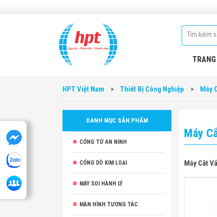
TRANG
HPT Việt Nam
>
Thiết Bị Công Nghiệp
>
Máy C
DANH MỤC SẢN PHẨM
Máy Cắ
CỔNG TỪ AN NINH
Máy Cắt V
CỔNG DÒ KIM LOẠI
MÁY SOI HÀNH LÝ
MÀN HÌNH TƯƠNG TÁC