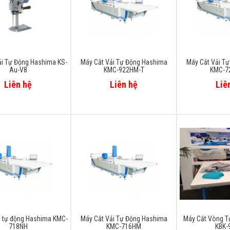
ải Tự Động Hashima KS-
Máy Cắt Vải Tự Động Hashima
Máy Cắt Vải T
Au-V8
KMC-922HM-T
KMC-7
Liên hệ
Liên hệ
Liê
i tự động Hashima KMC-
Máy Cắt Vải Tự Động Hashima
Máy Cắt Vòng T
718NH
KMC-716HM
KBK-