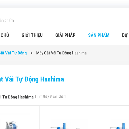
 CHỦ
GIỚI THIỆU
GIẢI PHÁP
SẢN PHẨM
DỰ 
ắt Vải Tự Động
>
Máy Cắt Vải Tự Động Hashima
t Vải Tự Động Hashima
ải Tự Động Hashima
| Tìm thấy 8 sản phẩm