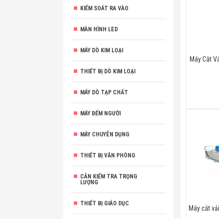
KIỂM SOÁT RA VÀO
MÀN HÌNH LED
MÁY DÒ KIM LOẠI
Máy Cắt V
THIẾT BỊ DÒ KIM LOẠI
MÁY DÒ TẠP CHẤT
MÁY ĐẾM NGƯỜI
MÁY CHUYÊN DỤNG
THIẾT BỊ VĂN PHÒNG
CÂN KIỂM TRA TRỌNG
LƯỢNG
THIẾT BỊ GIÁO DỤC
Máy cắt vả