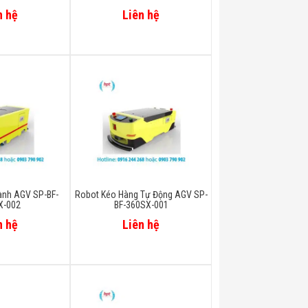
n hệ
Liên hệ
ành AGV SP-BF-
Robot Kéo Hàng Tự Động AGV SP-
X-002
BF-360SX-001
n hệ
Liên hệ