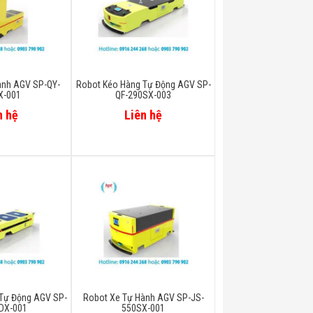
ành AGV SP-QY-
Robot Kéo Hàng Tự Động AGV SP-
X-001
QF-290SX-003
n hệ
Liên hệ
Tự Động AGV SP-
Robot Xe Tự Hành AGV SP-JS-
DX-001
550SX-001