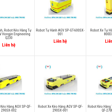
nh, Robot Kéo Hàng Tự
Robot Tự Hành AGV SP-GT-600SX-
Robot Xe Tự H
 Hongjin Engineering
001
800D
Q230
Liên hệ
Liê
Liên hệ
 Kéo Hàng AGV SP-QF-
Robot Xe Kéo Hàng AGV SP-QF-
Robot Kéo Hàng 
290SX-002
290SX-001
QF-270