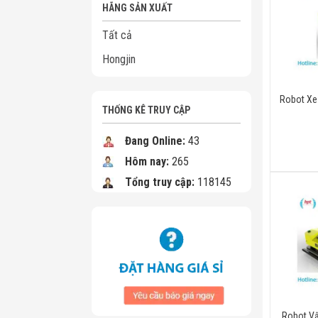
HÃNG SẢN XUẤT
Tất cả
Hongjin
Robot Xe
THỐNG KÊ TRUY CẬP
Đang Online:
43
Hôm nay:
265
Tổng truy cập:
118145
Robot Vậ