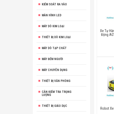
KIỂM SOÁT RA VÀO
MÀN HÌNH LED
MÁY DÒ KIM LOẠI
Xe Tự Hà
Động AGV
THIẾT BỊ DÒ KIM LOẠI
MÁY DÒ TẠP CHẤT
MÁY ĐẾM NGƯỜI
MÁY CHUYÊN DỤNG
THIẾT BỊ VĂN PHÒNG
CÂN KIỂM TRA TRỌNG
LƯỢNG
THIẾT BỊ GIÁO DỤC
Robot Xe