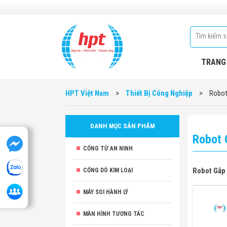
TRANG
HPT Việt Nam
>
Thiết Bị Công Nghiệp
>
Robot
DANH MỤC SẢN PHẨM
Robot 
CỔNG TỪ AN NINH
Robot Gắp
CỔNG DÒ KIM LOẠI
MÁY SOI HÀNH LÝ
MÀN HÌNH TƯƠNG TÁC