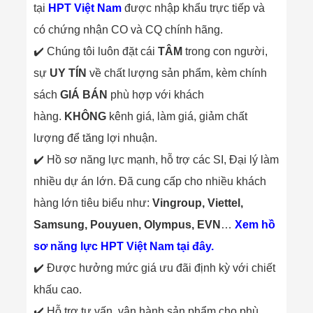
tại
HPT Việt Nam
được nhập khẩu trực tiếp và
có chứng nhận CO và CQ chính hãng.
✔️ Chúng tôi luôn đặt cái
TÂM
trong con người,
sự
UY TÍN
về chất lượng sản phẩm, kèm chính
sách
GIÁ BÁN
phù hợp với khách
hàng.
KHÔNG
kênh giá, làm giá, giảm chất
lượng để tăng lợi nhuận.
✔️ Hồ sơ năng lực mạnh, hỗ trợ các SI, Đại lý làm
nhiều dự án lớn. Đã cung cấp cho nhiều khách
hàng lớn tiêu biểu như:
Vingroup, Viettel,
Samsung, Pouyuen, Olympus, EVN
…
Xem hồ
sơ năng lực HPT Việt Nam tại đây.
✔️ Được hưởng mức giá ưu đãi định kỳ với chiết
khấu cao.
✔️ Hỗ trợ tư vấn, vận hành sản phẩm cho phù