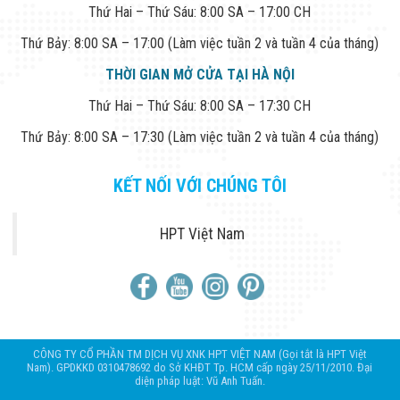
Thứ Hai – Thứ Sáu: 8:00 SA – 17:00 CH
Thứ Bảy: 8:00 SA – 17:00 (Làm việc tuần 2 và tuần 4 của tháng)
THỜI GIAN MỞ CỬA TẠI HÀ NỘI
Thứ Hai – Thứ Sáu: 8:00 SA – 17:30 CH
Thứ Bảy: 8:00 SA – 17:30 (Làm việc tuần 2 và tuần 4 của tháng)
KẾT NỐI VỚI CHÚNG TÔI
HPT Việt Nam
CÔNG TY CỔ PHẦN TM DỊCH VỤ XNK HPT VIỆT NAM (Gọi tắt là HPT Việt
Nam). GPDKKD 0310478692 do Sở KHĐT Tp. HCM cấp ngày 25/11/2010. Đại
diện pháp luật: Vũ Anh Tuấn.