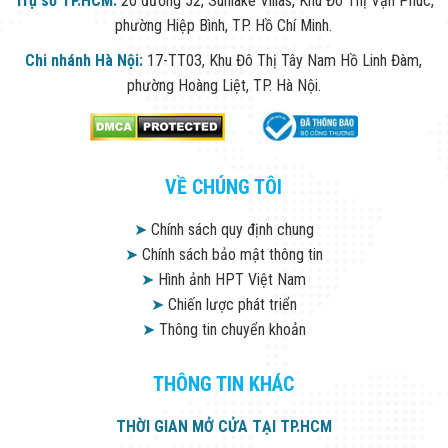
Trụ sở TP.HCM:
20 đường 52, Sunlake Villas, Khu Đô Thị Vạn Phúc,
phường Hiệp Bình, TP. Hồ Chí Minh.
Chi nhánh Hà Nội:
17-TT03, Khu Đô Thị Tây Nam Hồ Linh Đàm,
phường Hoàng Liệt, TP. Hà Nội.
VỀ CHÚNG TÔI
➤
Chính sách quy định chung
➤
Chính sách bảo mật thông tin
➤
Hình ảnh HPT Việt Nam
➤
Chiến lược phát triển
➤
Thông tin chuyển khoản
THÔNG TIN KHÁC
THỜI GIAN MỞ CỬA TẠI TP.HCM