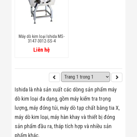
Công Nghiệp
Thiết Bị Ngành
Giáo Dục
Thiết Bị Ngành
Thủy Sản
Thiết Bị Ngành
Giày Da, Túi
Máy dò kim loại Ishida MS-
Xách
3147-3012-SS-4
Dự Án Triển
Liên hệ
Khai
Dự Án Ngành
Thủy Sản
Dự Án Ngành
Thực Phẩm
Dự Án Ngành
Siêu Thị - Ngân
Ishida là nhà sản xuất các dòng sản phẩm máy
Hàng
dò kim loại đa dạng, gồm máy kiểm tra trọng
Dự Án Ngành
Giáo Dục -
lượng, máy đóng túi, máy dò tạp chất bằng tia X,
Trường Học
máy dò kim loại, máy hàn khay và thiết bị đóng
Dự Án Ngành
Điện Tử
sản phẩm đầu ra, tháp tích hợp và nhiều sản
Dự Án Ngành
Công An - Quân
phẩm khác.