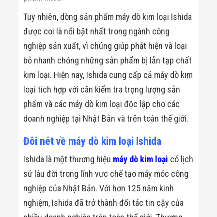
Đội
Dự Án Khối Nhà
Tuy nhiên, dòng sản phẩm máy dò kim loại Ishida
Máy
được coi là nổi bật nhất trong ngành công
Dự Án Kho
Xưởng -
nghiệp sản xuất, vì chúng giúp phát hiện và loại
Logistics
bỏ nhanh chóng những sản phẩm bị lẫn tạp chất
Tin Tức
Tin Công Nghệ
kim loại. Hiện nay, Ishida cung cấp cả máy dò kim
Tin Khuyến Mãi
Tin Tuyển Dụng
loại tích hợp với cân kiểm tra trọng lượng sản
Liên Hệ
phẩm và các máy dò kim loại độc lập cho các
doanh nghiệp tại Nhật Bản và trên toàn thế giới.
Đôi nét về máy dò kim loại Ishida
Ishida là một thương hiệu
máy dò kim loại
có lịch
sử lâu đời trong lĩnh vực chế tạo máy móc công
nghiệp của Nhật Bản. Với hơn 125 năm kinh
nghiệm, Ishida đã trở thành đối tác tin cậy của