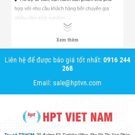
hợp với nhu cầu khách hàng bởi chuyên gia
nhiều năm kinh nghiệm.
✔️ Thường xuyên cập nhật thông tin về sản phẩm
và công nghệ mới cho Đối tác, khách hàng.
Xem thêm
Liên hệ để được báo giá tốt nhất:
0916 244
268
Email: sale@hptvn.com