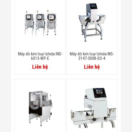
Bị Ngành Thủy
Sản - Đông
Lạnh
Giải Pháp Thiết
Bị Ngành Thực
Phẩm Đóng Gói
Giải Pháp Thiết
Bị Ngành May
Mặc - Giày Da
Giải Pháp Thiết
Máy dò kim loại Ishida IND-
Máy dò kim loại Ishida MS-
Bị Ngành Linh
6013-WP-E
3147-3008-SS-4
Kiện Điện Tử
Liên hệ
Liên hệ
Giải Pháp Thiết
Bị Ngành Giáo
Dục
Giải Pháp Thiết
Bị Ngành Bán
Lẻ - Retail
Giải Pháp
Chuyên Dụng
Ngành Công An
- Quân Đội
Giải Pháp Bãi
Giữ Xe Thông