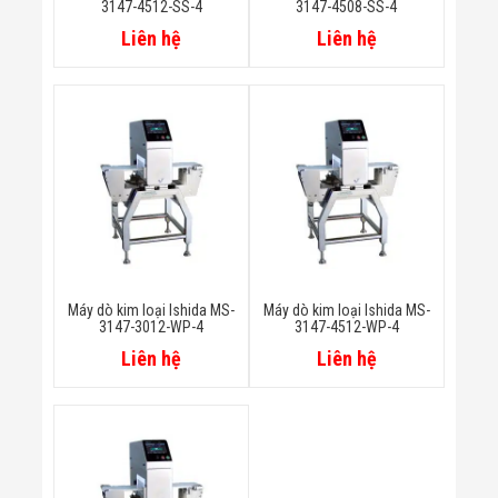
3147-4512-SS-4
3147-4508-SS-4
Flycam
Robot Tự Hành
Liên hệ
Liên hệ
Robot AI
THIẾT BỊ KIỂM
SOÁT RA VÀO
Cổng Dò Kim
Loại
Máy Soi Hành
Lý (X-Ray)
Cổng Phân Làn
Tự Động
Nhận Diện
Khuôn Mặt
Hệ Thống Điện
Nhẹ
Máy dò kim loại Ishida MS-
Máy dò kim loại Ishida MS-
3147-3012-WP-4
3147-4512-WP-4
Thiết Bị Theo
Ngành
Liên hệ
Liên hệ
Thiết Bị Ngành
Thực Phẩm
Thiết Bị Ngành
Thực Phẩm
Matrixcope
Thiết Bị Ngành