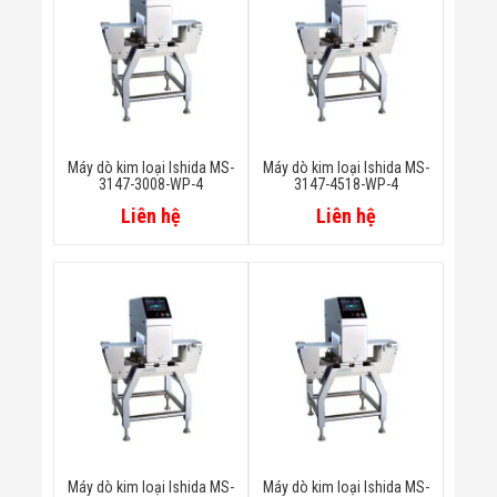
Màn Hình LED
Thiết Bị Chống
Ghi Âm
Máy X-Ray
Thực Phẩm
Máy Dò Kim
Loại Công
Nghiệp
Máy dò kim loại Ishida MS-
Máy dò kim loại Ishida MS-
Thiết Bị Công
3147-3008-WP-4
3147-4518-WP-4
Nghệ Cao
Liên hệ
Liên hệ
Ống Nhòm
Chuyên Dụng
Đo Lực - Sức
Căng - Sức
Nén
Máy Kiểm Tra
Khuyết Tật
Máy Kiểm Tra
Vết Nứt Sản
Phẩm
Máy Kiểm Tra
Bo Mạch Điện
Tử
Máy dò kim loại Ishida MS-
Máy dò kim loại Ishida MS-
Súng Bắn