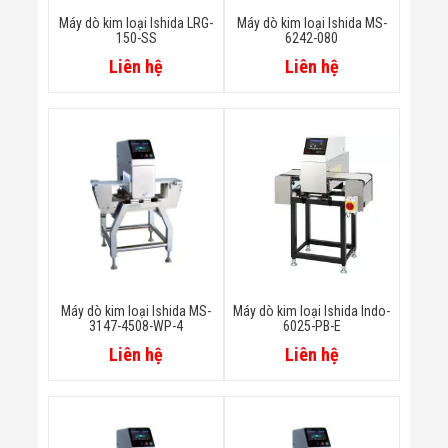
Minh
Máy dò kim loại Ishida LRG-
Máy dò kim loại Ishida MS-
Sản Phẩm
150-SS
6242-080
THIẾT BỊ AN
Liên hệ
Liên hệ
NINH
Camera Thông
Minh
Cổng Từ Siêu
Thị
Máy Đếm
Người
Máy Dò Tìm
Thuốc Nổ
Phòng Chống
Khủng Bố
Camera Đo
Thân Nhiệt
Máy dò kim loại Ishida MS-
Máy dò kim loại Ishida Indo-
THIẾT BỊ
3147-4508-WP-4
6025-PB-E
CHUYÊN
Liên hệ
Liên hệ
DỤNG
Máy Dò Tạp
Chất
Màn Hình
Tương Tác