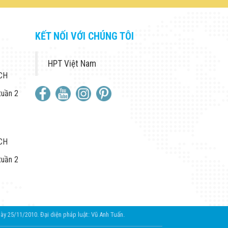
KẾT NỐI VỚI CHÚNG TÔI
HPT Việt Nam
 CH
tuần 2
 CH
tuần 2
25/11/2010. Đại diện pháp luật: Vũ Anh Tuấn.