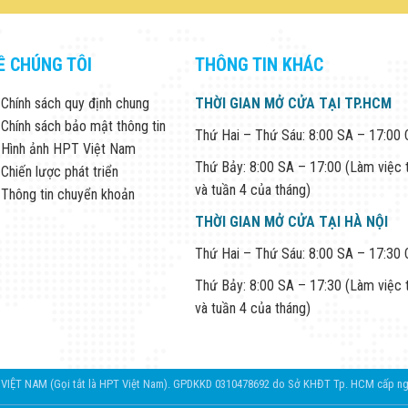
Ề CHÚNG TÔI
THÔNG TIN KHÁC
Chính sách quy định chung
THỜI GIAN MỞ CỬA TẠI TP.HCM
Chính sách bảo mật thông tin
Thứ Hai – Thứ Sáu: 8:00 SA – 17:00
Hình ảnh HPT Việt Nam
Thứ Bảy: 8:00 SA – 17:00 (Làm việc 
Chiến lược phát triển
và tuần 4 của tháng)
Thông tin chuyển khoản
THỜI GIAN MỞ CỬA TẠI HÀ NỘI
Thứ Hai – Thứ Sáu: 8:00 SA – 17:30
Thứ Bảy: 8:00 SA – 17:30 (Làm việc 
và tuần 4 của tháng)
T NAM (Gọi tắt là HPT Việt Nam). GPDKKD 0310478692 do Sở KHĐT Tp. HCM cấp ngày 