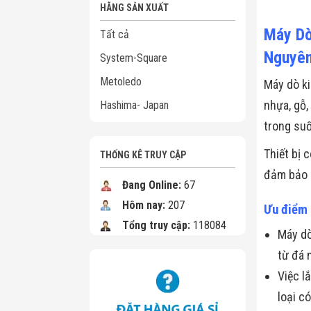
HÃNG SẢN XUẤT
Máy Dò
Tất cả
Nguyên
System-Square
Metoledo
Máy dò ki
nhựa, gỗ,
Hashima- Japan
trong suố
Thiết bị 
THỐNG KÊ TRUY CẬP
đảm bảo h
Đang Online:
67
Hôm nay:
207
Ưu điểm 
Tổng truy cập:
118084
Máy dò
từ đá 
Việc l
loại c