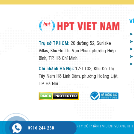
V
➤
➤
Trụ sở TP.HCM:
20 đường 52, Sunlake
➤
Villas, Khu Đô Thị Vạn Phúc, phường Hiệp
➤
Bình, TP. Hồ Chí Minh.
➤
Chi nhánh Hà Nội:
17-TT03, Khu Đô Thị
Tây Nam Hồ Linh Đàm, phường Hoàng Liệt,
TP. Hà Nội.
CÔNG TY CỔ PHẦN TM DỊCH VỤ XNK HPT VIỆ
0916 244 268