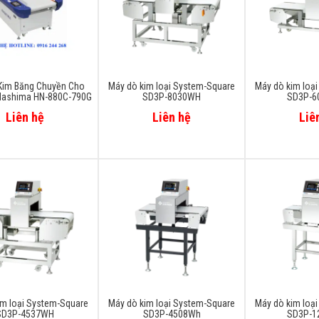
Kim Băng Chuyền Cho
Máy dò kim loại System-Square
Máy dò kim loạ
Hashima HN-880C-790G
SD3P-8030WH
SD3P-6
Liên hệ
Liên hệ
Liê
im loại System-Square
Máy dò kim loại System-Square
Máy dò kim loạ
SD3P-4537WH
SD3P-4508Wh
SD3P-1