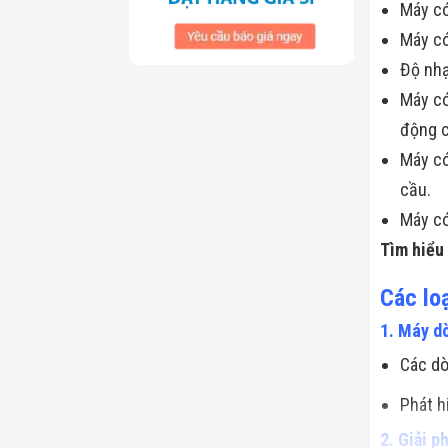
Máy có
Máy có
Độ nhạ
Máy có
động 
Máy có
cầu.
Máy có
Tìm hiểu
Các lo
1. Máy dò
Các d
Phát h
2. Giải p