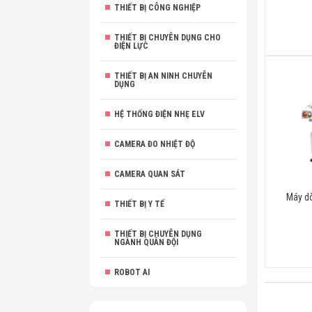
THIẾT BỊ CÔNG NGHIỆP
THIẾT BỊ CHUYÊN DỤNG CHO
ĐIỆN LỰC
THIẾT BỊ AN NINH CHUYÊN
DỤNG
HỆ THỐNG ĐIỆN NHẸ ELV
CAMERA ĐO NHIỆT ĐỘ
CAMERA QUAN SÁT
Máy dò
THIẾT BỊ Y TẾ
THIẾT BỊ CHUYÊN DỤNG
NGÀNH QUÂN ĐỘI
ROBOT AI