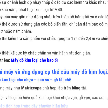
 sự chênh lệch độ nhạy thấp ở các độ cao kiểm tra khác nhau t
 khả năng phát hiện kim loại từ M40.
y của máy gần như đồng nhất trên toàn bộ băng tải và ở các l
 thể được sử dụng gần các bộ biến tần, chỉ cần đảm bảo có mộ
cơ hoặc nam châm.
 thể kiểm tra sản phẩm với chiều rộng từ 1 m đến 2,4 m và chi
 thiết kế cực kỳ chắc chắn và vận hành rất đơn giản.
 thêm:
Máy dò kim loại cho bao bì
ại máy và ứng dụng cụ thể của máy dò kim loại
 kim loại cho nhựa – cao su – gỗ tái chế
òng máy như
Matrixcope
phù hợp lắp trên
băng tải
.
iện và loại bỏ hiệu quả kim loại khỏi nhựa vụn, gỗ vụn, cao su ng
háp tích hợp trong dây chuyền hiện hữu