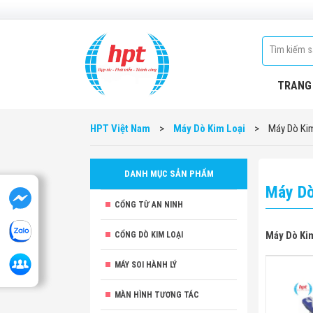
TRANG
HPT Việt Nam
>
Máy Dò Kim Loại
>
Máy Dò Kim
DANH MỤC SẢN PHẨM
Máy Dò
CỔNG TỪ AN NINH
Máy Dò Kim
CỔNG DÒ KIM LOẠI
MÁY SOI HÀNH LÝ
MÀN HÌNH TƯƠNG TÁC