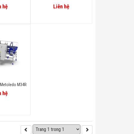
n hệ
Liên hệ
i Metoledo M34R
n hệ