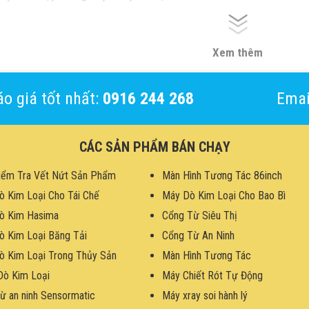
 model có
đầu cảm biến dạng tấm tháo rời
, dễ dàng lắp vào băn
cần thay đổi cấu trúc dây chuyền, tiết kiệm chi phí đầu tư và t
Xem thêm
o giá tốt nhất:
0916 244 268
Emai
CÁC SẢN PHẨM BÁN CHẠY
iểm Tra Vết Nứt Sản Phẩm
Màn Hình Tương Tác 86inch
ò Kim Loại Cho Tái Chế
Máy Dò Kim Loại Cho Bao Bì
ò Kim Hasima
Cổng Từ Siêu Thị
ò Kim Loại Băng Tải
Cổng Từ An Ninh
ò Kim Loại Trong Thủy Sản
Màn Hình Tương Tác
Dò Kim Loại
Máy Chiết Rót Tự Động
ừ an ninh Sensormatic
Máy xray soi hành lý