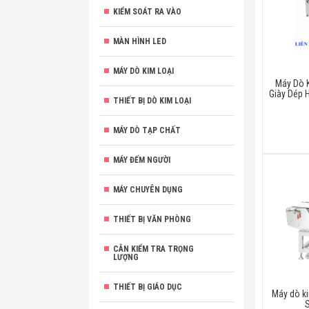
KIỂM SOÁT RA VÀO
MÀN HÌNH LED
MÁY DÒ KIM LOẠI
Máy Dò 
Giày Dép 
THIẾT BỊ DÒ KIM LOẠI
MÁY DÒ TẠP CHẤT
MÁY ĐẾM NGƯỜI
MÁY CHUYÊN DỤNG
THIẾT BỊ VĂN PHÒNG
CÂN KIỂM TRA TRỌNG
LƯỢNG
THIẾT BỊ GIÁO DỤC
Máy dò k