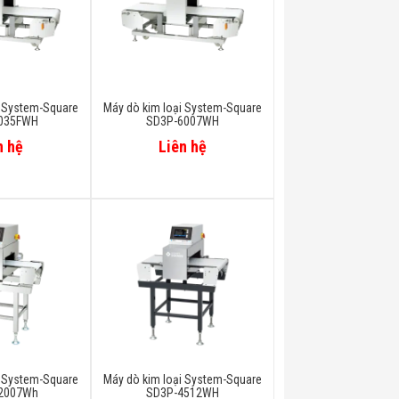
i System-Square
Máy dò kim loại System-Square
035FWH
SD3P-6007WH
n hệ
Liên hệ
i System-Square
Máy dò kim loại System-Square
2007Wh
SD3P-4512WH