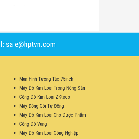
g tải sẵn có.
hời gian dừng máy.
l: sale@hptvn.com
Màn Hình Tương Tác 75inch
Máy Dò Kim Loại Trong Nông Sản
Cổng Dò Kim Loại ZKteco
Máy Đóng Gói Tự Động
Máy Dò Kim Loại Cho Dược Phẩm
Cổng Dò Vàng
Máy Dò Kim Loại Công Nghiệp