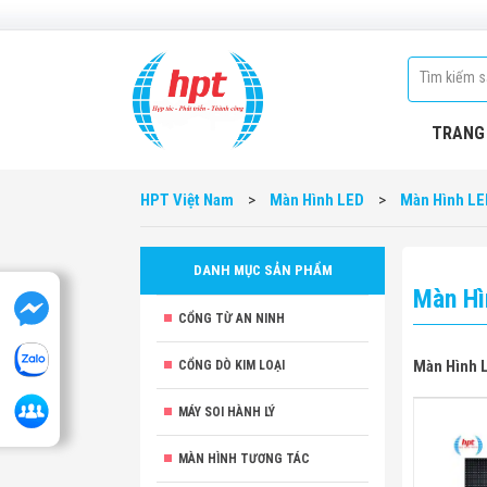
TRANG
HPT Việt Nam
>
Màn Hình LED
>
Màn Hình LE
DANH MỤC SẢN PHẨM
Màn Hì
CỔNG TỪ AN NINH
Màn Hình 
CỔNG DÒ KIM LOẠI
MÁY SOI HÀNH LÝ
MÀN HÌNH TƯƠNG TÁC