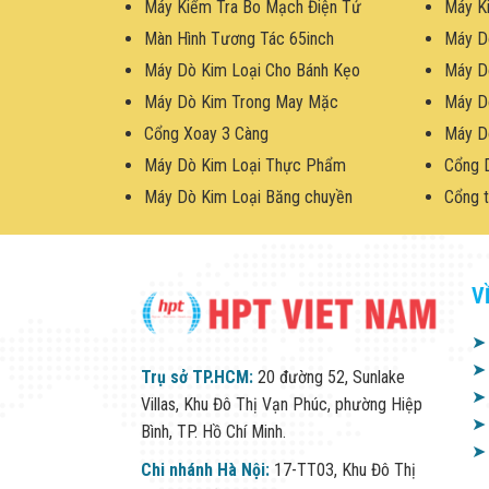
Máy Kiểm Tra Bo Mạch Điện Tử
Máy K
Màn Hình Tương Tác 65inch
Máy D
Máy Dò Kim Loại Cho Bánh Kẹo
Máy D
Máy Dò Kim Trong May Mặc
Máy D
Cổng Xoay 3 Càng
Máy D
Máy Dò Kim Loại Thực Phẩm
Cổng 
Máy Dò Kim Loại Băng chuyền
Cổng t
V
➤
➤
Trụ sở TP.HCM:
20 đường 52, Sunlake
➤
Villas, Khu Đô Thị Vạn Phúc, phường Hiệp
➤
Bình, TP. Hồ Chí Minh.
➤
Chi nhánh Hà Nội:
17-TT03, Khu Đô Thị