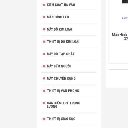
KIỂM SOÁT RA VÀO
MÀN HÌNH LED
MÁY DÒ KIM LOẠI
Màn Hình 
3
THIẾT BỊ DÒ KIM LOẠI
MÁY DÒ TẠP CHẤT
MÁY ĐẾM NGƯỜI
MÁY CHUYÊN DỤNG
THIẾT BỊ VĂN PHÒNG
CÂN KIỂM TRA TRỌNG
LƯỢNG
THIẾT BỊ GIÁO DỤC