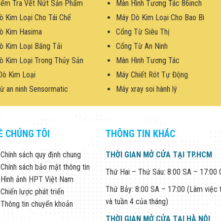
iểm Tra Vết Nứt Sản Phẩm
Màn Hình Tương Tác 86inch
ò Kim Loại Cho Tái Chế
Máy Dò Kim Loại Cho Bao Bì
ò Kim Hasima
Cổng Từ Siêu Thị
ò Kim Loại Băng Tải
Cổng Từ An Ninh
ò Kim Loại Trong Thủy Sản
Màn Hình Tương Tác
Dò Kim Loại
Máy Chiết Rót Tự Động
ừ an ninh Sensormatic
Máy xray soi hành lý
Ề CHÚNG TÔI
THÔNG TIN KHÁC
Chính sách quy định chung
THỜI GIAN MỞ CỬA TẠI TP.HCM
Chính sách bảo mật thông tin
Thứ Hai – Thứ Sáu: 8:00 SA – 17:00
Hình ảnh HPT Việt Nam
Thứ Bảy: 8:00 SA – 17:00 (Làm việc 
Chiến lược phát triển
và tuần 4 của tháng)
Thông tin chuyển khoản
THỜI GIAN MỞ CỬA TẠI HÀ NỘI