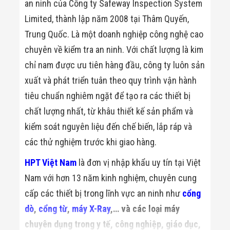
an ninh của Công ty Safeway Inspection System
Flycam
Robot Tự Hành
Limited, thành lập năm 2008 tại Thâm Quyến,
Robot AI
Trung Quốc. Là một doanh nghiệp công nghệ cao
THIẾT BỊ KIỂM
SOÁT RA VÀO
chuyên về kiểm tra an ninh. Với chất lượng là kim
Cổng Dò Kim
chỉ nam được ưu tiên hàng đầu, công ty luôn sản
Loại
Máy Soi Hành
xuất và phát triển tuân theo quy trình vận hành
Lý (X-Ray)
Cổng Phân Làn
tiêu chuẩn nghiêm ngặt để tạo ra các thiết bị
Tự Động
chất lượng nhất, từ khâu thiết kế sản phẩm và
Nhận Diện
Khuôn Mặt
kiểm soát nguyên liệu đến chế biến, lắp ráp và
Hệ Thống Điện
các thử nghiệm trước khi giao hàng.
Nhẹ
Thiết Bị Theo
HPT Việt Nam
là đơn vị nhập khẩu uy tín tại Việt
Ngành
Thiết Bị Ngành
Nam với hơn 13 năm kinh nghiệm, chuyên cung
Thực Phẩm
Thiết Bị Ngành
cấp các thiết bị trong lĩnh vực an ninh như
cổng
Thực Phẩm
dò
,
cổng từ
,
máy X-Ray
,… và các loại máy
Matrixcope
Thiết Bị Ngành
chuyên dụng trong y tế, công nghiệp, giáo dục,