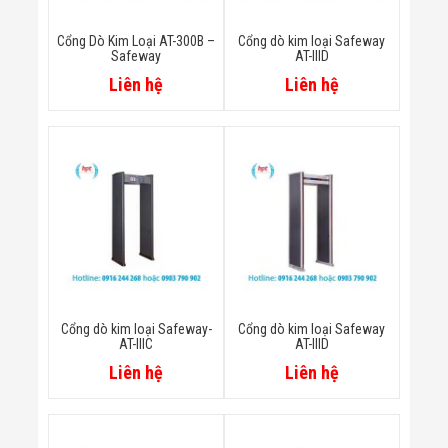
Minh
Sản Phẩm
Cổng Dò Kim Loại AT-300B –
Cổng dò kim loại Safeway
THIẾT BỊ AN
Safeway
AT-IIID
NINH
Liên hệ
Liên hệ
Camera Thông
Minh
Cổng Từ Siêu
Thị
Máy Đếm
Người
Máy Dò Tìm
Thuốc Nổ
Phòng Chống
Khủng Bố
Camera Đo
Thân Nhiệt
THIẾT BỊ
Cổng dò kim loại Safeway-
Cổng dò kim loại Safeway
CHUYÊN
AT-IIIC
AT-IIID
DỤNG
Liên hệ
Liên hệ
Máy Dò Tạp
Chất
Màn Hình
Tương Tác