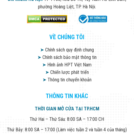
Đội
phường Hoàng Liệt, TP. Hà Nội.
Dự Án Khối Nhà
Máy
Dự Án Kho
Xưởng -
Logistics
VỀ CHÚNG TÔI
Tin Tức
Tin Công Nghệ
Tin Khuyến Mãi
➤
Chính sách quy định chung
Tin Tuyển Dụng
➤
Chính sách bảo mật thông tin
Liên Hệ
➤
Hình ảnh HPT Việt Nam
➤
Chiến lược phát triển
➤
Thông tin chuyển khoản
THÔNG TIN KHÁC
THỜI GIAN MỞ CỬA TẠI TP.HCM
Thứ Hai – Thứ Sáu: 8:00 SA – 17:00 CH
Thứ Bảy: 8:00 SA – 17:00 (Làm việc tuần 2 và tuần 4 của tháng)