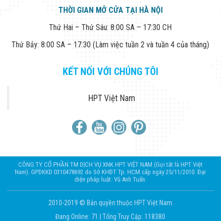
THỜI GIAN MỞ CỬA TẠI HÀ NỘI
Thứ Hai – Thứ Sáu: 8:00 SA – 17:30 CH
Thứ Bảy: 8:00 SA – 17:30 (Làm việc tuần 2 và tuần 4 của tháng)
KẾT NỐI VỚI CHÚNG TÔI
HPT Việt Nam
CÔNG TY CỔ PHẦN TM DỊCH VỤ XNK HPT VIỆT NAM (Gọi tắt là HPT Việt
Nam). GPDKKD 0310478692 do Sở KHĐT Tp. HCM cấp ngày 25/11/2010. Đại
diện pháp luật: Vũ Anh Tuấn.
2010-2019 © Bản quyền thuộc HPT Việt Nam
Đang Online: 71
|
Tổng Truy Cập: 118380