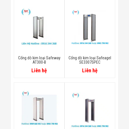
Bị Ngành Thủy
Sản - Đông
Lạnh
Giải Pháp Thiết
Bị Ngành Thực
Phẩm Đóng Gói
Giải Pháp Thiết
Bị Ngành May
Mặc - Giày Da
Giải Pháp Thiết
Bị Ngành Linh
Cổng dò kim loại Safeway
Cổng dò kim loại Safeagel
Kiện Điện Tử
AT300-B
SE3307SPEC
Giải Pháp Thiết
Liên hệ
Liên hệ
Bị Ngành Giáo
Dục
Giải Pháp Thiết
Bị Ngành Bán
Lẻ - Retail
Giải Pháp
Chuyên Dụng
Ngành Công An
- Quân Đội
Giải Pháp Bãi
Giữ Xe Thông