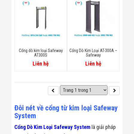
Màn Hình LED
Thiết Bị Chống
Ghi Âm
Máy X-Ray
Thực Phẩm
Máy Dò Kim
Loại Công
Nghiệp
Thiết Bị Công
Cổng dò kim loại Safeway
Cổng Dò Kim Loại AT-300A –
Nghệ Cao
AT300S
Safeway
Ống Nhòm
Liên hệ
Liên hệ
Chuyên Dụng
Đo Lực - Sức
Căng - Sức
Nén
Máy Kiểm Tra
Khuyết Tật
Máy Kiểm Tra
Vết Nứt Sản
Đôi nét về cổng từ kim loại Safeway
Phẩm
System
Máy Kiểm Tra
Bo Mạch Điện
Tử
Cổng Dò Kim Loại Safeway System
là giải pháp
Súng Bắn