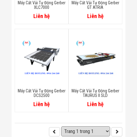
Máy Cắt Vải Tự Động Gerber
Máy Cắt Vải Tự Động Gerber
Flycam
XLC7000
GT ATRIA
Robot Tự Hành
Robot AI
Liên hệ
Liên hệ
THIẾT BỊ KIỂM
SOÁT RA VÀO
Cổng Dò Kim
Loại
Máy Soi Hành
Lý (X-Ray)
Cổng Phân Làn
Tự Động
Nhận Diện
Khuôn Mặt
Hệ Thống Điện
Nhẹ
Thiết Bị Theo
Máy Cắt Vải Tự Động Gerber
Máy Cắt Vải Tự Động Gerber
DCS2500
TAURUS II SLD
Ngành
Thiết Bị Ngành
Liên hệ
Liên hệ
Thực Phẩm
Thiết Bị Ngành
Thực Phẩm
Matrixcope
Thiết Bị Ngành