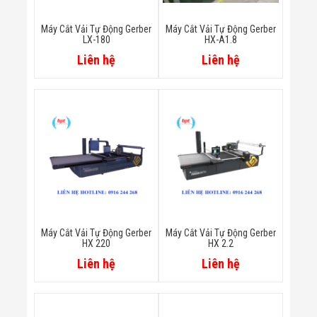
Minh
Sản Phẩm
Máy Cắt Vải Tự Động Gerber
Máy Cắt Vải Tự Động Gerber
THIẾT BỊ AN
LX-180
HX-A1.8
NINH
Liên hệ
Liên hệ
Camera Thông
Minh
Cổng Từ Siêu
Thị
Máy Đếm
Người
Máy Dò Tìm
Thuốc Nổ
Phòng Chống
Khủng Bố
Camera Đo
Thân Nhiệt
THIẾT BỊ
Máy Cắt Vải Tự Động Gerber
Máy Cắt Vải Tự Động Gerber
CHUYÊN
HX 220
HX 2.2
DỤNG
Liên hệ
Liên hệ
Máy Dò Tạp
Chất
Màn Hình
Tương Tác