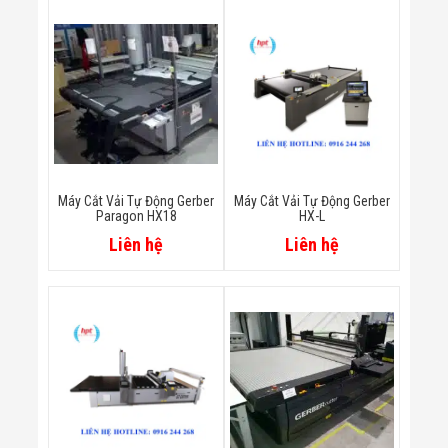
Bị Ngành Thủy
Sản - Đông
Lạnh
Giải Pháp Thiết
Bị Ngành Thực
Phẩm Đóng Gói
Giải Pháp Thiết
Bị Ngành May
Mặc - Giày Da
Giải Pháp Thiết
Bị Ngành Linh
Máy Cắt Vải Tự Động Gerber
Máy Cắt Vải Tự Động Gerber
Kiện Điện Tử
Paragon HX18
HX-L
Giải Pháp Thiết
Liên hệ
Liên hệ
Bị Ngành Giáo
Dục
Giải Pháp Thiết
Bị Ngành Bán
Lẻ - Retail
Giải Pháp
Chuyên Dụng
Ngành Công An
- Quân Đội
Giải Pháp Bãi
Giữ Xe Thông