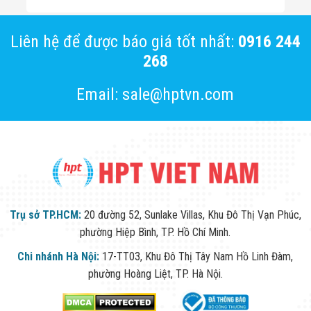
Công Nghiệp
Thiết Bị Ngành
Giáo Dục
Liên hệ để được báo giá tốt nhất:
0916 244
Thiết Bị Ngành
Thủy Sản
268
Thiết Bị Ngành
Giày Da, Túi
Email: sale@hptvn.com
Xách
Dự Án Triển
Khai
Dự Án Ngành
Thủy Sản
Dự Án Ngành
Thực Phẩm
Dự Án Ngành
Siêu Thị - Ngân
Hàng
Trụ sở TP.HCM:
20 đường 52, Sunlake Villas, Khu Đô Thị Vạn Phúc,
Dự Án Ngành
phường Hiệp Bình, TP. Hồ Chí Minh.
Giáo Dục -
Trường Học
Chi nhánh Hà Nội:
17-TT03, Khu Đô Thị Tây Nam Hồ Linh Đàm,
Dự Án Ngành
phường Hoàng Liệt, TP. Hà Nội.
Điện Tử
Dự Án Ngành
Công An - Quân