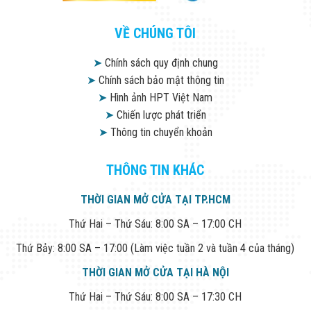
Đội
Dự Án Khối Nhà
VỀ CHÚNG TÔI
Máy
Dự Án Kho
Xưởng -
➤
Chính sách quy định chung
Logistics
➤
Chính sách bảo mật thông tin
Tin Tức
➤
Hình ảnh HPT Việt Nam
Tin Công Nghệ
Tin Khuyến Mãi
➤
Chiến lược phát triển
Tin Tuyển Dụng
➤
Thông tin chuyển khoản
Liên Hệ
THÔNG TIN KHÁC
THỜI GIAN MỞ CỬA TẠI TP.HCM
Thứ Hai – Thứ Sáu: 8:00 SA – 17:00 CH
Thứ Bảy: 8:00 SA – 17:00 (Làm việc tuần 2 và tuần 4 của tháng)
THỜI GIAN MỞ CỬA TẠI HÀ NỘI
Thứ Hai – Thứ Sáu: 8:00 SA – 17:30 CH