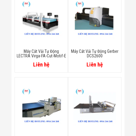
Màn Hình LED
Thiết Bị Chống
Ghi Âm
Máy X-Ray
Thực Phẩm
Máy Dò Kim
Loại Công
Nghiệp
Thiết Bị Công
Máy Cắt Vải Tự Động
Máy Cắt Vải Tự Động Gerber
Nghệ Cao
LECTRA Virga-FA-Cut-Motif-E
DCS2600
Ống Nhòm
Liên hệ
Liên hệ
Chuyên Dụng
Đo Lực - Sức
Căng - Sức
Nén
Máy Kiểm Tra
Khuyết Tật
Máy Kiểm Tra
Vết Nứt Sản
Phẩm
Máy Kiểm Tra
Bo Mạch Điện
Tử
Súng Bắn