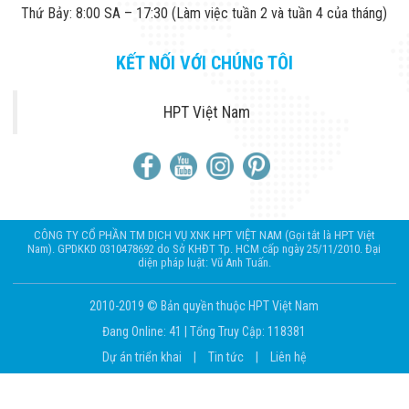
Thứ Bảy: 8:00 SA – 17:30 (Làm việc tuần 2 và tuần 4 của tháng)
KẾT NỐI VỚI CHÚNG TÔI
HPT Việt Nam
CÔNG TY CỔ PHẦN TM DỊCH VỤ XNK HPT VIỆT NAM (Gọi tắt là HPT Việt
Nam). GPDKKD 0310478692 do Sở KHĐT Tp. HCM cấp ngày 25/11/2010. Đại
diện pháp luật: Vũ Anh Tuấn.
2010-2019 © Bản quyền thuộc HPT Việt Nam
Đang Online: 41
|
Tổng Truy Cập: 118381
Dự án triển khai
|
Tin tức
|
Liên hệ