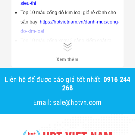
sieu-thi
Top 10 mẫu cổng dò kim loại giá rẻ dành cho
sân bay:
https://hptvietnam.vn/danh-muc/cong-
do-kim-loai
Top 10 mẫu cổng xoay 3 cảng kiểm soát ra
vào:
https://hptvietnam.vn/danh-muc/cong-
Xem thêm
xoay-3-cang
Liên hệ để được báo giá tốt nhất:
0916 244
268
Email: sale@hptvn.com