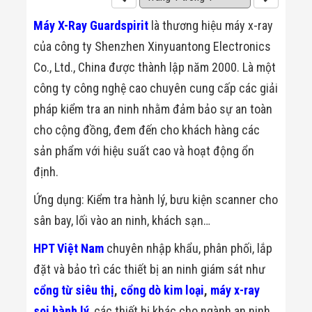
Màn Hình LED
Thiết Bị Chống
Máy X-Ray Guardspirit
là thương hiệu máy x-ray
Ghi Âm
Máy X-Ray
của công ty Shenzhen Xinyuantong Electronics
Thực Phẩm
Co., Ltd., China được thành lập năm 2000. Là một
Máy Dò Kim
Loại Công
công ty công nghệ cao chuyên cung cấp các giải
Nghiệp
pháp kiểm tra an ninh nhằm đảm bảo sự an toàn
Thiết Bị Công
Nghệ Cao
cho cộng đồng, đem đến cho khách hàng các
Ống Nhòm
Chuyên Dụng
sản phẩm với hiệu suất cao và hoạt động ổn
Đo Lực - Sức
định.
Căng - Sức
Nén
Ứng dụng: Kiểm tra hành lý, bưu kiện scanner cho
Máy Kiểm Tra
Khuyết Tật
sân bay, lối vào an ninh, khách sạn…
Máy Kiểm Tra
Vết Nứt Sản
HPT Việt Nam
chuyên nhập khẩu, phân phối, lắp
Phẩm
Máy Kiểm Tra
đặt và bảo trì các thiết bị an ninh giám sát như
Bo Mạch Điện
cổng từ siêu thị
,
cổng dò kim loại
,
máy x-ray
Tử
Súng Bắn
soi hành lý
, các thiết bị khác cho ngành an ninh,