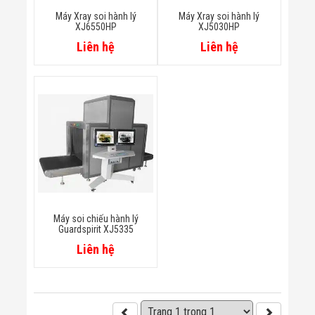
Minh
Máy Xray soi hành lý
Máy Xray soi hành lý
Sản Phẩm
XJ6550HP
XJ5030HP
THIẾT BỊ AN
Liên hệ
Liên hệ
NINH
Camera Thông
Minh
Cổng Từ Siêu
Thị
Máy Đếm
Người
Máy Dò Tìm
Thuốc Nổ
Phòng Chống
Khủng Bố
Camera Đo
Thân Nhiệt
Máy soi chiếu hành lý
THIẾT BỊ
Guardspirit XJ5335
CHUYÊN
Liên hệ
DỤNG
Máy Dò Tạp
Chất
Màn Hình
Tương Tác