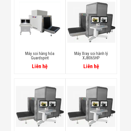
Bị Ngành Thủy
Sản - Đông
Lạnh
Giải Pháp Thiết
Bị Ngành Thực
Phẩm Đóng Gói
Giải Pháp Thiết
Bị Ngành May
Mặc - Giày Da
Giải Pháp Thiết
Máy soi hàng hóa
Máy Xray soi hành lý
Bị Ngành Linh
Guardspirit
XJ8065HP
Kiện Điện Tử
Liên hệ
Liên hệ
Giải Pháp Thiết
Bị Ngành Giáo
Dục
Giải Pháp Thiết
Bị Ngành Bán
Lẻ - Retail
Giải Pháp
Chuyên Dụng
Ngành Công An
- Quân Đội
Giải Pháp Bãi
Giữ Xe Thông