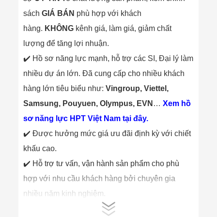
Công Nghiệp
Thiết Bị Ngành
sách
GIÁ BÁN
phù hợp với khách
Giáo Dục
Thiết Bị Ngành
hàng.
KHÔNG
kênh giá, làm giá, giảm chất
Thủy Sản
lượng để tăng lợi nhuận.
Thiết Bị Ngành
Giày Da, Túi
✔️ Hồ sơ năng lực mạnh, hỗ trợ các SI, Đại lý làm
Xách
nhiều dự án lớn. Đã cung cấp cho nhiều khách
Dự Án Triển
Khai
hàng lớn tiêu biểu như:
Vingroup, Viettel,
Dự Án Ngành
Thủy Sản
Samsung, Pouyuen, Olympus, EVN
…
Xem hồ
Dự Án Ngành
sơ năng lực HPT Việt Nam tại đây.
Thực Phẩm
Dự Án Ngành
✔️ Được hưởng mức giá ưu đãi định kỳ với chiết
Siêu Thị - Ngân
Hàng
khấu cao.
Dự Án Ngành
✔️ Hỗ trợ tư vấn, vận hành sản phẩm cho phù
Giáo Dục -
Trường Học
hợp với nhu cầu khách hàng bởi chuyên gia
Dự Án Ngành
nhiều năm kinh nghiệm.
Điện Tử
Dự Án Ngành
✔️ Thường xuyên cập nhật thông tin về sản phẩm
Công An - Quân