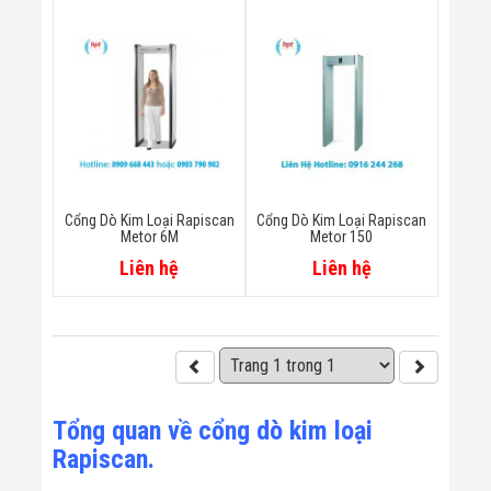
Bị Ngành Thủy
Sản - Đông
Lạnh
Giải Pháp Thiết
Bị Ngành Thực
Phẩm Đóng Gói
Giải Pháp Thiết
Bị Ngành May
Mặc - Giày Da
Giải Pháp Thiết
Bị Ngành Linh
Cổng Dò Kim Loại Rapiscan
Cổng Dò Kim Loại Rapiscan
Kiện Điện Tử
Metor 6M
Metor 150
Giải Pháp Thiết
Liên hệ
Liên hệ
Bị Ngành Giáo
Dục
Giải Pháp Thiết
Bị Ngành Bán
Lẻ - Retail
Giải Pháp
Chuyên Dụng
Ngành Công An
Tổng quan về cổng dò kim loại
- Quân Đội
Rapiscan.
Giải Pháp Bãi
Giữ Xe Thông