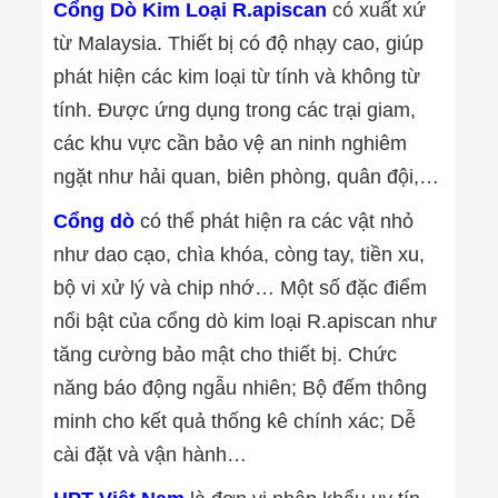
Cổng Dò Kim Loại R.apiscan
có xuất xứ
Minh
Sản Phẩm
từ Malaysia. Thiết bị có độ nhạy cao, giúp
THIẾT BỊ AN
phát hiện các kim loại từ tính và không từ
NINH
Camera Thông
tính. Được ứng dụng trong các trại giam,
Minh
các khu vực cần bảo vệ an ninh nghiêm
Cổng Từ Siêu
Thị
ngặt như hải quan, biên phòng, quân đội,…
Máy Đếm
Người
Cổng dò
có thể phát hiện ra các vật nhỏ
Máy Dò Tìm
Thuốc Nổ
như dao cạo, chìa khóa, còng tay, tiền xu,
Phòng Chống
bộ vi xử lý và chip nhớ… Một số đặc điểm
Khủng Bố
Camera Đo
nổi bật của cổng dò kim loại R.apiscan như
Thân Nhiệt
tăng cường bảo mật cho thiết bị. Chức
THIẾT BỊ
CHUYÊN
năng báo động ngẫu nhiên; Bộ đếm thông
DỤNG
Máy Dò Tạp
minh cho kết quả thống kê chính xác; Dễ
Chất
cài đặt và vận hành…
Màn Hình
Tương Tác