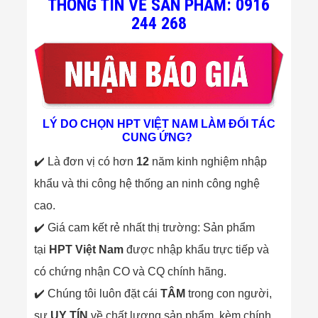
THÔNG TIN VỀ SẢN PHẨM: 0916
Flycam
244 268
Robot Tự Hành
Robot AI
THIẾT BỊ KIỂM
SOÁT RA VÀO
Cổng Dò Kim
Loại
Máy Soi Hành
Lý (X-Ray)
LÝ DO CHỌN HPT VIỆT NAM LÀM ĐỐI TÁC
Cổng Phân Làn
CUNG ỨNG?
Tự Động
Nhận Diện
✔️ Là đơn vị có hơn
12
năm kinh nghiệm nhập
Khuôn Mặt
Hệ Thống Điện
khẩu và thi công hệ thống an ninh công nghệ
Nhẹ
cao.
Thiết Bị Theo
Ngành
✔️ Giá cam kết rẻ nhất thị trường: Sản phẩm
Thiết Bị Ngành
tại
HPT Việt Nam
được nhập khẩu trực tiếp và
Thực Phẩm
Thiết Bị Ngành
có chứng nhận CO và CQ chính hãng.
Thực Phẩm
Matrixcope
✔️ Chúng tôi luôn đặt cái
TÂM
trong con người,
Thiết Bị Ngành
sự
UY TÍN
về chất lượng sản phẩm, kèm chính