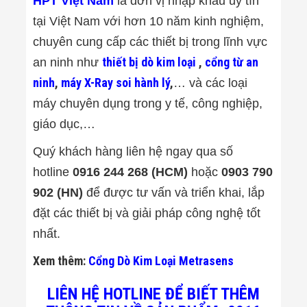
HPT Việt Nam
là đơn vị nhập khẩu uy tín
Màn Hình LED
Thiết Bị Chống
tại Việt Nam với hơn 10 năm kinh nghiệm,
Ghi Âm
chuyên cung cấp các thiết bị trong lĩnh vực
Máy X-Ray
Thực Phẩm
thiết bị dò kim loại
,
cổng từ an
an ninh như
Máy Dò Kim
Loại Công
ninh
,
máy X-Ray soi hành lý
,
… và các loại
Nghiệp
máy chuyên dụng trong y tế, công nghiệp,
Thiết Bị Công
Nghệ Cao
giáo dục,…
Ống Nhòm
Chuyên Dụng
Quý khách hàng liên hệ ngay qua số
Đo Lực - Sức
hotline
0916 244 268 (HCM)
hoặc
0903 790
Căng - Sức
Nén
902 (HN)
để được tư vấn và triển khai, lắp
Máy Kiểm Tra
Khuyết Tật
đặt các thiết bị và giải pháp công nghệ tốt
Máy Kiểm Tra
nhất.
Vết Nứt Sản
Phẩm
Xem thêm:
Cổng Dò Kim Loại Metrasens
Máy Kiểm Tra
Bo Mạch Điện
Tử
LIÊN HỆ HOTLINE ĐỂ BIẾT THÊM
Súng Bắn