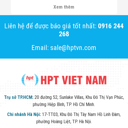
Đội
và công nghệ mới cho Đối tác, khách hàng.
Xem thêm
Dự Án Khối Nhà
Máy
Dự Án Kho
Liên hệ để được báo giá tốt nhất:
0916 244
Xưởng -
Logistics
268
Tin Tức
Tin Công Nghệ
Email: sale@hptvn.com
Tin Khuyến Mãi
Tin Tuyển Dụng
Liên Hệ
Trụ sở TP.HCM:
20 đường 52, Sunlake Villas, Khu Đô Thị Vạn Phúc,
phường Hiệp Bình, TP. Hồ Chí Minh.
Chi nhánh Hà Nội:
17-TT03, Khu Đô Thị Tây Nam Hồ Linh Đàm,
phường Hoàng Liệt, TP. Hà Nội.