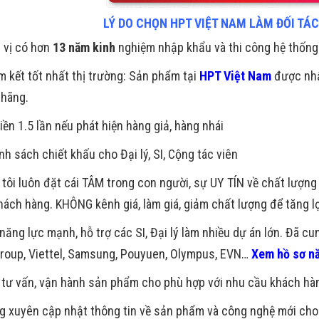
LÝ DO CHỌN HPT VIỆT NAM LÀM ĐỐI TÁ
 vị có hơn
13 năm kinh
nghiệm nhập khẩu và thi công hệ thống
m kết tốt nhất thị trường: Sản phẩm tại
HPT Việt Nam
được nhậ
 hãng.
iền 1.5 lần nếu phát hiện hàng giả, hàng nhái
nh sách chiết khấu cho Đại lý, SI, Cộng tác viên
tôi luôn đặt cái TÂM trong con người, sự UY TÍN về chất lượ
hách hàng. KHÔNG kênh giá, làm giá, giảm chất lượng để tăng l
năng lực mạnh, hỗ trợ các SI, Đại lý làm nhiều dự án lớn. Đã c
group, Viettel, Samsung, Pouyuen, Olympus, EVN…
Xem hồ sơ nă
 tư vấn, vận hành sản phẩm cho phù hợp với nhu cầu khách hà
 xuyên cập nhật thông tin về sản phẩm và công nghệ mới cho 