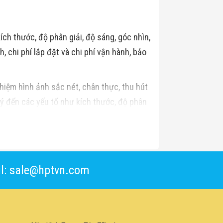
ch thước, độ phân giải, độ sáng, góc nhìn,
 chi phí lắp đặt và chi phí vận hành, bảo
nghiệm hình ảnh sắc nét, chân thực, thu hút
ý đến các yếu tố như kích thước, độ phân
n phối màn hình LED hàng đầu Việt Nam,
h hàng.
l: sale@hptvn.com