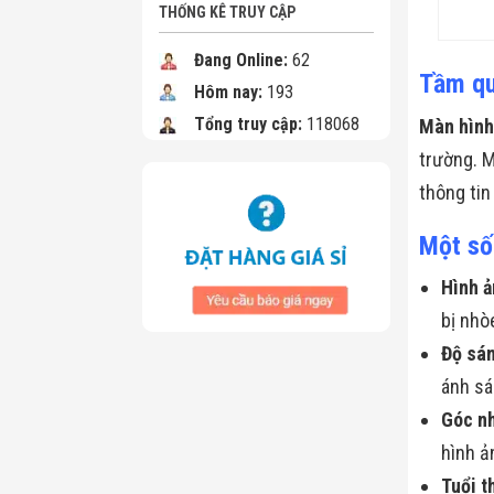
THỐNG KÊ TRUY CẬP
Đang Online:
62
Tầm qu
Hôm nay:
193
Tổng truy cập:
118068
Màn hình
trường. M
thông tin
Một số
Hình ả
bị nhò
Độ sán
ánh s
Góc nh
hình ả
Tuổi t