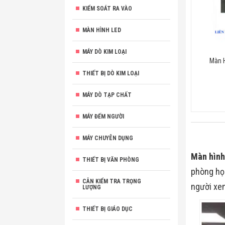
KIỂM SOÁT RA VÀO
MÀN HÌNH LED
MÁY DÒ KIM LOẠI
Màn H
THIẾT BỊ DÒ KIM LOẠI
MÁY DÒ TẠP CHẤT
MÁY ĐẾM NGƯỜI
MÁY CHUYÊN DỤNG
Màn hình
THIẾT BỊ VĂN PHÒNG
phòng họp
CÂN KIỂM TRA TRỌNG
người xe
LƯỢNG
THIẾT BỊ GIÁO DỤC