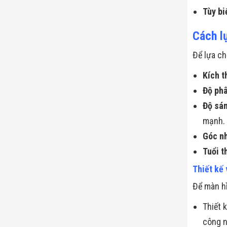
Tùy bi
Cách l
Để lựa ch
Kích t
Độ phâ
Độ sán
mạnh.
Góc nh
Tuổi t
Thiết kế 
Để màn hì
Thiết 
công n