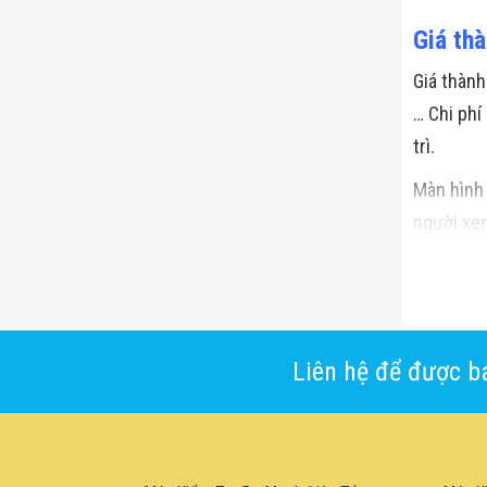
Giá th
Giá thành
… Chi phí
trì.
Màn hình 
người xem
giải, độ 
cung cấp 
Liên hệ để được bá