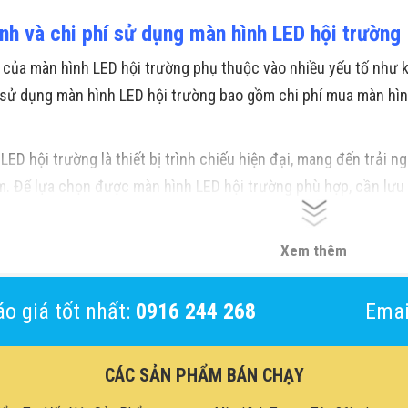
ành và chi phí sử dụng màn hình LED hội trường
 của màn hình LED hội trường phụ thuộc vào nhiều yếu tố như kí
 sử dụng màn hình LED hội trường bao gồm chi phí mua màn hình,
LED hội trường là thiết bị trình chiếu hiện đại, mang đến trải 
. Để lựa chọn được màn hình LED hội trường phù hợp, cần lưu 
sáng, góc nhìn và tuổi thọ màn hình.
HPT Việt Nam
là đơn vị phâ
đa dạng các loại màn hình LED, đáp ứng mọi nhu cầu của khác
Xem thêm
o giá tốt nhất:
0916 244 268
Emai
CÁC SẢN PHẨM BÁN CHẠY