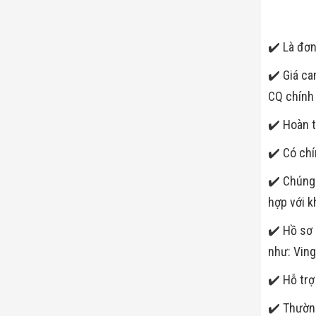
✔️ Là đơn
✔️ Giá ca
CQ chính
✔️ Hoàn t
✔️ Có chí
✔️ Chúng 
hợp với k
✔️ Hồ sơ 
như: Vin
✔️ Hỗ trợ
✔️ Thường