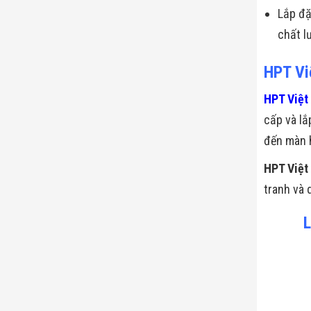
Lắp đặ
chất l
HPT Vi
HPT Việt
cấp và lắ
đến màn h
HPT Việt
tranh và 
L