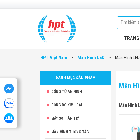
TRANG
HPT Việt Nam
>
Màn Hình LED
>
Màn Hình LED
DANH MỤC SẢN PHẨM
Màn Hì
CỔNG TỪ AN NINH
Màn Hình 
CỔNG DÒ KIM LOẠI
MÁY SOI HÀNH LÝ
MÀN HÌNH TƯƠNG TÁC