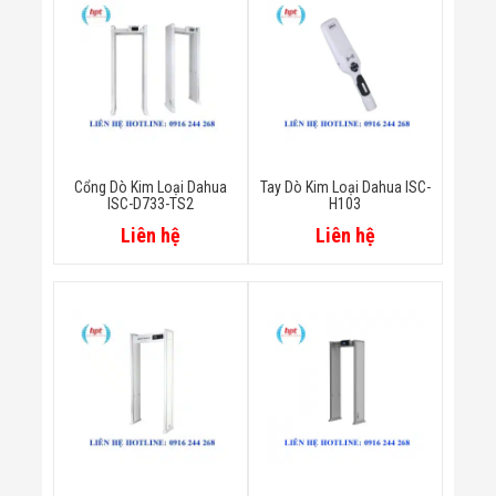
Màn Hình LED
Thiết Bị Chống
Ghi Âm
Máy X-Ray
Thực Phẩm
Máy Dò Kim
Loại Công
Nghiệp
Thiết Bị Công
Cổng Dò Kim Loại Dahua
Tay Dò Kim Loại Dahua ISC-
Nghệ Cao
ISC-D733-TS2
H103
Ống Nhòm
Liên hệ
Liên hệ
Chuyên Dụng
Đo Lực - Sức
Căng - Sức
Nén
Máy Kiểm Tra
Khuyết Tật
Máy Kiểm Tra
Vết Nứt Sản
Phẩm
Máy Kiểm Tra
Bo Mạch Điện
Tử
Súng Bắn