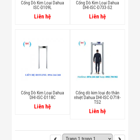
Cổng Dò Kim Loại Dahua
Cổng Dò Kim Loại Dahua
Flycam
ISC-D109L
DHI-ISC-D733-S2
Robot Tự Hành
Robot AI
Liên hệ
Liên hệ
THIẾT BỊ KIỂM
SOÁT RA VÀO
Cổng Dò Kim
Loại
Máy Soi Hành
Lý (X-Ray)
Cổng Phân Làn
Tự Động
Nhận Diện
Khuôn Mặt
Hệ Thống Điện
Nhẹ
Thiết Bị Theo
Cổng Dò Kim Loại Dahua
Cổng dò kim loại đo thân
DHI-ISC-D118C
nhiệt Dahua DHI-ISC-D718-
Ngành
TS2
Thiết Bị Ngành
Liên hệ
Liên hệ
Thực Phẩm
Thiết Bị Ngành
Thực Phẩm
Matrixcope
Thiết Bị Ngành