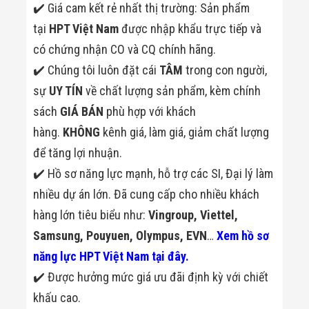
✔️ Giá cam kết rẻ nhất thị trường: Sản phẩm
tại
HPT Việt Nam
được nhập khẩu trực tiếp và
có chứng nhận CO và CQ chính hãng.
✔️ Chúng tôi luôn đặt cái
TÂM
trong con người,
sự
UY TÍN
về chất lượng sản phẩm, kèm chính
sách
GIÁ BÁN
phù hợp với khách
hàng.
KHÔNG
kênh giá, làm giá, giảm chất lượng
để tăng lợi nhuận.
✔️ Hồ sơ năng lực mạnh, hỗ trợ các SI, Đại lý làm
nhiều dự án lớn. Đã cung cấp cho nhiều khách
hàng lớn tiêu biểu như:
Vingroup, Viettel,
Samsung, Pouyuen, Olympus, EVN
…
Xem hồ sơ
năng lực HPT Việt Nam tại đây.
✔️ Được hưởng mức giá ưu đãi định kỳ với chiết
khấu cao.