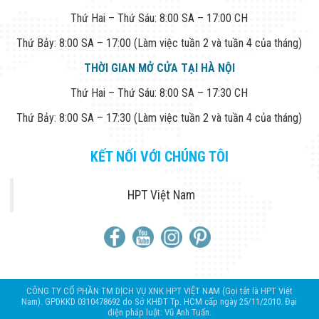
Thứ Hai – Thứ Sáu: 8:00 SA – 17:00 CH
Thứ Bảy: 8:00 SA – 17:00 (Làm việc tuần 2 và tuần 4 của tháng)
THỜI GIAN MỞ CỬA TẠI HÀ NỘI
Thứ Hai – Thứ Sáu: 8:00 SA – 17:30 CH
Thứ Bảy: 8:00 SA – 17:30 (Làm việc tuần 2 và tuần 4 của tháng)
KẾT NỐI VỚI CHÚNG TÔI
HPT Việt Nam
CÔNG TY CỔ PHẦN TM DỊCH VỤ XNK HPT VIỆT NAM (Gọi tắt là HPT Việt
Nam). GPDKKD 0310478692 do Sở KHĐT Tp. HCM cấp ngày 25/11/2010. Đại
diện pháp luật: Vũ Anh Tuấn.