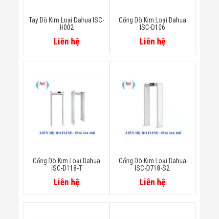
Minh
Sản Phẩm
Tay Dò Kim Loại Dahua ISC-
Cổng Dò Kim Loại Dahua
THIẾT BỊ AN
H002
ISC-D106
NINH
Liên hệ
Liên hệ
Camera Thông
Minh
Cổng Từ Siêu
Thị
Máy Đếm
Người
Máy Dò Tìm
Thuốc Nổ
Phòng Chống
Khủng Bố
Camera Đo
Thân Nhiệt
THIẾT BỊ
Cổng Dò Kim Loại Dahua
Cổng Dò Kim Loại Dahua
CHUYÊN
ISC-D118-T
ISC-D718-S2
DỤNG
Liên hệ
Liên hệ
Máy Dò Tạp
Chất
Màn Hình
Tương Tác