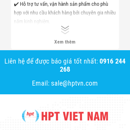
✔️ Hỗ trợ tư vấn, vận hành sản phẩm cho phù
hợp với nhu cầu khách hàng bởi chuyên gia nhiều
năm kinh nghiệm.
✔️ Thường xuyên cập nhật thông tin về sản
phẩm và công nghệ mới cho Đối tác, khách hàng.
Xem thêm
Liên hệ để được báo giá tốt nhất:
0916 244
268
Email: sale@hptvn.com