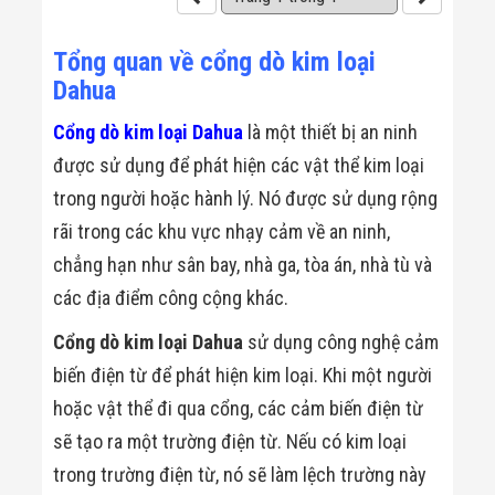
Công Nghiệp
Thiết Bị Ngành
Giáo Dục
Tổng quan về cổng dò kim loại
Thiết Bị Ngành
Dahua
Thủy Sản
Thiết Bị Ngành
Giày Da, Túi
Cổng dò kim loại Dahua
là một thiết bị an ninh
Xách
được sử dụng để phát hiện các vật thể kim loại
Dự Án Triển
Khai
trong người hoặc hành lý. Nó được sử dụng rộng
Dự Án Ngành
rãi trong các khu vực nhạy cảm về an ninh,
Thủy Sản
Dự Án Ngành
chẳng hạn như sân bay, nhà ga, tòa án, nhà tù và
Thực Phẩm
các địa điểm công cộng khác.
Dự Án Ngành
Siêu Thị - Ngân
Hàng
Cổng dò kim loại Dahua
sử dụng công nghệ cảm
Dự Án Ngành
biến điện từ để phát hiện kim loại. Khi một người
Giáo Dục -
Trường Học
hoặc vật thể đi qua cổng, các cảm biến điện từ
Dự Án Ngành
sẽ tạo ra một trường điện từ. Nếu có kim loại
Điện Tử
Dự Án Ngành
trong trường điện từ, nó sẽ làm lệch trường này
Công An - Quân