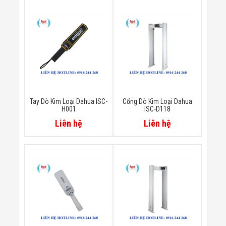
Bị Ngành Thủy
Sản - Đông
Lạnh
Giải Pháp Thiết
Bị Ngành Thực
Phẩm Đóng Gói
Giải Pháp Thiết
Bị Ngành May
Mặc - Giày Da
Giải Pháp Thiết
Bị Ngành Linh
Tay Dò Kim Loại Dahua ISC-
Cổng Dò Kim Loại Dahua
Kiện Điện Tử
H001
ISC-D118
Giải Pháp Thiết
Liên hệ
Liên hệ
Bị Ngành Giáo
Dục
Giải Pháp Thiết
Bị Ngành Bán
Lẻ - Retail
Giải Pháp
Chuyên Dụng
Ngành Công An
- Quân Đội
Giải Pháp Bãi
Giữ Xe Thông