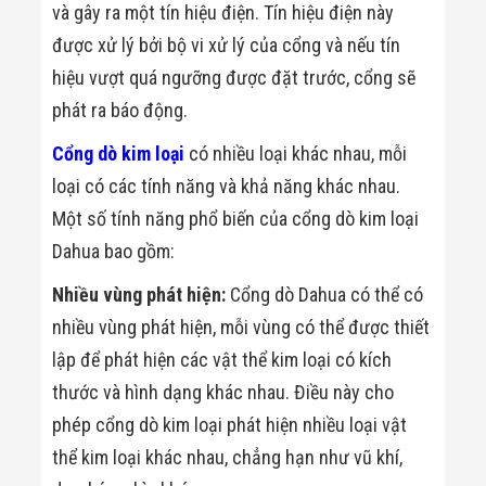
và gây ra một tín hiệu điện. Tín hiệu điện này
Đội
Dự Án Khối Nhà
được xử lý bởi bộ vi xử lý của cổng và nếu tín
Máy
Dự Án Kho
hiệu vượt quá ngưỡng được đặt trước, cổng sẽ
Xưởng -
phát ra báo động.
Logistics
Tin Tức
Cổng dò kim loại
có nhiều loại khác nhau, mỗi
Tin Công Nghệ
Tin Khuyến Mãi
loại có các tính năng và khả năng khác nhau.
Tin Tuyển Dụng
Một số tính năng phổ biến của cổng dò kim loại
Liên Hệ
Dahua bao gồm:
Nhiều vùng phát hiện:
Cổng dò Dahua có thể có
nhiều vùng phát hiện, mỗi vùng có thể được thiết
lập để phát hiện các vật thể kim loại có kích
thước và hình dạng khác nhau. Điều này cho
phép cổng dò kim loại phát hiện nhiều loại vật
thể kim loại khác nhau, chẳng hạn như vũ khí,