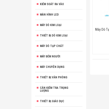
KIỂM SOÁT RA VÀO
MÀN HÌNH LED
MÁY DÒ KIM LOẠI
Máy Dò T
THIẾT BỊ DÒ KIM LOẠI
MÁY DÒ TẠP CHẤT
MÁY ĐẾM NGƯỜI
MÁY CHUYÊN DỤNG
THIẾT BỊ VĂN PHÒNG
CÂN KIỂM TRA TRỌNG
LƯỢNG
THIẾT BỊ GIÁO DỤC