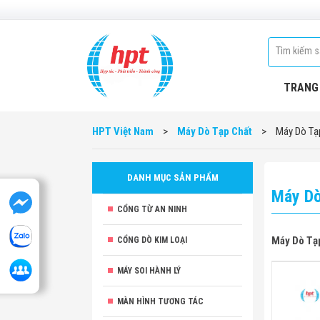
TRANG
HPT Việt Nam
>
Máy Dò Tạp Chất
>
Máy Dò Tạ
DANH MỤC SẢN PHẨM
Máy Dò
CỔNG TỪ AN NINH
Máy Dò Tạ
CỔNG DÒ KIM LOẠI
MÁY SOI HÀNH LÝ
MÀN HÌNH TƯƠNG TÁC