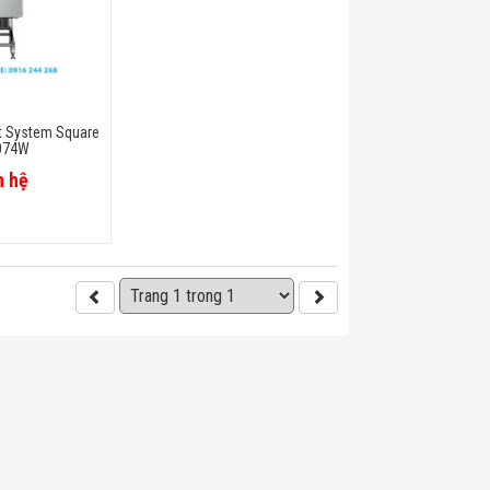
t System Square
074W
n hệ