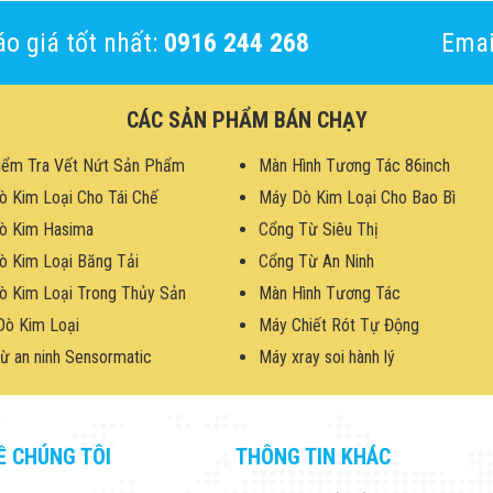
o giá tốt nhất:
0916 244 268
Emai
CÁC SẢN PHẨM BÁN CHẠY
iểm Tra Vết Nứt Sản Phẩm
Màn Hình Tương Tác 86inch
ò Kim Loại Cho Tái Chế
Máy Dò Kim Loại Cho Bao Bì
ò Kim Hasima
Cổng Từ Siêu Thị
ò Kim Loại Băng Tải
Cổng Từ An Ninh
ò Kim Loại Trong Thủy Sản
Màn Hình Tương Tác
Dò Kim Loại
Máy Chiết Rót Tự Động
ừ an ninh Sensormatic
Máy xray soi hành lý
Ề CHÚNG TÔI
THÔNG TIN KHÁC