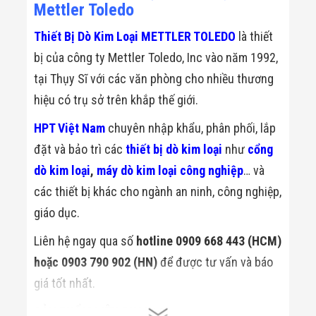
Mettler Toledo
Thiết Bị Dò Kim Loại METTLER TOLEDO
là thiết
bị của công ty Mettler Toledo, Inc vào năm 1992,
tại Thụy Sĩ với các văn phòng cho nhiều thương
hiệu có trụ sở trên khắp thế giới.
HPT Việt Nam
chuyên nhập khẩu, phân phối, lắp
đặt và bảo trì các
thiết bị dò kim loại
như
cổng
dò kim loại
,
máy dò kim loại công nghiệp
… và
các thiết bị khác cho ngành an ninh, công nghiệp,
giáo dục.
Liên hệ ngay qua số
hotline 0909 668 443 (HCM)
hoặc 0903 790 902 (HN)
để được tư vấn và báo
giá tốt nhất.
SẢN PHẨM LIÊN QUAN: