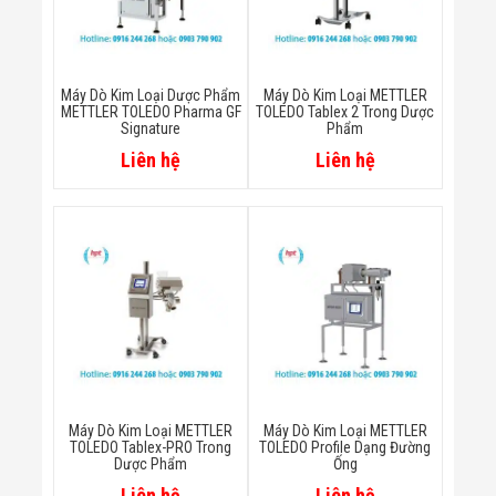
Đội
Dự Án Khối Nhà
Máy
Dự Án Kho
Máy Dò Kim Loại Dược Phẩm
Máy Dò Kim Loại METTLER
Xưởng -
METTLER TOLEDO Pharma GF
TOLEDO Tablex 2 Trong Dược
Logistics
Signature
Phẩm
Tin Tức
Liên hệ
Liên hệ
Tin Công Nghệ
Tin Khuyến Mãi
Tin Tuyển Dụng
Liên Hệ
Máy Dò Kim Loại METTLER
Máy Dò Kim Loại METTLER
TOLEDO Tablex-PRO Trong
TOLEDO Profile Dạng Đường
Dược Phẩm
Ống
Liên hệ
Liên hệ