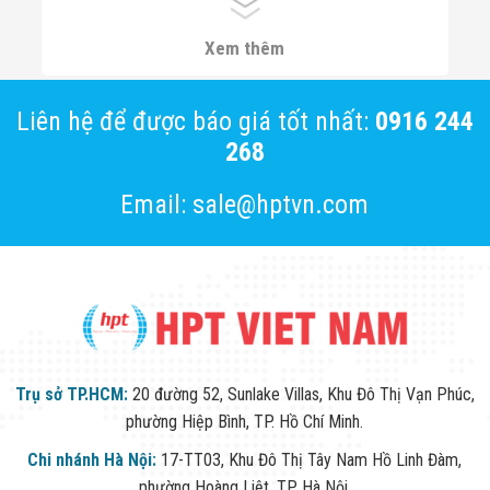
Thiết Bị Dò Kim Loại Metrasens
Xem thêm
Liên hệ để được báo giá tốt nhất:
0916 244
268
Email: sale@hptvn.com
Trụ sở TP.HCM:
20 đường 52, Sunlake Villas, Khu Đô Thị Vạn Phúc,
phường Hiệp Bình, TP. Hồ Chí Minh.
Chi nhánh Hà Nội:
17-TT03, Khu Đô Thị Tây Nam Hồ Linh Đàm,
phường Hoàng Liệt, TP. Hà Nội.