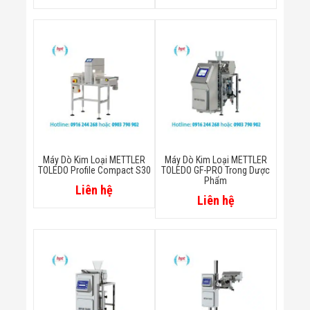
Công Nghiệp
Thiết Bị Ngành
Giáo Dục
Thiết Bị Ngành
Thủy Sản
Thiết Bị Ngành
Giày Da, Túi
Xách
Dự Án Triển
Khai
Dự Án Ngành
Thủy Sản
Dự Án Ngành
Máy Dò Kim Loại METTLER
Máy Dò Kim Loại METTLER
TOLEDO Profile Compact S30
TOLEDO GF-PRO Trong Dược
Thực Phẩm
Phẩm
Dự Án Ngành
Liên hệ
Liên hệ
Siêu Thị - Ngân
Hàng
Dự Án Ngành
Giáo Dục -
Trường Học
Dự Án Ngành
Điện Tử
Dự Án Ngành
Công An - Quân