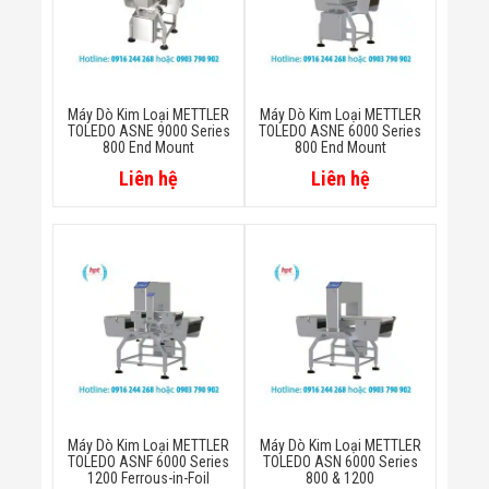
Minh
Sản Phẩm
THIẾT BỊ AN
NINH
Camera Thông
Máy Dò Kim Loại METTLER
Máy Dò Kim Loại METTLER
Minh
TOLEDO ASNE 9000 Series
TOLEDO ASNE 6000 Series
Cổng Từ Siêu
800 End Mount
800 End Mount
Thị
Liên hệ
Liên hệ
Máy Đếm
Người
Máy Dò Tìm
Thuốc Nổ
Phòng Chống
Khủng Bố
Camera Đo
Thân Nhiệt
THIẾT BỊ
CHUYÊN
DỤNG
Máy Dò Tạp
Chất
Máy Dò Kim Loại METTLER
Máy Dò Kim Loại METTLER
Màn Hình
TOLEDO ASNF 6000 Series
TOLEDO ASN 6000 Series
Tương Tác
1200 Ferrous-in-Foil
800 & 1200