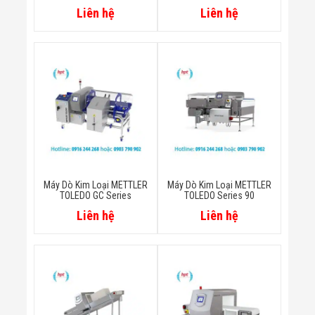
Màn Hình LED
Liên hệ
Liên hệ
Thiết Bị Chống
Ghi Âm
Máy X-Ray
Thực Phẩm
Máy Dò Kim
Loại Công
Nghiệp
Thiết Bị Công
Nghệ Cao
Ống Nhòm
Chuyên Dụng
Đo Lực - Sức
Căng - Sức
Máy Dò Kim Loại METTLER
Máy Dò Kim Loại METTLER
Nén
TOLEDO GC Series
TOLEDO Series 90
Máy Kiểm Tra
Liên hệ
Liên hệ
Khuyết Tật
Máy Kiểm Tra
Vết Nứt Sản
Phẩm
Máy Kiểm Tra
Bo Mạch Điện
Tử
Súng Bắn