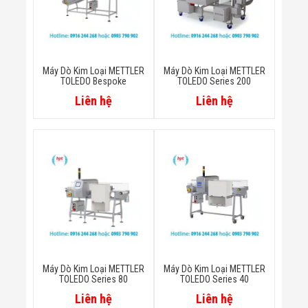
Flycam
Robot Tự Hành
Robot AI
THIẾT BỊ KIỂM
SOÁT RA VÀO
Máy Dò Kim Loại METTLER
Máy Dò Kim Loại METTLER
Cổng Dò Kim
TOLEDO Bespoke
TOLEDO Series 200
Loại
Liên hệ
Liên hệ
Máy Soi Hành
Lý (X-Ray)
Cổng Phân Làn
Tự Động
Nhận Diện
Khuôn Mặt
Hệ Thống Điện
Nhẹ
Thiết Bị Theo
Ngành
Thiết Bị Ngành
Thực Phẩm
Thiết Bị Ngành
Máy Dò Kim Loại METTLER
Máy Dò Kim Loại METTLER
Thực Phẩm
TOLEDO Series 80
TOLEDO Series 40
Matrixcope
Thiết Bị Ngành
Liên hệ
Liên hệ