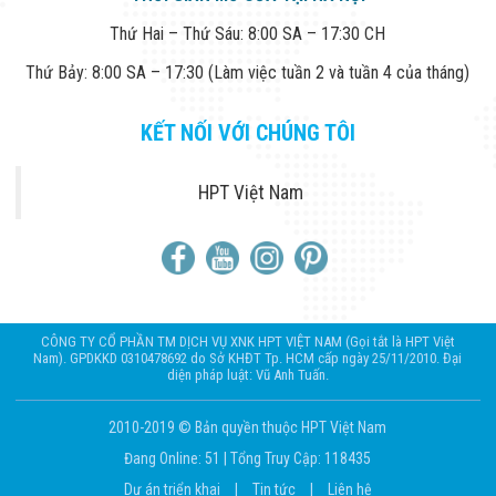
Thứ Hai – Thứ Sáu: 8:00 SA – 17:30 CH
Thứ Bảy: 8:00 SA – 17:30 (Làm việc tuần 2 và tuần 4 của tháng)
KẾT NỐI VỚI CHÚNG TÔI
HPT Việt Nam
CÔNG TY CỔ PHẦN TM DỊCH VỤ XNK HPT VIỆT NAM (Gọi tắt là HPT Việt
Nam). GPDKKD 0310478692 do Sở KHĐT Tp. HCM cấp ngày 25/11/2010. Đại
diện pháp luật: Vũ Anh Tuấn.
2010-2019 © Bản quyền thuộc HPT Việt Nam
Đang Online: 51
|
Tổng Truy Cập: 118435
Dự án triển khai
|
Tin tức
|
Liên hệ