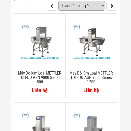
Bị Ngành Thủy
Sản - Đông
Lạnh
Giải Pháp Thiết
Bị Ngành Thực
Phẩm Đóng Gói
Giải Pháp Thiết
Bị Ngành May
Mặc - Giày Da
Giải Pháp Thiết
Bị Ngành Linh
Kiện Điện Tử
Giải Pháp Thiết
Máy Dò Kim Loại METTLER
Máy Dò Kim Loại METTLER
Bị Ngành Giáo
TOLEDO ASN 9000 Series
TOLEDO ASN 9000 Series
Dục
800
1200
Giải Pháp Thiết
Liên hệ
Liên hệ
Bị Ngành Bán
Lẻ - Retail
Giải Pháp
Chuyên Dụng
Ngành Công An
- Quân Đội
Giải Pháp Bãi
Giữ Xe Thông