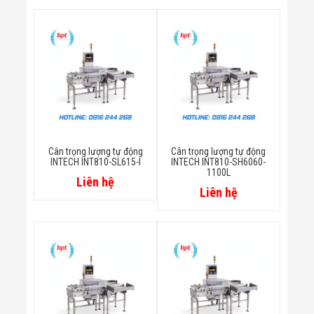
Công Nghiệp
Thiết Bị Ngành
Giáo Dục
Thiết Bị Ngành
Thủy Sản
Thiết Bị Ngành
Giày Da, Túi
Xách
Dự Án Triển
Khai
Dự Án Ngành
Thủy Sản
Cân trọng lượng tự động
Cân trọng lượng tự động
Dự Án Ngành
INTECH INT810-SL615-I
INTECH INT810-SH6060-
1100L
Thực Phẩm
Liên hệ
Dự Án Ngành
Liên hệ
Siêu Thị - Ngân
Hàng
Dự Án Ngành
Giáo Dục -
Trường Học
Dự Án Ngành
Điện Tử
Dự Án Ngành
Công An - Quân