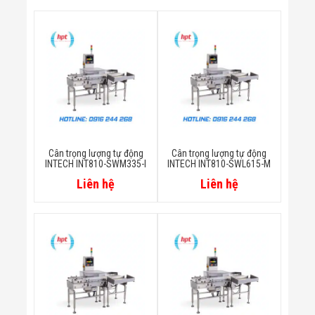
Màn Hình LED
Thiết Bị Chống
Ghi Âm
Máy X-Ray
Thực Phẩm
Máy Dò Kim
Loại Công
Nghiệp
Thiết Bị Công
Nghệ Cao
Ống Nhòm
Chuyên Dụng
Cân trọng lượng tự động
Cân trọng lượng tự động
Đo Lực - Sức
INTECH INT810-SWM335-I
INTECH INT810-SWL615-M
Căng - Sức
Liên hệ
Liên hệ
Nén
Máy Kiểm Tra
Khuyết Tật
Máy Kiểm Tra
Vết Nứt Sản
Phẩm
Máy Kiểm Tra
Bo Mạch Điện
Tử
Súng Bắn