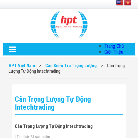
Trang Chủ
Giới Thiệu
Về HPT Việt
Nam
HPT Việt Nam
>
Cân Kiểm Tra Trọng Lượng
>
Cân Trọng
Hội Đồng Quản
Lượng Tự Động Intechtrading
Trị
Chính Sách Quy
Định Chung
Chính Sách Bảo
Cân Trọng Lượng Tự Động
Mật Thông Tin
Chiến Lược
Intechtrading
Phát Triển
Thông Tin
Chuyển Khoản
Cân Trọng Lượng Tự Động Intechtrading
Giải Pháp
Giải Pháp Thiết
| Tìm thấy 23 sản phẩm