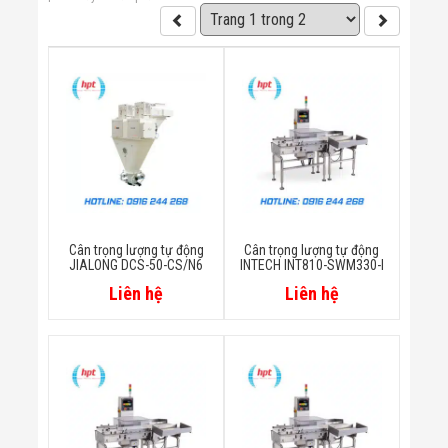
Bị Ngành Thủy
Sản - Đông
Lạnh
Giải Pháp Thiết
Bị Ngành Thực
Phẩm Đóng Gói
Giải Pháp Thiết
Bị Ngành May
Mặc - Giày Da
Giải Pháp Thiết
Bị Ngành Linh
Kiện Điện Tử
Giải Pháp Thiết
Cân trọng lượng tự động
Cân trọng lượng tự động
Bị Ngành Giáo
JIALONG DCS-50-CS/N6
INTECH INT810-SWM330-I
Dục
Giải Pháp Thiết
Liên hệ
Liên hệ
Bị Ngành Bán
Lẻ - Retail
Giải Pháp
Chuyên Dụng
Ngành Công An
- Quân Đội
Giải Pháp Bãi
Giữ Xe Thông