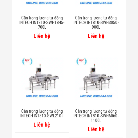
Flycam
Robot Tự Hành
Robot AI
Cân trọng lượng tự động
Cân trọng lượng tự động
THIẾT BỊ KIỂM
INTECH INT810-SWH1845-
INTECH INT810-SWH3050-
SOÁT RA VÀO
700L
900L
Cổng Dò Kim
Liên hệ
Liên hệ
Loại
Máy Soi Hành
Lý (X-Ray)
Cổng Phân Làn
Tự Động
Nhận Diện
Khuôn Mặt
Hệ Thống Điện
Nhẹ
Thiết Bị Theo
Ngành
Thiết Bị Ngành
Thực Phẩm
Cân trọng lượng tự động
Cân trọng lượng tự động
Thiết Bị Ngành
INTECH INT810-SWL210-I
INTECH INT810-SWH6060-
1100L
Thực Phẩm
Liên hệ
Matrixcope
Liên hệ
Thiết Bị Ngành