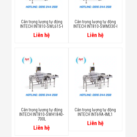
Đội
Dự Án Khối Nhà
Máy
Dự Án Kho
Cân trọng lượng tự động
Cân trọng lượng tự động
INTECH INT810-SWL615-I
INTECH INT810-SWM330-I
Xưởng -
Logistics
Liên hệ
Liên hệ
Tin Tức
Tin Công Nghệ
Tin Khuyến Mãi
Tin Tuyển Dụng
Liên Hệ
Cân trọng lượng tự động
Cân trọng lượng tự động
INTECH INT810-SWH1840-
INTECH INT69A-IML1
700L
Liên hệ
Liên hệ