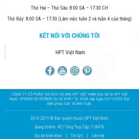
Màn Hình LED
Thiết Bị Chống
Thứ Hai – Thứ Sáu: 8:00 SA – 17:30 CH
Ghi Âm
Thứ Bảy: 8:00 SA – 17:30 (Làm việc tuần 2 và tuần 4 của tháng)
Máy X-Ray
Thực Phẩm
Máy Dò Kim
KẾT NỐI VỚI CHÚNG TÔI
Loại Công
Nghiệp
Thiết Bị Công
HPT Việt Nam
Nghệ Cao
Ống Nhòm
Chuyên Dụng
Đo Lực - Sức
Căng - Sức
Nén
Máy Kiểm Tra
CÔNG TY CỔ PHẦN TM DỊCH VỤ XNK HPT VIỆT NAM (Gọi tắt là HPT Việt
Khuyết Tật
Nam). GPDKKD 0310478692 do Sở KHĐT Tp. HCM cấp ngày 25/11/2010. Đại
Máy Kiểm Tra
diện pháp luật: Vũ Anh Tuấn.
Vết Nứt Sản
Phẩm
2010-2019 © Bản quyền thuộc HPT Việt Nam
Máy Kiểm Tra
Bo Mạch Điện
Đang Online: 42
|
Tổng Truy Cập: 118470
Tử
Dự án triển khai
|
Tin tức
|
Liên hệ
Súng Bắn