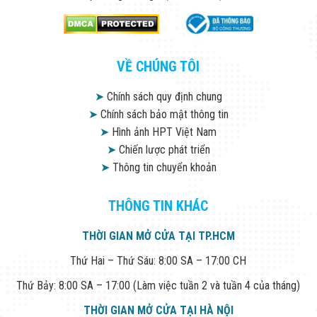
Minh
Sản Phẩm
THIẾT BỊ AN
NINH
VỀ CHÚNG TÔI
Camera Thông
Minh
Cổng Từ Siêu
➤
Chính sách quy định chung
Thị
➤
Chính sách bảo mật thông tin
Máy Đếm
➤
Hình ảnh HPT Việt Nam
Người
Máy Dò Tìm
➤
Chiến lược phát triển
Thuốc Nổ
➤
Thông tin chuyển khoản
Phòng Chống
Khủng Bố
Camera Đo
THÔNG TIN KHÁC
Thân Nhiệt
THIẾT BỊ
THỜI GIAN MỞ CỬA TẠI TP.HCM
CHUYÊN
DỤNG
Thứ Hai – Thứ Sáu: 8:00 SA – 17:00 CH
Máy Dò Tạp
Chất
Thứ Bảy: 8:00 SA – 17:00 (Làm việc tuần 2 và tuần 4 của tháng)
Màn Hình
Tương Tác
THỜI GIAN MỞ CỬA TẠI HÀ NỘI