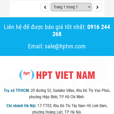
Bị Ngành Thủy
Sản - Đông
Lạnh
Giải Pháp Thiết
Bị Ngành Thực
Phẩm Đóng Gói
Liên hệ để được báo giá tốt nhất:
0916 244
Giải Pháp Thiết
268
Bị Ngành May
Mặc - Giày Da
Giải Pháp Thiết
Email: sale@hptvn.com
Bị Ngành Linh
Kiện Điện Tử
Giải Pháp Thiết
Bị Ngành Giáo
Dục
Giải Pháp Thiết
Bị Ngành Bán
Lẻ - Retail
Giải Pháp
Trụ sở TP.HCM:
20 đường 52, Sunlake Villas, Khu Đô Thị Vạn Phúc,
Chuyên Dụng
phường Hiệp Bình, TP. Hồ Chí Minh.
Ngành Công An
- Quân Đội
Chi nhánh Hà Nội:
17-TT03, Khu Đô Thị Tây Nam Hồ Linh Đàm,
Giải Pháp Bãi
phường Hoàng Liệt, TP. Hà Nội.
Giữ Xe Thông