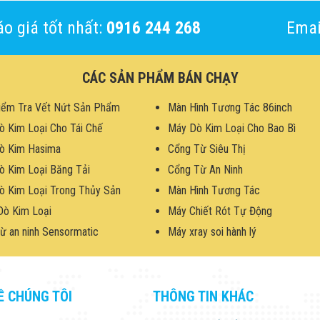
o giá tốt nhất:
0916 244 268
Emai
CÁC SẢN PHẨM BÁN CHẠY
iểm Tra Vết Nứt Sản Phẩm
Màn Hình Tương Tác 86inch
ò Kim Loại Cho Tái Chế
Máy Dò Kim Loại Cho Bao Bì
ò Kim Hasima
Cổng Từ Siêu Thị
ò Kim Loại Băng Tải
Cổng Từ An Ninh
ò Kim Loại Trong Thủy Sản
Màn Hình Tương Tác
Dò Kim Loại
Máy Chiết Rót Tự Động
ừ an ninh Sensormatic
Máy xray soi hành lý
Ề CHÚNG TÔI
THÔNG TIN KHÁC