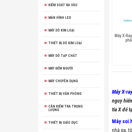
KIỂM SOÁT RA VÀO
MÀN HÌNH LED
MÁY DÒ KIM LOẠI
Máy X-Ray 
phẩ
THIẾT BỊ DÒ KIM LOẠI
MÁY DÒ TẠP CHẤT
MÁY ĐẾM NGƯỜI
MÁY CHUYÊN DỤNG
Máy X-ray
THIẾT BỊ VĂN PHÒNG
nguy hiểm
CÂN KIỂM TRA TRỌNG
tia X để t
LƯỢNG
Máy soi 
THIẾT BỊ GIÁO DỤC
nhà ga, t