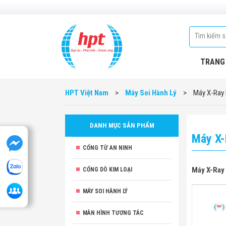
TRANG
HPT Việt Nam
>
Máy Soi Hành Lý
>
Máy X-Ray 
DANH MỤC SẢN PHẨM
Máy X-
CỔNG TỪ AN NINH
Máy X-Ray
CỔNG DÒ KIM LOẠI
MÁY SOI HÀNH LÝ
MÀN HÌNH TƯƠNG TÁC