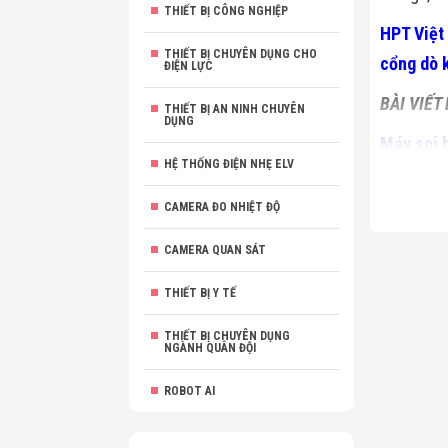
THIẾT BỊ CÔNG NGHIỆP
HPT Việt
THIẾT BỊ CHUYÊN DỤNG CHO
cổng dò k
ĐIỆN LỰC
BÀI VIẾT
THIẾT BỊ AN NINH CHUYÊN
DỤNG
Máy soi 
HỆ THỐNG ĐIỆN NHẸ ELV
Các mo
CAMERA ĐO NHIỆT ĐỘ
CAMERA QUAN SÁT
THIẾT BỊ Y TẾ
THIẾT BỊ CHUYÊN DỤNG
NGÀNH QUÂN ĐỘI
ROBOT AI